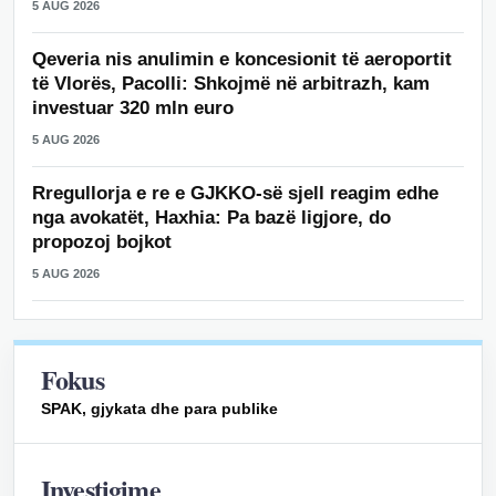
5 AUG 2026
Qeveria nis anulimin e koncesionit të aeroportit
të Vlorës, Pacolli: Shkojmë në arbitrazh, kam
investuar 320 mln euro
5 AUG 2026
Rregullorja e re e GJKKO-së sjell reagim edhe
nga avokatët, Haxhia: Pa bazë ligjore, do
propozoj bojkot
5 AUG 2026
Fokus
SPAK, gjykata dhe para publike
Investigime