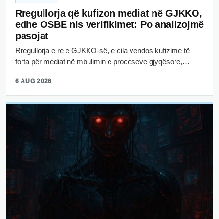
Rregullorja që kufizon mediat në GJKKO,
edhe OSBE nis verifikimet: Po analizojmë
pasojat
Rregullorja e re e GJKKO-së, e cila vendos kufizime të
forta për mediat në mbulimin e proceseve gjyqësore,…
6 AUG 2026