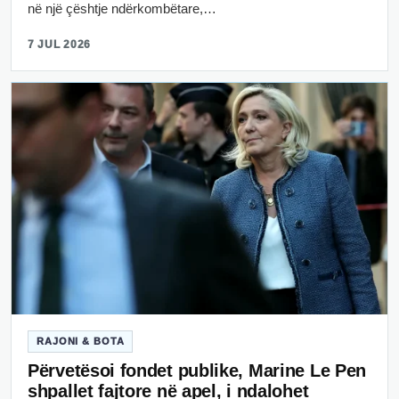
në një çështje ndërkombëtare,…
7 JUL 2026
RAJONI & BOTA
Përvetësoi fondet publike, Marine Le Pen
shpallet fajtore në apel, i ndalohet