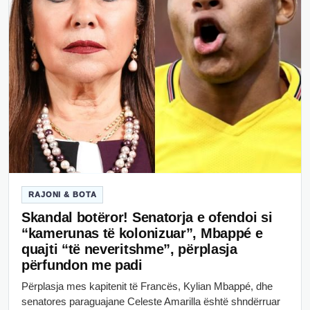
RAJONI & BOTA
Skandal botëror! Senatorja e ofendoi si
“kamerunas të kolonizuar”, Mbappé e
quajti “të neveritshme”, përplasja
përfundon me padi
Përplasja mes kapitenit të Francës, Kylian Mbappé, dhe
senatores paraguajane Celeste Amarilla është shndërruar