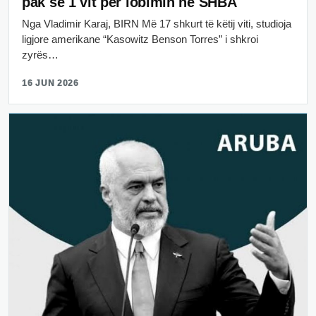
pak se 1 vit për lobimin në SHBA
Nga Vladimir Karaj, BIRN Më 17 shkurt të këtij viti, studioja
ligjore amerikane “Kasowitz Benson Torres” i shkroi
zyrës…
16 JUN 2026