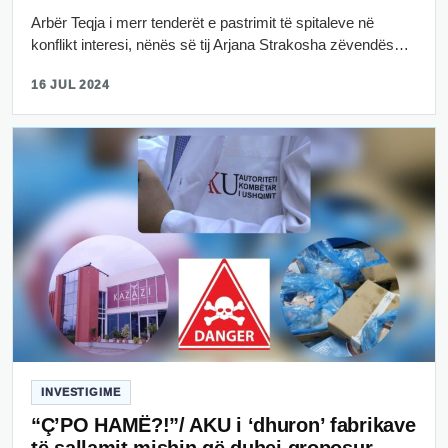
Arbër Teqja i merr tenderët e pastrimit të spitaleve në
konflikt interesi, nënës së tij Arjana Strakosha zëvendës…
16 JUL 2024
INVESTIGIME
“Ç’PO HAMË?!”/ AKU i ‘dhuron’ fabrikave
të sallamit mishin që duhej groposur