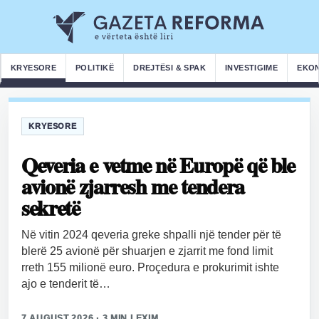
KRYESORE
POLITIKË
DREJTËSI & SPAK
INVESTIGIME
EKO
KRYESORE
Qeveria e vetme në Europë që ble
avionë zjarresh me tendera
sekretë
Në vitin 2024 qeveria greke shpalli një tender për të
blerë 25 avionë për shuarjen e zjarrit me fond limit
rreth 155 milionë euro. Proçedura e prokurimit ishte
ajo e tenderit të…
7 AUGUST 2026 · 3 MIN LEXIM