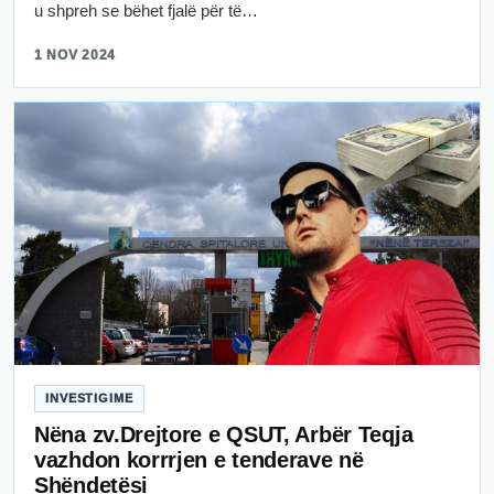
u shpreh se bëhet fjalë për të…
1 NOV 2024
INVESTIGIME
Nëna zv.Drejtore e QSUT, Arbër Teqja
vazhdon korrrjen e tenderave në
Shëndetësi