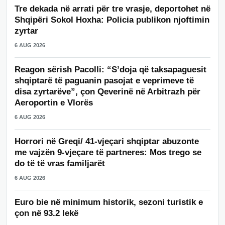
Tre dekada në arrati për tre vrasje, deportohet në
Shqipëri Sokol Hoxha: Policia publikon njoftimin
zyrtar
6 AUG 2026
Reagon sërish Pacolli: “S’doja që taksapaguesit
shqiptarë të paguanin pasojat e veprimeve të
disa zyrtarëve”, çon Qeverinë në Arbitrazh për
Aeroportin e Vlorës
6 AUG 2026
Horrori në Greqi/ 41-vjeçari shqiptar abuzonte
me vajzën 9-vjeçare të partneres: Mos trego se
do të të vras familjarët
6 AUG 2026
Euro bie në minimum historik, sezoni turistik e
çon në 93.2 lekë