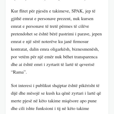
Kur flitet për pjesën e takimeve, SPAK, jep të
gjithë emrat e personave prezent, nuk kursen
emrat e personave të tretë përmes të cilëve
pretendohet se është bërë pastrimi i parave, jepen
emrat e një sërë noterëve ku janë firmosur
kontratat, dalin emra oligarkësh, biznesmenësh,
por vetëm për një emër nuk bëhet transparenca
dhe ai është emri i zyrtarit të lartë të qeverisë
“Rama”.
Sot interesi i publikut shqiptar është pikërisht të
dijë dhe mësojë se kush ka qënë zyrtari i lartë që
merte pjesë në këto takime miqësore apo pune
dhe cili ishte funksioni i tij në këto takime