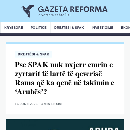
KRYESORE
POLITIKË
DREJTËSI & SPAK
INVESTIGIME
EKO
DREJTËSI & SPAK
Pse SPAK nuk nxjerr emrin e
zyrtarit të lartë të qeverisë
Rama që ka qenë në takimin e
‘Arubës’?
16 JUNE 2026
· 3 MIN LEXIM