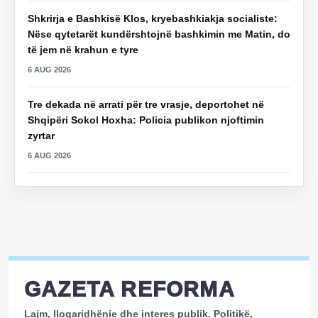
Shkrirja e Bashkisë Klos, kryebashkiakja socialiste:
Nëse qytetarët kundërshtojnë bashkimin me Matin, do
të jem në krahun e tyre
6 AUG 2026
Tre dekada në arrati për tre vrasje, deportohet në
Shqipëri Sokol Hoxha: Policia publikon njoftimin
zyrtar
6 AUG 2026
GAZETA REFORMA
Lajm, llogaridhënie dhe interes publik. Politikë,