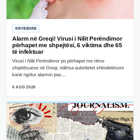
KRYESORE
Alarm në Greqi! Virusi i Nilit Perëndimor
përhapet me shpejtësi, 6 viktima dhe 65
të infektuar
Virusi i Nilit Perëndimor po përhapet me ritme
shqetësuese në Greqi, ndërsa autoritetet shëndetësore
kanë ngritur alarmin pas…
6 AUG 2026