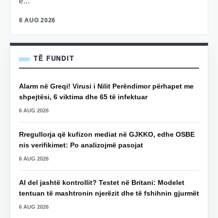
e…
6 AUG 2026
TË FUNDIT
Alarm në Greqi! Virusi i Nilit Perëndimor përhapet me
shpejtësi, 6 viktima dhe 65 të infektuar
6 AUG 2026
Rregullorja që kufizon mediat në GJKKO, edhe OSBE
nis verifikimet: Po analizojmë pasojat
6 AUG 2026
AI del jashtë kontrollit? Testet në Britani: Modelet
tentuan të mashtronin njerëzit dhe të fshihnin gjurmët
6 AUG 2026