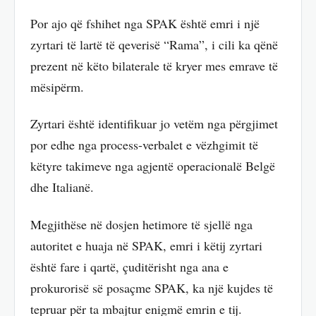
Por ajo që fshihet nga SPAK është emri i një
zyrtari të lartë të qeverisë “Rama”, i cili ka qënë
prezent në këto bilaterale të kryer mes emrave të
mësipërm.
Zyrtari është identifikuar jo vetëm nga përgjimet
por edhe nga process-verbalet e vëzhgimit të
këtyre takimeve nga agjentë operacionalë Belgë
dhe Italianë.
Megjithëse në dosjen hetimore të sjellë nga
autoritet e huaja në SPAK, emri i këtij zyrtari
është fare i qartë, çuditërisht nga ana e
prokurorisë së posaçme SPAK, ka një kujdes të
tepruar për ta mbajtur enigmë emrin e tij.