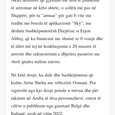
të arrestuar në këto shtete, o sollën më pas në
Shqipëri, për tu “arnuar” për gati 6 vite me
rradhë me biseda të aplikacionit “Sky”, me
dëshmi bashkëpuntorësh Drejtësie si Erjon
Alibej, që ka financuar me shumë se 6 vrasje dhe
të dilet më tej në konkluzjonin e 20 masave të
arrestit dhe sekuestrimin e dhjetëra pasurive me
vlerë qindra milion eurove.
Në këtë dosje, ka dalë dhe bashkëpunimi që
kishte Artur Shehu me vëllezërit Osmani. Por
sigurisht nga kjo dosje penale u mësua dhe për
takimin në Aruba të disa personazheve, emrat të
cilëve u publikuan nga gazetarë Belgë dhe
Italianë, qysh në vitin 2022.