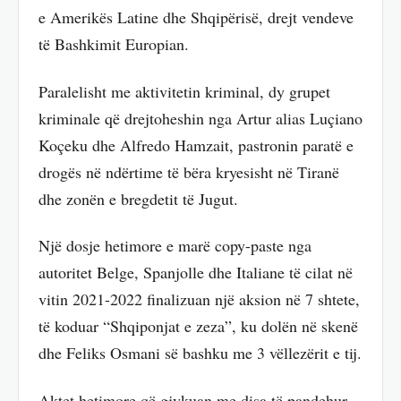
e Amerikës Latine dhe Shqipërisë, drejt vendeve
të Bashkimit Europian.
Paralelisht me aktivitetin kriminal, dy grupet
kriminale që drejtoheshin nga Artur alias Luçiano
Koçeku dhe Alfredo Hamzait, pastronin paratë e
drogës në ndërtime të bëra kryesisht në Tiranë
dhe zonën e bregdetit të Jugut.
Një dosje hetimore e marë copy-paste nga
autoritet Belge, Spanjolle dhe Italiane të cilat në
vitin 2021-2022 finalizuan një aksion në 7 shtete,
të koduar “Shqiponjat e zeza”, ku dolën në skenë
dhe Feliks Osmani së bashku me 3 vëllezërit e tij.
Aktet hetimore që gjykuan me disa të pandehur