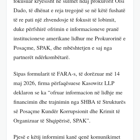
fokusuar kryesisht në sulmet ndaj prokurorit Olsi
Dado, të dhënat e reja tregojnë se në këtë fushatë
të re pati një zhvendosje të fokusit të lobimit,
duke përfshirë ofrimin e informacioneve pranë
institucioneve amerikane lidhur me Prokurorinë e
Posaçme, SPAK, dhe mbështetjen e saj nga
partnerët ndërkombëtarë.
Sipas formularit të FARA-s, të dorëzuar më 14
maj 2026, firma përfaqësuese Kasowitz LLP
deklaron se ka “ofruar informacion në lidhje me
financimin dhe trajnimin nga SHBA të Strukturës
së Posaçme Kundër Korrupsionit dhe Krimit të
Organizuar të Shqipërisë, SPAK”.
Pjesë e këtij informimi kanë qenë komunikimet