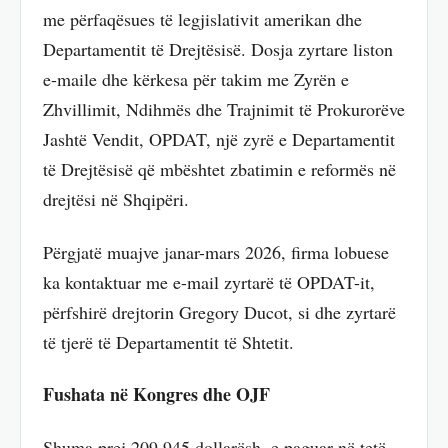
me përfaqësues të legjislativit amerikan dhe
Departamentit të Drejtësisë. Dosja zyrtare liston
e-maile dhe kërkesa për takim me Zyrën e
Zhvillimit, Ndihmës dhe Trajnimit të Prokurorëve
Jashtë Vendit, OPDAT, një zyrë e Departamentit
të Drejtësisë që mbështet zbatimin e reformës në
drejtësi në Shqipëri.
Përgjatë muajve janar-mars 2026, firma lobuese
ka kontaktuar me e-mail zyrtarë të OPDAT-it,
përfshirë drejtorin Gregory Ducot, si dhe zyrtarë
të tjerë të Departamentit të Shtetit.
Fushata në Kongres dhe OJF
Shuma prej 209,945 dollarësh, e paguar në tetë