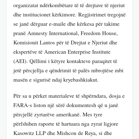
organizatat ndërkombëtare të të drejtave të njeriut
dhe institucionet kërkimore. Regjistrimet tregojnë
se janë dërguar e-maile dhe kërkesa për takime
pranë Amnesty International, Freedom House,
Komisionit Lantos për të Drejtat e Njeriut dhe
ekspertëve të American Enterprise Institute
(AEI). Qëllimi i këtyre kontakteve paraqitet të
jetë përcjellja e qëndrimit të palës mbrojtëse mbi
masën e sigurisë ndaj kryebashkiakut.
Për sa u përket materialeve të shpërndara, dosja e
FARA-s liston një sërë dokumentesh që u janë
përcjellë zyrtarëve amerikanë. Mes tyre
përfshihen raporte të hartuara nga zyrat ligjore
Kasowitz LLP dhe Mishcon de Reya, si dhe