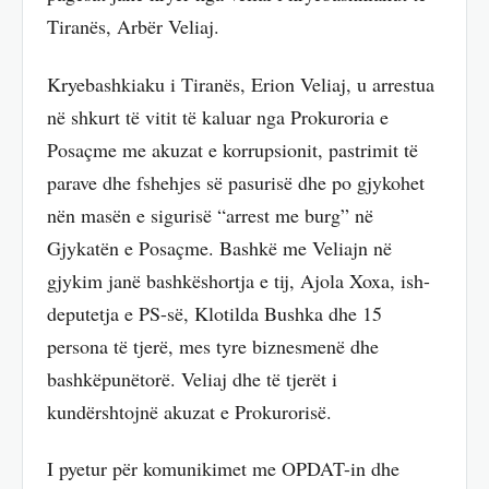
Tiranës, Arbër Veliaj.
Kryebashkiaku i Tiranës, Erion Veliaj, u arrestua
në shkurt të vitit të kaluar nga Prokuroria e
Posaçme me akuzat e korrupsionit, pastrimit të
parave dhe fshehjes së pasurisë dhe po gjykohet
nën masën e sigurisë “arrest me burg” në
Gjykatën e Posaçme. Bashkë me Veliajn në
gjykim janë bashkëshortja e tij, Ajola Xoxa, ish-
deputetja e PS-së, Klotilda Bushka dhe 15
persona të tjerë, mes tyre biznesmenë dhe
bashkëpunëtorë. Veliaj dhe të tjerët i
kundërshtojnë akuzat e Prokurorisë.
I pyetur për komunikimet me OPDAT-in dhe