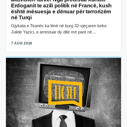
Erdoganit te azili politik në Francë, kush
është mësuesja e dënuar për terrorizëm
në Turqi
Gjykata e Tiranës ka lënë në burg 32-vjeçaren turke
Julide Yazici, e arrestuar dy ditë më parë në…
7 AUG 2026