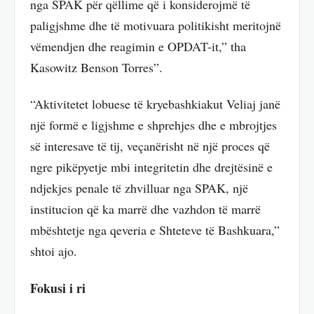
nga SPAK për qëllime që i konsiderojmë të
paligjshme dhe të motivuara politikisht meritojnë
vëmendjen dhe reagimin e OPDAT-it,” tha
Kasowitz Benson Torres”.
“Aktivitetet lobuese të kryebashkiakut Veliaj janë
një formë e ligjshme e shprehjes dhe e mbrojtjes
së interesave të tij, veçanërisht në një proces që
ngre pikëpyetje mbi integritetin dhe drejtësinë e
ndjekjes penale të zhvilluar nga SPAK, një
institucion që ka marrë dhe vazhdon të marrë
mbështetje nga qeveria e Shteteve të Bashkuara,”
shtoi ajo.
Fokusi i ri