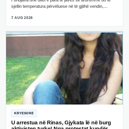
sjellin temperatura përvëluese në të gjithë vendin,…
7 AUG 2026
KRYESORE
U arrestua në Rinas, Gjykata lë në burg
aktivisten turke! Nga protestat kundër