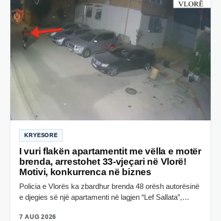
KRYESORE
I vuri flakën apartamentit me vëlla e motër
brenda, arrestohet 33-vjeçari në Vlorë!
Motivi, konkurrenca në biznes
Policia e Vlorës ka zbardhur brenda 48 orësh autorësinë
e djegies së një apartamenti në lagjen “Lef Sallata”,…
7 AUG 2026