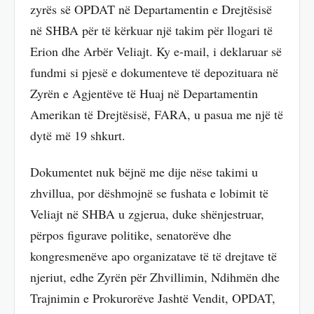
zyrës së OPDAT në Departamentin e Drejtësisë
në SHBA për të kërkuar një takim për llogari të
Erion dhe Arbër Veliajt. Ky e-mail, i deklaruar së
fundmi si pjesë e dokumenteve të depozituara në
Zyrën e Agjentëve të Huaj në Departamentin
Amerikan të Drejtësisë, FARA, u pasua me një të
dytë më 19 shkurt.
Dokumentet nuk bëjnë me dije nëse takimi u
zhvillua, por dëshmojnë se fushata e lobimit të
Veliajt në SHBA u zgjerua, duke shënjestruar,
përpos figurave politike, senatorëve dhe
kongresmenëve apo organizatave të të drejtave të
njeriut, edhe Zyrën për Zhvillimin, Ndihmën dhe
Trajnimin e Prokurorëve Jashtë Vendit, OPDAT,