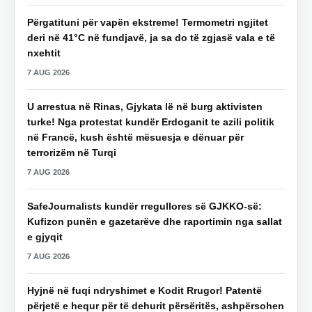
Përgatituni për vapën ekstreme! Termometri ngjitet
deri në 41°C në fundjavë, ja sa do të zgjasë vala e të
nxehtit
7 AUG 2026
U arrestua në Rinas, Gjykata lë në burg aktivisten
turke! Nga protestat kundër Erdoganit te azili politik
në Francë, kush është mësuesja e dënuar për
terrorizëm në Turqi
7 AUG 2026
SafeJournalists kundër rregullores së GJKKO-së:
Kufizon punën e gazetarëve dhe raportimin nga sallat
e gjyqit
7 AUG 2026
Hyjnë në fuqi ndryshimet e Kodit Rrugor! Patentë
përjetë e hequr për të dehurit përsëritës, ashpërsohen