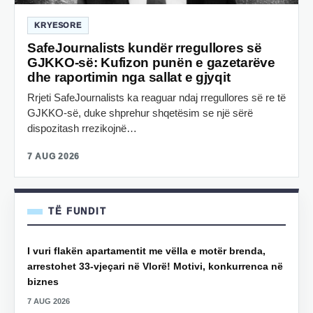
KRYESORE
SafeJournalists kundër rregullores së
GJKKO-së: Kufizon punën e gazetarëve
dhe raportimin nga sallat e gjyqit
Rrjeti SafeJournalists ka reaguar ndaj rregullores së re të
GJKKO-së, duke shprehur shqetësim se një sërë
dispozitash rrezikojnë…
7 AUG 2026
TË FUNDIT
I vuri flakën apartamentit me vëlla e motër brenda,
arrestohet 33-vjeçari në Vlorë! Motivi, konkurrenca në
biznes
7 AUG 2026