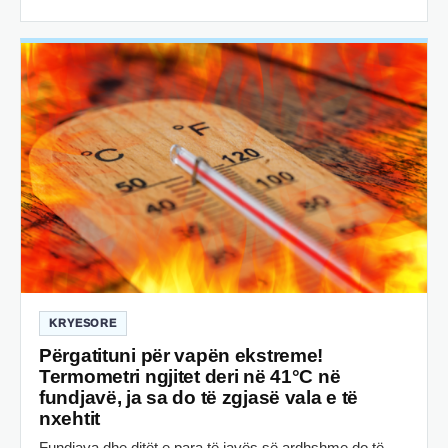
KRYESORE
Përgatituni për vapën ekstreme!
Termometri ngjitet deri në 41°C në
fundjavë, ja sa do të zgjasë vala e të
nxehtit
Fundjava dhe ditët e para të javës së ardhshme do të