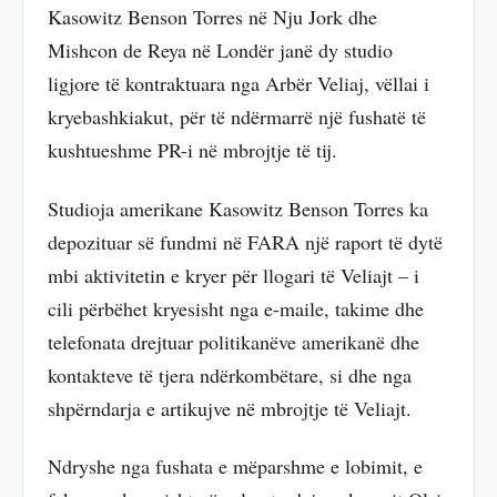
Kasowitz Benson Torres në Nju Jork dhe
Mishcon de Reya në Londër janë dy studio
ligjore të kontraktuara nga Arbër Veliaj, vëllai i
kryebashkiakut, për të ndërmarrë një fushatë të
kushtueshme PR-i në mbrojtje të tij.
Studioja amerikane Kasowitz Benson Torres ka
depozituar së fundmi në FARA një raport të dytë
mbi aktivitetin e kryer për llogari të Veliajt – i
cili përbëhet kryesisht nga e-maile, takime dhe
telefonata drejtuar politikanëve amerikanë dhe
kontakteve të tjera ndërkombëtare, si dhe nga
shpërndarja e artikujve në mbrojtje të Veliajt.
Ndryshe nga fushata e mëparshme e lobimit, e