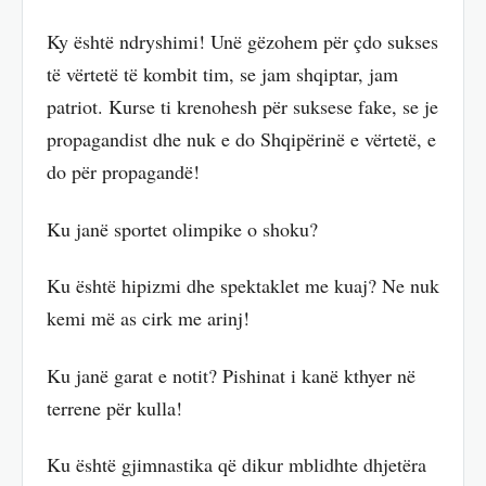
Ky është ndryshimi! Unë gëzohem për çdo sukses
të vërtetë të kombit tim, se jam shqiptar, jam
patriot. Kurse ti krenohesh për suksese fake, se je
propagandist dhe nuk e do Shqipërinë e vërtetë, e
do për propagandë!
Ku janë sportet olimpike o shoku?
Ku është hipizmi dhe spektaklet me kuaj? Ne nuk
kemi më as cirk me arinj!
Ku janë garat e notit? Pishinat i kanë kthyer në
terrene për kulla!
Ku është gjimnastika që dikur mblidhte dhjetëra