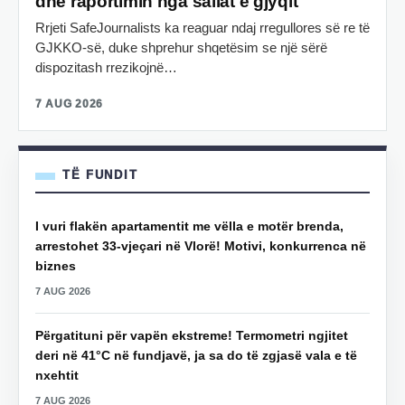
dhe raportimin nga sallat e gjyqit
Rrjeti SafeJournalists ka reaguar ndaj rregullores së re të
GJKKO-së, duke shprehur shqetësim se një sërë
dispozitash rrezikojnë…
7 AUG 2026
TË FUNDIT
I vuri flakën apartamentit me vëlla e motër brenda,
arrestohet 33-vjeçari në Vlorë! Motivi, konkurrenca në
biznes
7 AUG 2026
Përgatituni për vapën ekstreme! Termometri ngjitet
deri në 41°C në fundjavë, ja sa do të zgjasë vala e të
nxehtit
7 AUG 2026