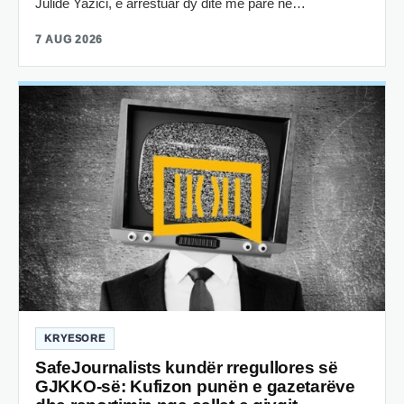
Julide Yazici, e arrestuar dy ditë më parë në…
7 AUG 2026
KRYESORE
SafeJournalists kundër rregullores së
GJKKO-së: Kufizon punën e gazetarëve