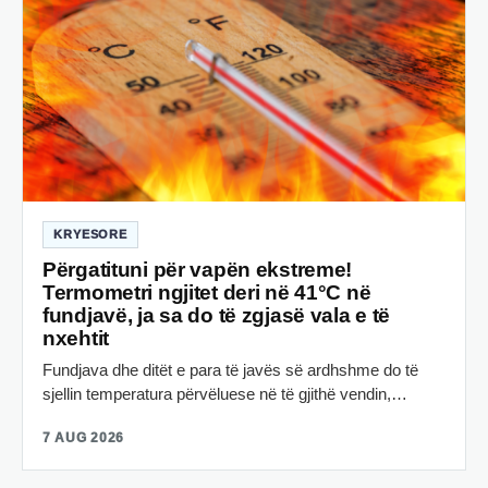
KRYESORE
Përgatituni për vapën ekstreme!
Termometri ngjitet deri në 41°C në
fundjavë, ja sa do të zgjasë vala e të
nxehtit
Fundjava dhe ditët e para të javës së ardhshme do të
sjellin temperatura përvëluese në të gjithë vendin,…
7 AUG 2026