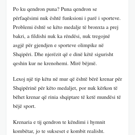
Po ku qendron puna? Puna qendron se
përfaqësimi nuk është funksioni i parë i sporteve.
Problemi është se këto medalje të bronxta a prej
bakri, a fildishi nuk ka rëndësi, nuk tregojnë
asgjë për gjendjen e sporteve olimpike në
Shqipëri. Dhe njerëzit që e dinë këtë sigurisht
qeshin kur ne krenohemi. Mirë bëjmë.
Lexoj një tip këtu në mur që është bërë krenar për
Shqipërinë për këto medaljet, por nuk kërkon të
bëhet krenar që rinia shqiptare të ketë mundësi të
bëjë sport.
Krenaria e tij qendron te këndimi i hymnit
kombëtar, jo te sukseset e kombit realisht.