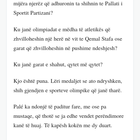
mijëra njerëz që adhuronin ta shihnin te Pallati i
Sportit Partizani?
Ku janë olimpiadat e mëdha të atletikës që
zhvilloheshin një herë në vit te Qemal Stafa ose
garat që zhvilloheshin në pushime ndeshjesh?
Ku janë garat e shahut, qytet më qytet?
Kjo është puna. Lëri medaljet se ato ndryshken,
shih gjendjen e sporteve olimpike që janë tharë.
Palé ka ndonjë të paditur fare, me ose pa
mustaqe, që thotë se ja edhe vendet perëndimore
kanë të huaj. Të kapësh kokën me dy duart.