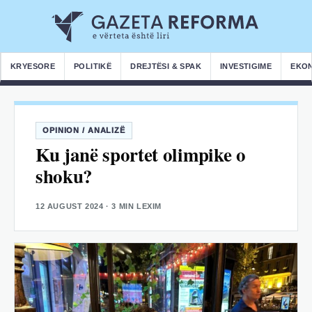
KRYESORE
POLITIKË
DREJTËSI & SPAK
INVESTIGIME
EKO
OPINION / ANALIZË
Ku janë sportet olimpike o
shoku?
12 AUGUST 2024
· 3 MIN LEXIM