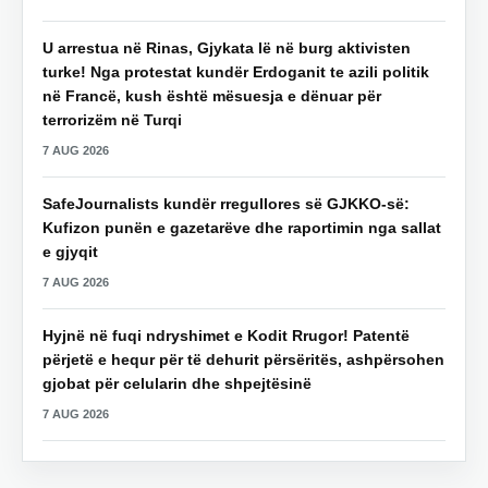
U arrestua në Rinas, Gjykata lë në burg aktivisten
turke! Nga protestat kundër Erdoganit te azili politik
në Francë, kush është mësuesja e dënuar për
terrorizëm në Turqi
7 AUG 2026
SafeJournalists kundër rregullores së GJKKO-së:
Kufizon punën e gazetarëve dhe raportimin nga sallat
e gjyqit
7 AUG 2026
Hyjnë në fuqi ndryshimet e Kodit Rrugor! Patentë
përjetë e hequr për të dehurit përsëritës, ashpërsohen
gjobat për celularin dhe shpejtësinë
7 AUG 2026