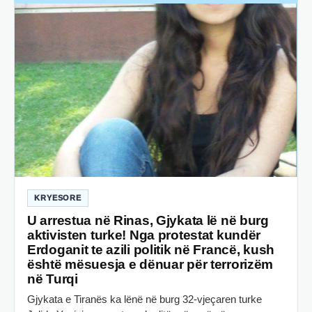
KRYESORE
U arrestua në Rinas, Gjykata lë në burg
aktivisten turke! Nga protestat kundër
Erdoganit te azili politik në Francë, kush
është mësuesja e dënuar për terrorizëm
në Turqi
Gjykata e Tiranës ka lënë në burg 32-vjeçaren turke