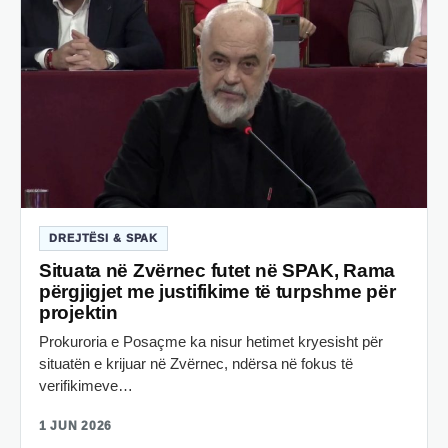
DREJTËSI & SPAK
Situata në Zvërnec futet në SPAK, Rama
përgjigjet me justifikime të turpshme për
projektin
Prokuroria e Posaçme ka nisur hetimet kryesisht për
situatën e krijuar në Zvërnec, ndërsa në fokus të
verifikimeve…
1 JUN 2026