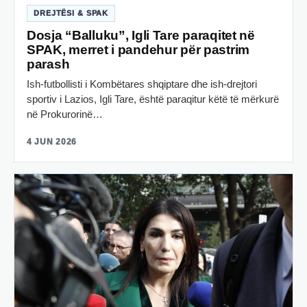
DREJTËSI & SPAK
Dosja “Balluku”, Igli Tare paraqitet në
SPAK, merret i pandehur për pastrim
parash
Ish-futbollisti i Kombëtares shqiptare dhe ish-drejtori
sportiv i Lazios, Igli Tare, është paraqitur këtë të mërkurë
në Prokurorinë…
4 JUN 2026