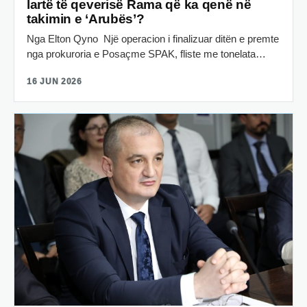
lartë të qeverisë Rama që ka qenë në
takimin e ‘Arubës’?
Nga Elton Qyno Një operacion i finalizuar ditën e premte
nga prokuroria e Posaçme SPAK, fliste me tonelata…
16 JUN 2026