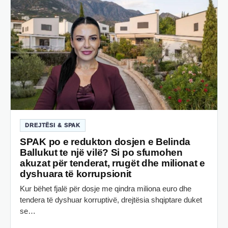
DREJTËSI & SPAK
SPAK po e redukton dosjen e Belinda
Ballukut te një vilë? Si po sfumohen
akuzat për tenderat, rrugët dhe milionat e
dyshuara të korrupsionit
Kur bëhet fjalë për dosje me qindra miliona euro dhe
tendera të dyshuar korruptivë, drejtësia shqiptare duket
se…