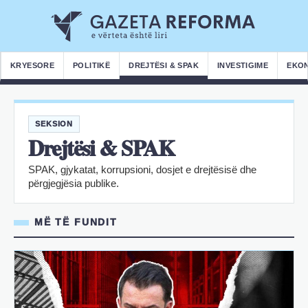
KRYESORE
POLITIKË
DREJTËSI & SPAK
INVESTIGIME
EKO
SEKSION
Drejtësi & SPAK
SPAK, gjykatat, korrupsioni, dosjet e drejtësisë dhe
përgjegjësia publike.
MË TË FUNDIT