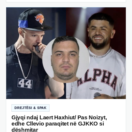
DREJTËSI & SPAK
Gjyqi ndaj Laert Haxhiut/ Pas Noizyt,
edhe Cllevio paraqitet në GJKKO si
dëshmitar