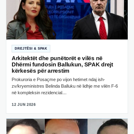
DREJTËSI & SPAK
Arkitektët dhe punëtorët e vilës në
Dhërmi fundosin Ballukun, SPAK drejt
kërkesës për arrestim
Prokuroria e Posaçme po vijon hetimet ndaj ish-
zv/kryeministres Belinda Balluku në lidhje me vilën F-6
në kompleksin rezidencial…
12 JUN 2026