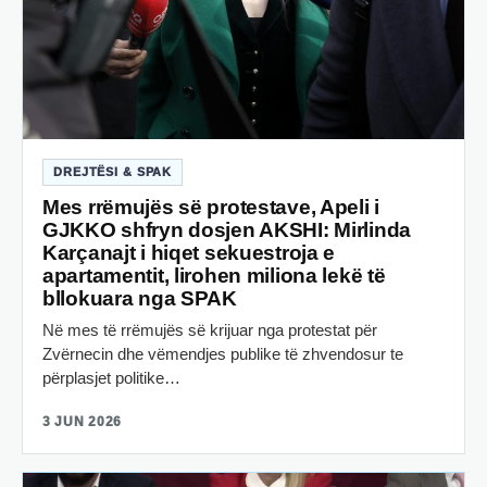
DREJTËSI & SPAK
Mes rrëmujës së protestave, Apeli i
GJKKO shfryn dosjen AKSHI: Mirlinda
Karçanajt i hiqet sekuestroja e
apartamentit, lirohen miliona lekë të
bllokuara nga SPAK
Në mes të rrëmujës së krijuar nga protestat për
Zvërnecin dhe vëmendjes publike të zhvendosur te
përplasjet politike…
3 JUN 2026