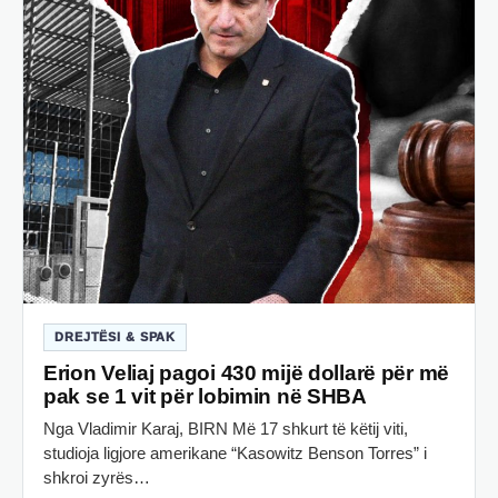
DREJTËSI & SPAK
Erion Veliaj pagoi 430 mijë dollarë për më
pak se 1 vit për lobimin në SHBA
Nga Vladimir Karaj, BIRN Më 17 shkurt të këtij viti,
studioja ligjore amerikane “Kasowitz Benson Torres” i
shkroi zyrës…