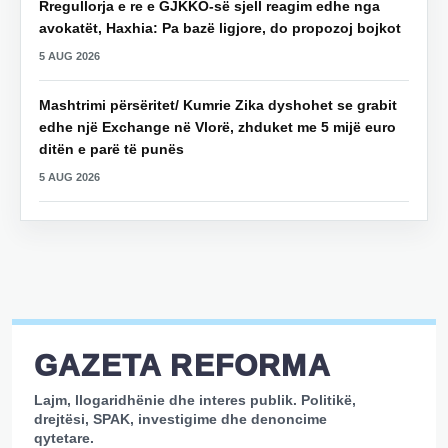
Rregullorja e re e GJKKO-së sjell reagim edhe nga
avokatët, Haxhia: Pa bazë ligjore, do propozoj bojkot
5 AUG 2026
Mashtrimi përsëritet/ Kumrie Zika dyshohet se grabit
edhe një Exchange në Vlorë, zhduket me 5 mijë euro
ditën e parë të punës
5 AUG 2026
GAZETA REFORMA
Lajm, llogaridhënie dhe interes publik. Politikë,
drejtësi, SPAK, investigime dhe denoncime
qytetare.