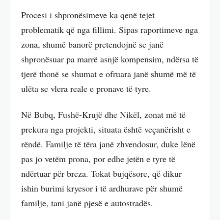
Procesi i shpronësimeve ka qenë tejet
problematik që nga fillimi. Sipas raportimeve nga
zona, shumë banorë pretendojnë se janë
shpronësuar pa marrë asnjë kompensim, ndërsa të
tjerë thonë se shumat e ofruara janë shumë më të
ulëta se vlera reale e pronave të tyre.
Në Bubq, Fushë-Krujë dhe Nikël, zonat më të
prekura nga projekti, situata është veçanërisht e
rëndë. Familje të tëra janë zhvendosur, duke lënë
pas jo vetëm prona, por edhe jetën e tyre të
ndërtuar për breza. Tokat bujqësore, që dikur
ishin burimi kryesor i të ardhurave për shumë
familje, tani janë pjesë e autostradës.