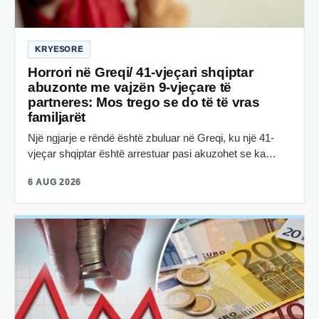
KRYESORE
Horrori në Greqi/ 41-vjeçari shqiptar
abuzonte me vajzën 9-vjeçare të
partneres: Mos trego se do të të vras
familjarët
Një ngjarje e rëndë është zbuluar në Greqi, ku një 41-
vjeçar shqiptar është arrestuar pasi akuzohet se ka…
6 AUG 2026