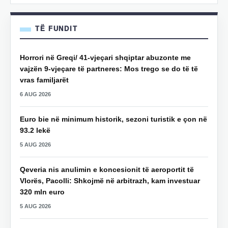
TË FUNDIT
Horrori në Greqi/ 41-vjeçari shqiptar abuzonte me
vajzën 9-vjeçare të partneres: Mos trego se do të të
vras familjarët
6 AUG 2026
Euro bie në minimum historik, sezoni turistik e çon në
93.2 lekë
5 AUG 2026
Qeveria nis anulimin e koncesionit të aeroportit të
Vlorës, Pacolli: Shkojmë në arbitrazh, kam investuar
320 mln euro
5 AUG 2026