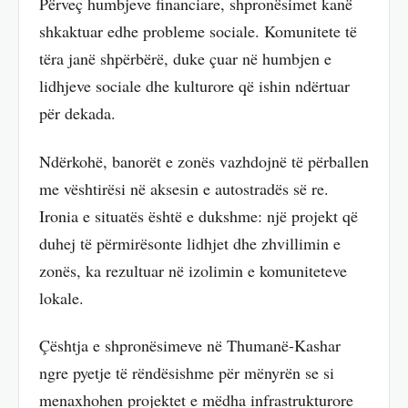
Përveç humbjeve financiare, shpronësimet kanë
shkaktuar edhe probleme sociale. Komunitete të
tëra janë shpërbërë, duke çuar në humbjen e
lidhjeve sociale dhe kulturore që ishin ndërtuar
për dekada.
Ndërkohë, banorët e zonës vazhdojnë të përballen
me vështirësi në aksesin e autostradës së re.
Ironia e situatës është e dukshme: një projekt që
duhej të përmirësonte lidhjet dhe zhvillimin e
zonës, ka rezultuar në izolimin e komuniteteve
lokale.
Çështja e shpronësimeve në Thumanë-Kashar
ngre pyetje të rëndësishme për mënyrën se si
menaxhohen projektet e mëdha infrastrukturore