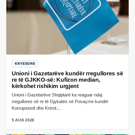
KRYESORE
Unioni i Gazetarëve kundër rregullores së
re të GJKKO-së: Kufizon median,
kërkohet rishikim urgjent
Unioni i Gazetarëve Shqiptarë ka reaguar ndaj
rregullores së re të Gjykatës së Posaçme kundër
Korrupsionit dhe Krimit…
5 AUG 2026