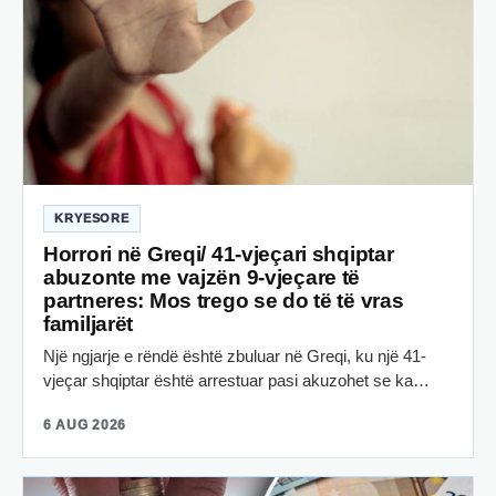
KRYESORE
Horrori në Greqi/ 41-vjeçari shqiptar
abuzonte me vajzën 9-vjeçare të
partneres: Mos trego se do të të vras
familjarët
Një ngjarje e rëndë është zbuluar në Greqi, ku një 41-
vjeçar shqiptar është arrestuar pasi akuzohet se ka…
6 AUG 2026