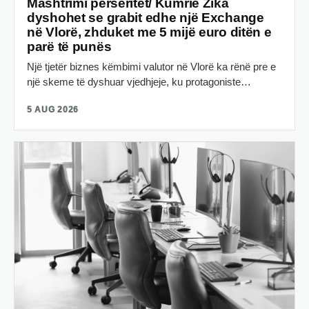
Mashtrimi përsëritet/ Kumrie Zika
dyshohet se grabit edhe një Exchange
në Vlorë, zhduket me 5 mijë euro ditën e
parë të punës
Një tjetër biznes këmbimi valutor në Vlorë ka rënë pre e
një skeme të dyshuar vjedhjeje, ku protagoniste…
5 AUG 2026