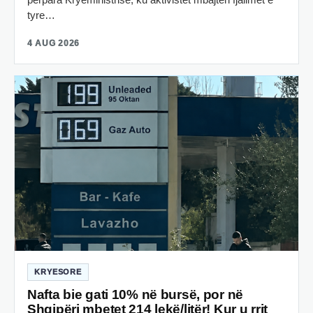
tyre…
4 AUG 2026
KRYESORE
Nafta bie gati 10% në bursë, por në
Shqipëri mbetet 214 lekë/litër! Kur u rrit