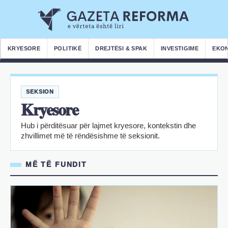
KRYESORE
POLITIKË
DREJTËSI & SPAK
INVESTIGIME
EKO
SEKSION
Kryesore
Hub i përditësuar për lajmet kryesore, kontekstin dhe
zhvillimet më të rëndësishme të seksionit.
MË TË FUNDIT