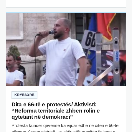
KRYESORE
Dita e 66-të e protestës/ Aktivisti:
“Reforma territoriale zhbën rolin e
qytetarit në demokraci”
Protesta kundër qeverisë ka vijuar edhe në ditën e 66-të
përpara Kryeministrisë, ku aktivistët mbajtën fjalimet e