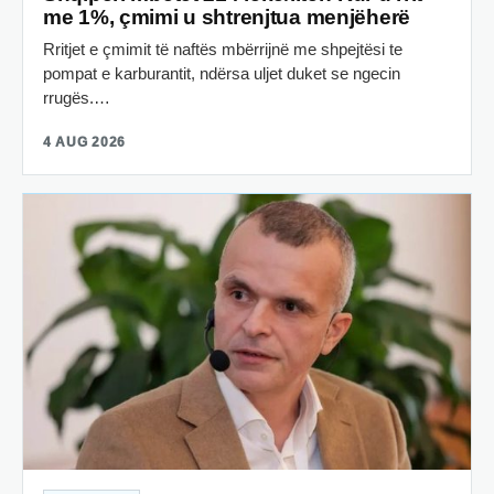
me 1%, çmimi u shtrenjtua menjëherë
Rritjet e çmimit të naftës mbërrijnë me shpejtësi te
pompat e karburantit, ndërsa uljet duket se ngecin
rrugës.…
4 AUG 2026