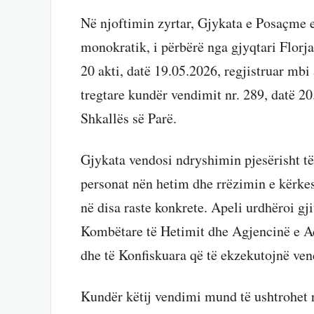
Në njoftimin zyrtar, Gjykata e Posaçme e
monokratik, i përbërë nga gjyqtari Florja
20 akti, datë 19.05.2026, regjistruar mb
tregtare kundër vendimit nr. 289, datë 2
Shkallës së Parë.
Gjykata vendosi ndryshimin pjesërisht të
personat nën hetim dhe rrëzimin e kërke
në disa raste konkrete. Apeli urdhëroi g
Kombëtare të Hetimit dhe Agjencinë e Ad
dhe të Konfiskuara që të ekzekutojnë ve
Kundër këtij vendimi mund të ushtrohet 