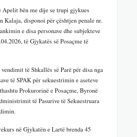
 Apelit bën me dije se trupi gjykues
n Kalaja, disponoi për çështjen penale nr.
i ankimin e disa personave dhe subjekteve
0.04.2026, të Gjykatës së Posaçme të
 vendimit të Shkallës së Parë për disa nga
save të SPAK për sekuestrimin e aseteve
jithashtu Prokurorinë e Posaçme, Byronë
ministrimit të Pasurive të Sekuestruara
ndimin.
rekurs në Gjykatën e Lartë brenda 45