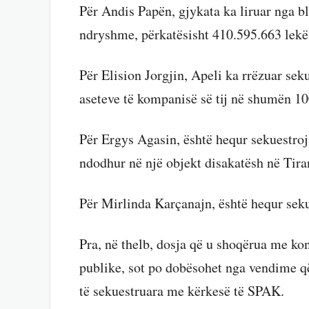
Për Andis Papën, gjykata ka liruar nga b
ndryshme, përkatësisht 410.595.663 lekë
Për Elision Jorgjin, Apeli ka rrëzuar sek
aseteve të kompanisë së tij në shumën 10
Për Ergys Agasin, është hequr sekuestroja
ndodhur në një objekt disakatësh në Tira
Për Mirlinda Karçanajn, është hequr seku
Pra, në thelb, dosja që u shoqërua me kon
publike, sot po dobësohet nga vendime që
të sekuestruara me kërkesë të SPAK.