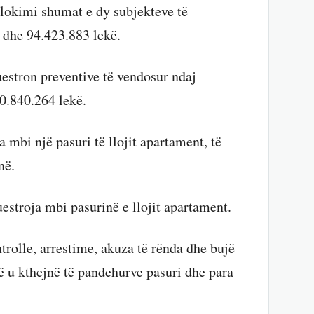
llokimi shumat e dy subjekteve të
 dhe 94.423.883 lekë.
uestron preventive të vendosur ndaj
0.840.264 lekë.
 mbi një pasuri të llojit apartament, të
në.
estroja mbi pasurinë e llojit apartament.
trolle, arrestime, akuza të rënda dhe bujë
 u kthejnë të pandehurve pasuri dhe para