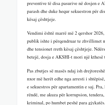
preventive të disa pasurive në dosjen e
parash dhe duke hequr sekuestron për dis
kësaj çështjeje.
Vendimi është marrë më 2 qershor 2026, 
publik ishte i përqendruar te zhvillimet 
dhe tensionet rreth kësaj çështjeje. Ndër
betejë, dosja e AKSHI-t mori një kthesë 
Pas zbutjes së masës ndaj ish drejtoresh
nxor më herët edhe nga arresti i shtëpis
e sekuestros për apartamentin e saj. Pra, 
rëndë, me akuza për korrupsion, tendera,
kriminal, po humbet peshë para gjykatës