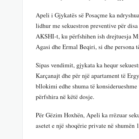
Apeli i Gjykatës së Posaçme ka ndryshua
lidhur me sekuestron preventive për disa 
AKSHI-t, ku përfshihen ish drejtuesja M
Agasi dhe Ermal Beqiri, si dhe persona të
Sipas vendimit, gjykata ka hequr sekuest
Karçanajt dhe për një apartament të Ergys
bllokimi edhe shuma të konsiderueshme t
përfshira në këtë dosje.
Për Gëzim Hoxhën, Apeli ka rrëzuar sek
asetet e një shoqërie private në shumën 