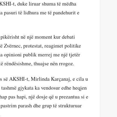
 AKSHI-t, duke liruar shuma të mëdha
a pasuri të lidhura me të pandehurit e
pikërisht në një moment kur debati
në Zvërnec, protestat, reagimet politike
sa opinioni publik merrej me një tjetër
të rëndësishme, thuajse nën rrogoz.
ës së AKSHI-t, Mirlinda Karçanaj, e cila u
ë, tashmë gjykata ka vendosur edhe heqjen
hap pas hapi, një dosje që u prezantua si e
 pastrim parash dhe grup të strukturuar
.