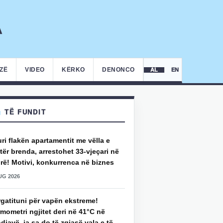
IZË
VIDEO
KËRKO
DENONCO
AL
EN
TË FUNDIT
uri flakën apartamentit me vëlla e
ër brenda, arrestohet 33-vjeçari në
rë! Motivi, konkurrenca në biznes
UG 2026
rgatituni për vapën ekstreme!
mometri ngjitet deri në 41°C në
djavë, ja sa do të zgjasë vala e të