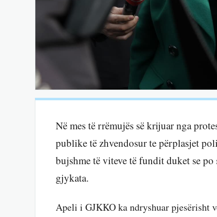
Në mes të rrëmujës së krijuar nga prot
publike të zhvendosur te përplasjet poli
bujshme të viteve të fundit duket se p
gjykata.
Apeli i GJKKO ka ndryshuar pjesërisht v