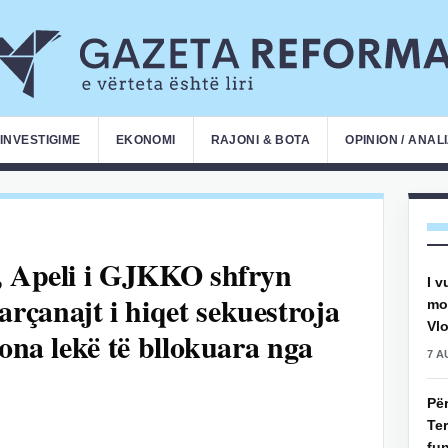
INVESTIGIME
EKONOMI
RAJONI & BOTA
OPINION / ANAL
, Apeli i GJKKO shfryn
I v
çanajt i hiqet sekuestroja
mot
Vlo
iona lekë të bllokuara nga
7 A
Pë
Ter
fun