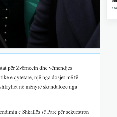
për
7 A
estat për Zvërnecin dhe vëmendjes
tike e qytetare, një nga dosjet më të
o shfryhet në mënyrë skandaloze nga
endimin e Shkallës së Parë për sekuestron