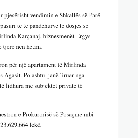
r pjesërisht vendimin e Shkallës së Parë
pasuri të të pandehurve të dosjes së
irlinda Karçanaj, biznesmenët Ergys
 tjerë nën hetim.
ron për një apartament të Mirlinda
 Agasit. Po ashtu, janë liruar nga
ë lidhura me subjektet private të
uestron e Prokurorisë së Posaçme mbi
123.629.664 lekë.