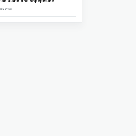
 celularin dhe shpejtësinë
UG 2026