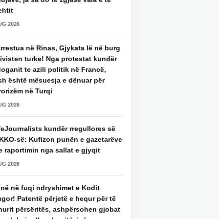
htit
UG 2026
rrestua në Rinas, Gjykata lë në burg
ivisten turke! Nga protestat kundër
oganit te azili politik në Francë,
sh është mësuesja e dënuar për
rorizëm në Turqi
UG 2026
eJournalists kundër rregullores së
KKO-së: Kufizon punën e gazetarëve
 raportimin nga sallat e gjyqit
UG 2026
jnë në fuqi ndryshimet e Kodit
gor! Patentë përjetë e hequr për të
hurit përsëritës, ashpërsohen gjobat