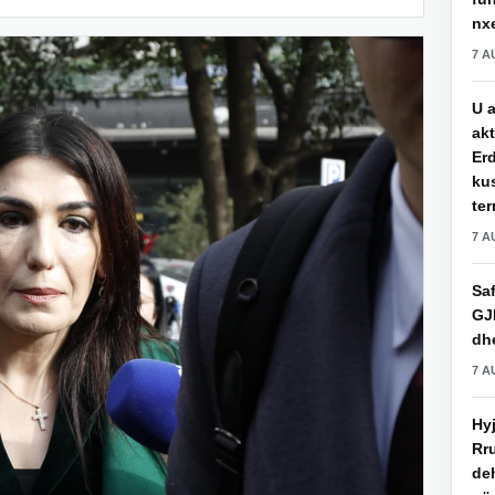
nxe
7 A
U a
akt
Erd
ku
ter
7 A
Saf
GJ
dhe
7 A
Hy
Rru
de