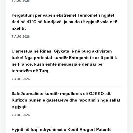
7 AUG 2026
Përgatituni për vapën ekstreme! Termometri ngjitet
deri në 41°C në fundjavë, ja sa do të zgjasë vala e të
nxehtit
7 AUG 2026
U arrestua në Rinas, Gjykata lë në burg aktivisten
turke! Nga protestat kundër Erdoganit te azili politik
në Francë, kush është mësuesja e dënuar për
terrorizëm në Turqi
7 AUG 2026
SafeJournalists kundër rregullores së GJKKO-së:
Kufizon punën e gazetarëve dhe raportimin nga sallat
e gjyqit
7 AUG 2026
Hyjnë në fuqi ndryshimet e Kodit Rrugor! Patentë