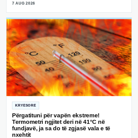
7 AUG 2026
KRYESORE
Përgatituni për vapën ekstreme!
Termometri ngjitet deri në 41°C në
fundjavë, ja sa do të zgjasë vala e të
nxehtit