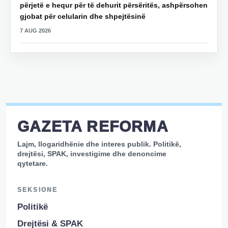
përjetë e hequr për të dehurit përsëritës, ashpërsohen
gjobat për celularin dhe shpejtësinë
7 AUG 2026
GAZETA REFORMA
Lajm, llogaridhënie dhe interes publik. Politikë,
drejtësi, SPAK, investigime dhe denoncime
qytetare.
SEKSIONE
Politikë
Drejtësi & SPAK