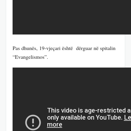
Pas dhunës, 19-vjeçari është dërguar në spitalin
“Evangelismos”.