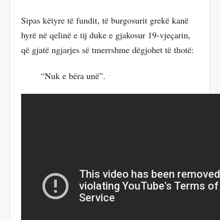
Sipas këtyre të fundit, të burgosurit grekë kanë
hyrë në qelinë e tij duke e gjakosur 19-vjeçarin,
që gjatë ngjarjes së tmerrshme dëgjohet të thotë:
“Nuk e bëra unë”.