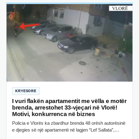
KRYESORE
I vuri flakën apartamentit me vëlla e motër
brenda, arrestohet 33-vjeçari në Vlorë!
Motivi, konkurrenca në biznes
Policia e Vlorës ka zbardhur brenda 48 orësh autorësinë
e djegies së një apartamenti në lagjen “Lef Sallata”,…