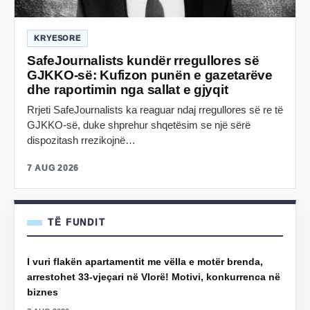
KRYESORE
SafeJournalists kundër rregullores së
GJKKO-së: Kufizon punën e gazetarëve
dhe raportimin nga sallat e gjyqit
Rrjeti SafeJournalists ka reaguar ndaj rregullores së re të
GJKKO-së, duke shprehur shqetësim se një sërë
dispozitash rrezikojnë…
7 AUG 2026
TË FUNDIT
I vuri flakën apartamentit me vëlla e motër brenda,
arrestohet 33-vjeçari në Vlorë! Motivi, konkurrenca në
biznes