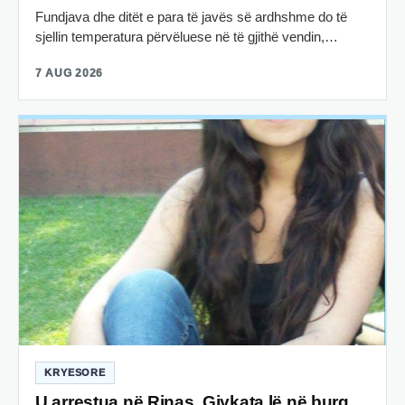
Fundjava dhe ditët e para të javës së ardhshme do të
sjellin temperatura përvëluese në të gjithë vendin,…
7 AUG 2026
KRYESORE
U arrestua në Rinas, Gjykata lë në burg