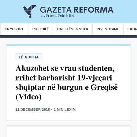
KRYESORE
POLITIKË
DREJTËSI & SPAK
INVESTIGIME
EKO
TË GJITHA
Akuzohet se vrau studenten,
rrihet barbarisht 19-vjeçari
shqiptar në burgun e Greqisë
(Video)
11 DECEMBER 2018
· 1 MIN LEXIM