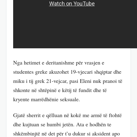
Nga hetimet e deritanishme për vrasjen e
studentes greke akuzohet 19-vjecari shqiptar dhe
miku i tij grek 21-vejcar, pasi Eleni nuk pranoi të
shkonte në shtëpinë e këtij të fundit dhe të
kryente marrëdhënie seksuale.
Gjatë sherrit e qëlluan në kokë me armë të ftohtë
dhe kujtuan se humbi jetën. Ata e hodhën te
shkëmbinjtë në det për t’u dukur si aksident apo