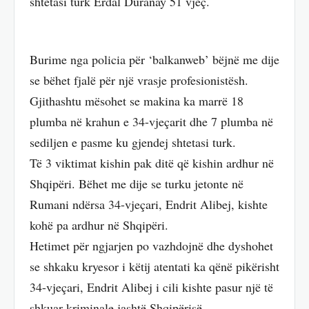
shtetasi turk Erdal Duranay 51 vjeç.
Burime nga policia për ‘balkanweb’ bëjnë me dije
se bëhet fjalë për një vrasje profesionistësh.
Gjithashtu mësohet se makina ka marrë 18
plumba në krahun e 34-vjeçarit dhe 7 plumba në
sediljen e pasme ku gjendej shtetasi turk.
Të 3 viktimat kishin pak ditë që kishin ardhur në
Shqipëri. Bëhet me dije se turku jetonte në
Rumani ndërsa 34-vjeçari, Endrit Alibej, kishte
kohë pa ardhur në Shqipëri.
Hetimet për ngjarjen po vazhdojnë dhe dyshohet
se shkaku kryesor i këtij atentati ka qënë pikërisht
34-vjeçari, Endrit Alibej i cili kishte pasur një të
shkuar kriminale jashtë Shqipërisë.