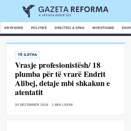
KRYESORE
POLITIKË
DREJTËSI & SPAK
INVESTIGIME
EKO
TË GJITHA
Vrasje profesionistësh/ 18
plumba për të vrarë Endrit
Alibej, detaje mbi shkakun e
atentatit
30 DECEMBER 2018
· 1 MIN LEXIM