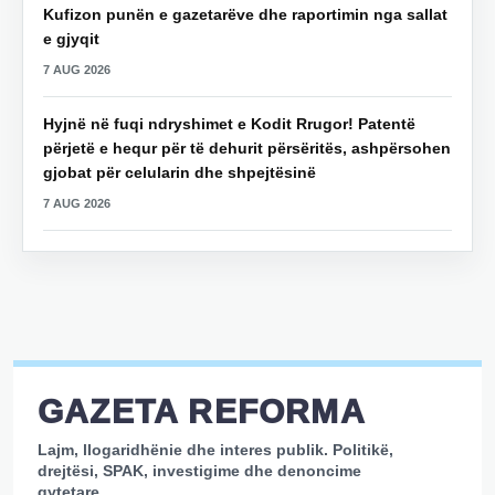
Kufizon punën e gazetarëve dhe raportimin nga sallat
e gjyqit
7 AUG 2026
Hyjnë në fuqi ndryshimet e Kodit Rrugor! Patentë
përjetë e hequr për të dehurit përsëritës, ashpërsohen
gjobat për celularin dhe shpejtësinë
7 AUG 2026
GAZETA REFORMA
Lajm, llogaridhënie dhe interes publik. Politikë,
drejtësi, SPAK, investigime dhe denoncime
qytetare.