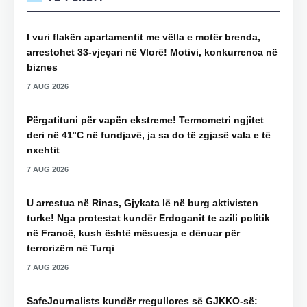
I vuri flakën apartamentit me vëlla e motër brenda,
arrestohet 33-vjeçari në Vlorë! Motivi, konkurrenca në
biznes
7 AUG 2026
Përgatituni për vapën ekstreme! Termometri ngjitet
deri në 41°C në fundjavë, ja sa do të zgjasë vala e të
nxehtit
7 AUG 2026
U arrestua në Rinas, Gjykata lë në burg aktivisten
turke! Nga protestat kundër Erdoganit te azili politik
në Francë, kush është mësuesja e dënuar për
terrorizëm në Turqi
7 AUG 2026
SafeJournalists kundër rregullores së GJKKO-së: