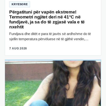
KRYESORE
Përgatituni për vapën ekstreme!
Termometri ngjitet deri në 41°C në
fundjavë, ja sa do të zgjasë vala e të
nxehtit
Fundjava dhe ditët e para të javës së ardhshme do të
sjellin temperatura përvëluese në të gjithë vendin,…
7 AUG 2026