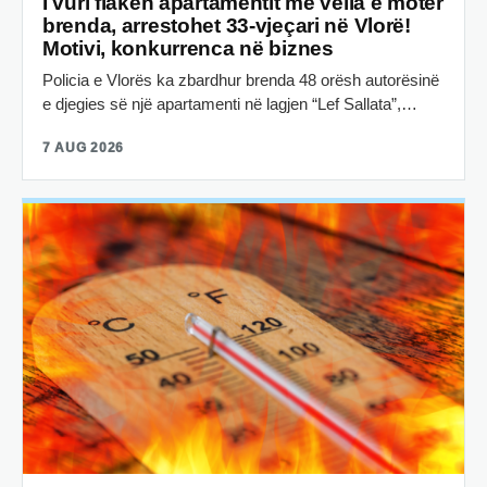
I vuri flakën apartamentit me vëlla e motër
brenda, arrestohet 33-vjeçari në Vlorë!
Motivi, konkurrenca në biznes
Policia e Vlorës ka zbardhur brenda 48 orësh autorësinë
e djegies së një apartamenti në lagjen “Lef Sallata”,…
7 AUG 2026