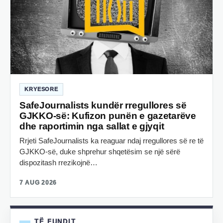
KRYESORE
SafeJournalists kundër rregullores së
GJKKO-së: Kufizon punën e gazetarëve
dhe raportimin nga sallat e gjyqit
Rrjeti SafeJournalists ka reaguar ndaj rregullores së re të
GJKKO-së, duke shprehur shqetësim se një sërë
dispozitash rrezikojnë…
7 AUG 2026
TË FUNDIT