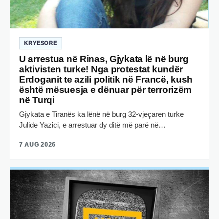
KRYESORE
U arrestua në Rinas, Gjykata lë në burg
aktivisten turke! Nga protestat kundër
Erdoganit te azili politik në Francë, kush
është mësuesja e dënuar për terrorizëm
në Turqi
Gjykata e Tiranës ka lënë në burg 32-vjeçaren turke
Julide Yazici, e arrestuar dy ditë më parë në…
7 AUG 2026