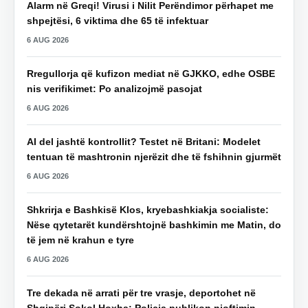
Alarm në Greqi! Virusi i Nilit Perëndimor përhapet me
shpejtësi, 6 viktima dhe 65 të infektuar
6 AUG 2026
Rregullorja që kufizon mediat në GJKKO, edhe OSBE
nis verifikimet: Po analizojmë pasojat
6 AUG 2026
AI del jashtë kontrollit? Testet në Britani: Modelet
tentuan të mashtronin njerëzit dhe të fshihnin gjurmët
6 AUG 2026
Shkrirja e Bashkisë Klos, kryebashkiakja socialiste:
Nëse qytetarët kundërshtojnë bashkimin me Matin, do
të jem në krahun e tyre
6 AUG 2026
Tre dekada në arrati për tre vrasje, deportohet në