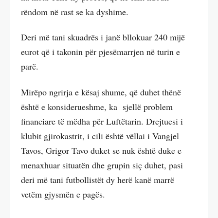
rëndom në rast se ka dyshime.
Deri më tani skuadrës i janë bllokuar 240 mijë
eurot që i takonin për pjesëmarrjen në turin e
parë.
Mirëpo ngrirja e kësaj shume, që duhet thënë
është e konsiderueshme, ka sjellë problem
financiare të mëdha për Luftëtarin. Drejtuesi i
klubit gjirokastrit, i cili është vëllai i Vangjel
Tavos, Grigor Tavo duket se nuk është duke e
menaxhuar situatën dhe grupin siç duhet, pasi
deri më tani futbollistët dy herë kanë marrë
vetëm gjysmën e pagës.