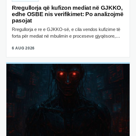
Rregullorja që kufizon mediat në GJKKO,
edhe OSBE nis verifikimet: Po analizojmë
pasojat
Rregullorja e re e GJKKO-së, e cila vendos kufizime të
forta për mediat në mbulimin e proceseve gjyqësore,…
6 AUG 2026