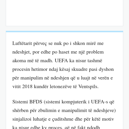
Luftëtarit përveç se nuk po i shkon mirë me
ndeshjet, por edhe po haset me një problem
akoma më të madh. UEFA ka nisur tashmë
procesin hetimor ndaj kësaj skuadre pasi dyshon
për manipulim në ndeshjen që u luajt në verën e
vitit 2018 kundër letonezëve të Ventspils.
Sistemi BFDS (sistemi kompjuterik i UEFA-s që
shërben për zbulimin e manipulimit të ndeshjeve)
sinjalizoi luhatje e çuditshme dhe për këtë motiv
ka nisur edhe ky proces, që në fakt ndodh