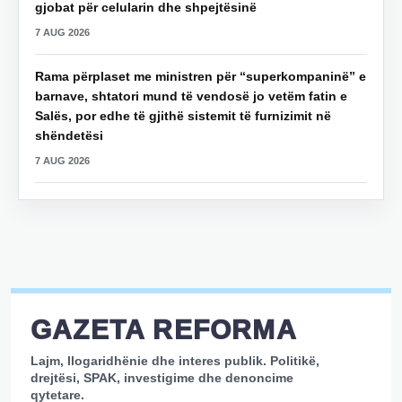
gjobat për celularin dhe shpejtësinë
7 AUG 2026
Rama përplaset me ministren për “superkompaninë” e
barnave, shtatori mund të vendosë jo vetëm fatin e
Salës, por edhe të gjithë sistemit të furnizimit në
shëndetësi
7 AUG 2026
GAZETA REFORMA
Lajm, llogaridhënie dhe interes publik. Politikë,
drejtësi, SPAK, investigime dhe denoncime
qytetare.