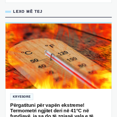
LEXO MË TEJ
KRYESORE
Përgatituni për vapën ekstreme!
Termometri ngjitet deri në 41°C në
fundjavë, ja sa do të zgjasë vala e të