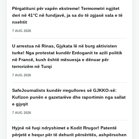
Përgatituni për vapën ekstreme! Termometri ngjitet
deri në 41°C në fundjavë, ja sa do të zgjasë vala e të
nxehtit
7 AUG 2026
U arrestua në Rinas, Gjykata lë në burg aktivisten
turke! Nga protestat kundër Erdoganit te azili politik
në Francë, kush është mësuesja e dënuar për
terrorizëm në Turqi
7 AUG 2026
SafeJournalists kundër rregullores së GJKKO-së:
Kufizon punën e gazetarëve dhe raportimin nga sallat
e gjyqit
7 AUG 2026
Hyjnë në fuqi ndryshimet e Kodit Rrugor! Patentë
përjetë e hequr për të dehurit përsëritës, ashpërsohen