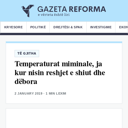
KRYESORE
POLITIKË
DREJTËSI & SPAK
INVESTIGIME
EKO
TË GJITHA
Temperaturat miminale, ja
kur nisin reshjet e shiut dhe
dëbora
2 JANUARY 2019
· 1 MIN LEXIM