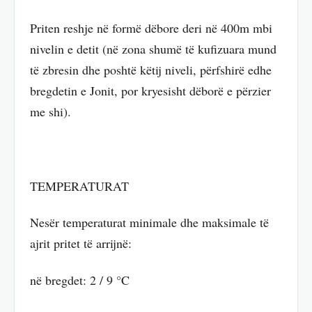
Priten reshje në formë dëbore deri në 400m mbi
nivelin e detit (në zona shumë të kufizuara mund
të zbresin dhe poshtë këtij niveli, përfshirë edhe
bregdetin e Jonit, por kryesisht dëborë e përzier
me shi).
TEMPERATURAT
Nesër temperaturat minimale dhe maksimale të
ajrit pritet të arrijnë:
në bregdet: 2 / 9 °C