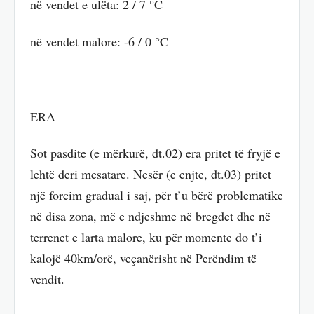
në vendet e ulëta: 2 / 7 °C
në vendet malore: -6 / 0 °C
ERA
Sot pasdite (e mërkurë, dt.02) era pritet të fryjë e
lehtë deri mesatare. Nesër (e enjte, dt.03) pritet
një forcim gradual i saj, për t’u bërë problematike
në disa zona, më e ndjeshme në bregdet dhe në
terrenet e larta malore, ku për momente do t’i
kalojë 40km/orë, veçanërisht në Perëndim të
vendit.