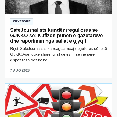
KRYESORE
SafeJournalists kundër rregullores së
GJKKO-së: Kufizon punën e gazetarëve
dhe raportimin nga sallat e gjyqit
Rrjeti SafeJournalists ka reaguar ndaj rregullores së re të
GJKKO-së, duke shprehur shqetësim se një sërë
dispozitash rrezikojnë…
7 AUG 2026