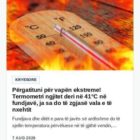
KRYESORE
Përgatituni për vapën ekstreme!
Termometri ngjitet deri në 41°C në
fundjavë, ja sa do të zgjasë vala e të
nxehtit
Fundjava dhe ditët e para të javës së ardhshme do të
sjellin temperatura përvëluese në të gjithë vendin,…
7 AUG 2026