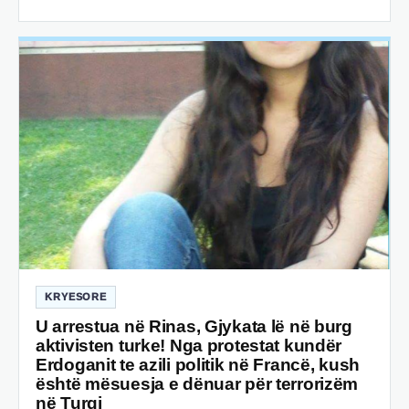
KRYESORE
U arrestua në Rinas, Gjykata lë në burg
aktivisten turke! Nga protestat kundër
Erdoganit te azili politik në Francë, kush
është mësuesja e dënuar për terrorizëm
në Turqi