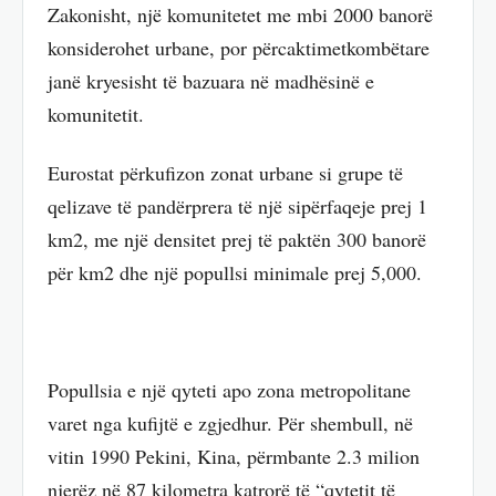
Zakonisht, një komunitetet me mbi 2000 banorë
konsiderohet urbane, por përcaktimetkombëtare
janë kryesisht të bazuara në madhësinë e
komunitetit.
Eurostat përkufizon zonat urbane si grupe të
qelizave të pandërprera të një sipërfaqeje prej 1
km2, me një densitet prej të paktën 300 banorë
për km2 dhe një popullsi minimale prej 5,000.
Popullsia e një qyteti apo zona metropolitane
varet nga kufijtë e zgjedhur. Për shembull, në
vitin 1990 Pekini, Kina, përmbante 2.3 milion
njerëz në 87 kilometra katrorë të “qytetit të