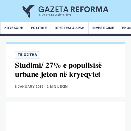
KRYESORE
POLITIKË
DREJTËSI & SPAK
INVESTIGIME
EKO
TË GJITHA
Studimi/ 27% e popullsisë
urbane jeton në kryeqytet
8 JANUARY 2019
· 2 MIN LEXIM