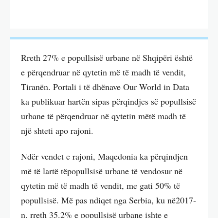
Rreth 27% e popullsisë urbane në Shqipëri është
e përqendruar në qytetin më të madh të vendit,
Tiranën. Portali i të dhënave Our World in Data
ka publikuar hartën sipas përqindjes së popullsisë
urbane të përqendruar në qytetin mëtë madh të
një shteti apo rajoni.
Ndër vendet e rajoni, Maqedonia ka përqindjen
më të lartë tëpopullsisë urbane të vendosur në
qytetin më të madh të vendit, me gati 50% të
popullsisë. Më pas ndiqet nga Serbia, ku në2017-
n, rreth 35.2% e popullsisë urbane ishte e