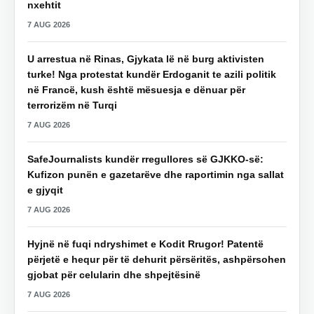
nxehtit
7 AUG 2026
U arrestua në Rinas, Gjykata lë në burg aktivisten
turke! Nga protestat kundër Erdoganit te azili politik
në Francë, kush është mësuesja e dënuar për
terrorizëm në Turqi
7 AUG 2026
SafeJournalists kundër rregullores së GJKKO-së:
Kufizon punën e gazetarëve dhe raportimin nga sallat
e gjyqit
7 AUG 2026
Hyjnë në fuqi ndryshimet e Kodit Rrugor! Patentë
përjetë e hequr për të dehurit përsëritës, ashpërsohen
gjobat për celularin dhe shpejtësinë
7 AUG 2026