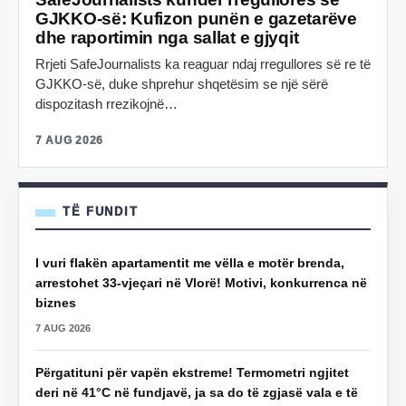
GJKKO-së: Kufizon punën e gazetarëve
dhe raportimin nga sallat e gjyqit
Rrjeti SafeJournalists ka reaguar ndaj rregullores së re të
GJKKO-së, duke shprehur shqetësim se një sërë
dispozitash rrezikojnë…
7 AUG 2026
TË FUNDIT
I vuri flakën apartamentit me vëlla e motër brenda,
arrestohet 33-vjeçari në Vlorë! Motivi, konkurrenca në
biznes
7 AUG 2026
Përgatituni për vapën ekstreme! Termometri ngjitet
deri në 41°C në fundjavë, ja sa do të zgjasë vala e të