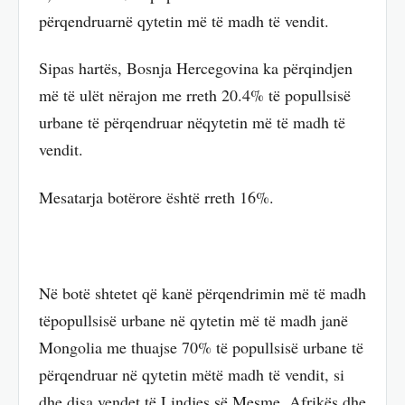
përqendruarnë qytetin më të madh të vendit.
Sipas hartës, Bosnja Hercegovina ka përqindjen
më të ulët nërajon me rreth 20.4% të popullsisë
urbane të përqendruar nëqytetin më të madh të
vendit.
Mesatarja botërore është rreth 16%.
Në botë shtetet që kanë përqendrimin më të madh
tëpopullsisë urbane në qytetin më të madh janë
Mongolia me thuajse 70% të popullsisë urbane të
përqendruar në qytetin mëtë madh të vendit, si
dhe disa vendet të Lindjes së Mesme, Afrikës dhe