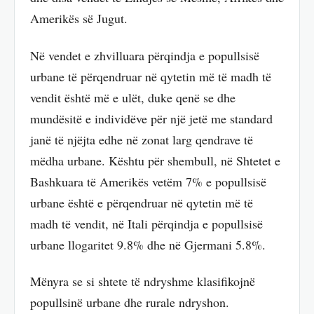
Amerikës së Jugut.
Në vendet e zhvilluara përqindja e popullsisë
urbane të përqendruar në qytetin më të madh të
vendit është më e ulët, duke qenë se dhe
mundësitë e individëve për një jetë me standard
janë të njëjta edhe në zonat larg qendrave të
mëdha urbane. Kështu për shembull, në Shtetet e
Bashkuara të Amerikës vetëm 7% e popullsisë
urbane është e përqendruar në qytetin më të
madh të vendit, në Itali përqindja e popullsisë
urbane llogaritet 9.8% dhe në Gjermani 5.8%.
Mënyra se si shtete të ndryshme klasifikojnë
popullsinë urbane dhe rurale ndryshon.