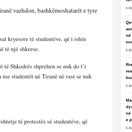
5 A
iranë vazhdon, bashkëmoshatarët e tyre
Qev
aer
në 
sat kryesore të studentëve, që i ishin
eu
ë të një shkrese.
5 A
Rre
it të Shkodrës shprehen se nuk do t’i
re
en me studentët në Tiranë në rast se nuk
baz
5 A
Mas
dy
në 
htetje të protestës së studentëve, që
e 
5 A