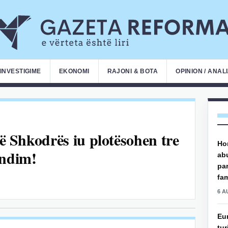
INVESTIGIME
EKONOMI
RAJONI & BOTA
OPINION / ANAL
të Shkodrës iu plotësohen tre
Hor
endim!
ab
par
fam
6 A
Eu
tur