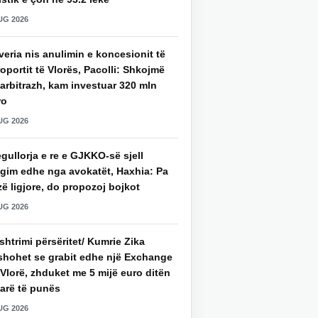
UG 2026
eria nis anulimin e koncesionit të
oportit të Vlorës, Pacolli: Shkojmë
arbitrazh, kam investuar 320 mln
ro
UG 2026
gullorja e re e GJKKO-së sjell
agim edhe nga avokatët, Haxhia: Pa
ë ligjore, do propozoj bojkot
UG 2026
htrimi përsëritet/ Kumrie Zika
shohet se grabit edhe një Exchange
Vlorë, zhduket me 5 mijë euro ditën
parë të punës
UG 2026