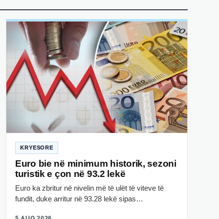
KRYESORE
Euro bie në minimum historik, sezoni
turistik e çon në 93.2 lekë
Euro ka zbritur në nivelin më të ulët të viteve të
fundit, duke arritur në 93.28 lekë sipas…
5 AUG 2026