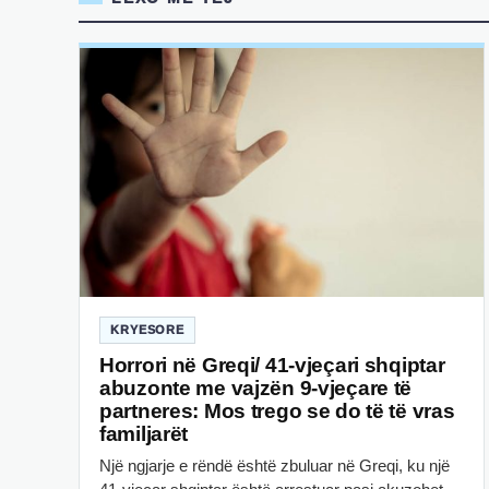
KRYESORE
Horrori në Greqi/ 41-vjeçari shqiptar
abuzonte me vajzën 9-vjeçare të
partneres: Mos trego se do të të vras
familjarët
Një ngjarje e rëndë është zbuluar në Greqi, ku një