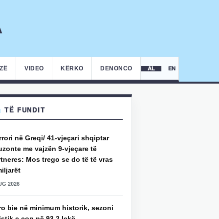
IZË
VIDEO
KËRKO
DENONCO
AL
EN
TË FUNDIT
rori në Greqi/ 41-vjeçari shqiptar
uzonte me vajzën 9-vjeçare të
tneres: Mos trego se do të të vras
iljarët
UG 2026
ro bie në minimum historik, sezoni
istik e çon në 93.2 lekë