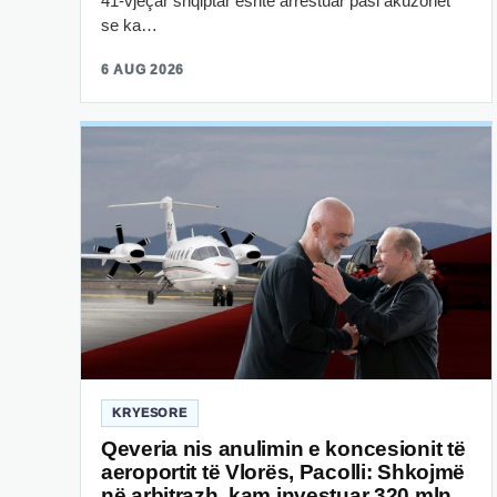
41-vjeçar shqiptar është arrestuar pasi akuzohet
se ka…
6 AUG 2026
KRYESORE
Qeveria nis anulimin e koncesionit të
aeroportit të Vlorës, Pacolli: Shkojmë
në arbitrazh, kam investuar 320 mln