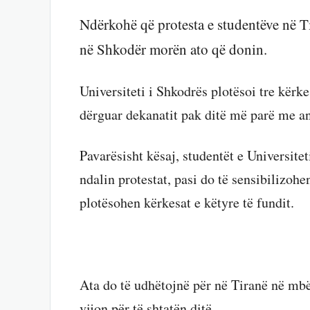
Ndërkohë që protesta e studentëve në T
në Shkodër morën ato që donin.
Universiteti i Shkodrës plotësoi tre kërke
dërguar dekanatit pak ditë më parë me an
Pavarësisht kësaj, studentët e Universitet
ndalin protestat, pasi do të sensibilizoh
plotësohen kërkesat e këtyre të fundit.
Ata do të udhëtojnë për në Tiranë në mbës
vijon për të shtatën ditë.