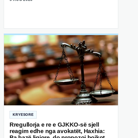
KRYESORE
Rregullorja e re e GJKKO-së sjell
reagim edhe nga avokatët, Haxhia:
Pa bazë ligjore, do propozoj bojkot