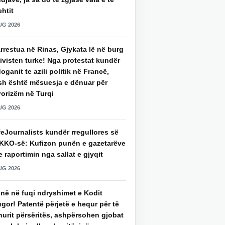
htit
UG 2026
rrestua në Rinas, Gjykata lë në burg
ivisten turke! Nga protestat kundër
oganit te azili politik në Francë,
sh është mësuesja e dënuar për
rorizëm në Turqi
UG 2026
eJournalists kundër rregullores së
KKO-së: Kufizon punën e gazetarëve
 raportimin nga sallat e gjyqit
UG 2026
jnë në fuqi ndryshimet e Kodit
gor! Patentë përjetë e hequr për të
hurit përsëritës, ashpërsohen gjobat