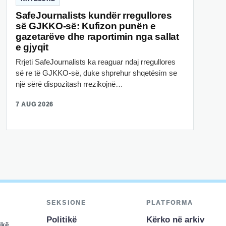
SafeJournalists kundër rregullores
së GJKKO-së: Kufizon punën e
gazetarëve dhe raportimin nga sallat
e gjyqit
Rrjeti SafeJournalists ka reaguar ndaj rregullores
së re të GJKKO-së, duke shprehur shqetësim se
një sërë dispozitash rrezikojnë…
7 AUG 2026
SEKSIONE
PLATFORMA
Politikë
Kërko në arkiv
ikë,