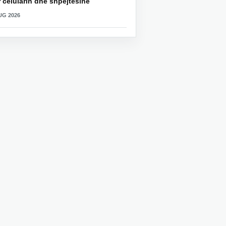
 celularin dhe shpejtësinë
UG 2026