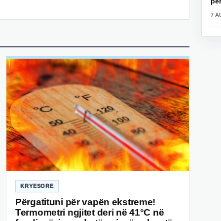
për
7 A
KRYESORE
Përgatituni për vapën ekstreme!
Termometri ngjitet deri në 41°C në