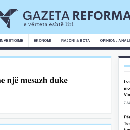
INVESTIGIME
EKONOMI
RAJONI & BOTA
OPINION / ANAL
me një mesazh duke
I v
mot
Vlo
7 A
Pë
Ter
fun