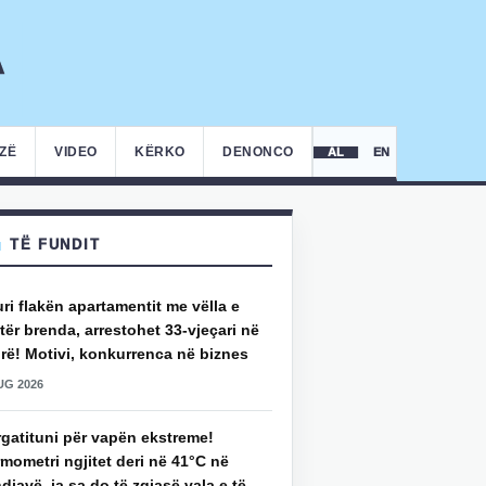
IZË
VIDEO
KËRKO
DENONCO
AL
EN
TË FUNDIT
uri flakën apartamentit me vëlla e
ër brenda, arrestohet 33-vjeçari në
rë! Motivi, konkurrenca në biznes
UG 2026
rgatituni për vapën ekstreme!
mometri ngjitet deri në 41°C në
djavë, ja sa do të zgjasë vala e të