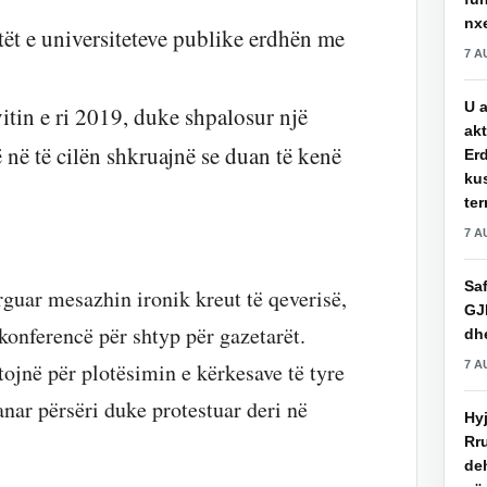
nxe
ntët e universiteteve publike erdhën me
7 A
U a
vitin e ri 2019, duke shpalosur një
akt
në të cilën shkruajnë se duan të kenë
Erd
ku
ter
7 A
Saf
rguar mesazhin ironik kreut të qeverisë,
GJ
onferencë për shtyp për gazetarët.
dhe
tojnë për plotësimin e kërkesave të tyre
7 A
anar përsëri duke protestuar deri në
Hy
Rru
de