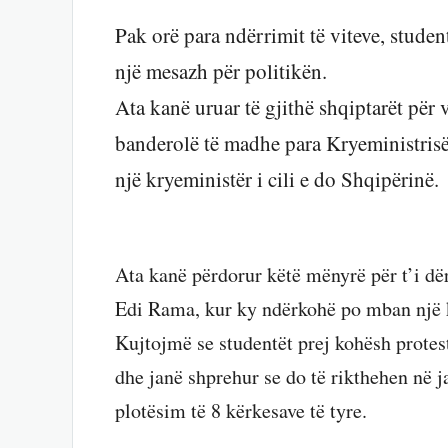
Pak orë para ndërrimit të viteve, stude
një mesazh për politikën.
Ata kanë uruar të gjithë shqiptarët për 
banderolë të madhe para Kryeministrisë 
një kryeministër i cili e do Shqipërinë.
Ata kanë përdorur këtë mënyrë për t’i dë
Edi Rama, kur ky ndërkohë po mban një k
Kujtojmë se studentët prej kohësh protes
dhe janë shprehur se do të rikthehen në j
plotësim të 8 kërkesave të tyre.