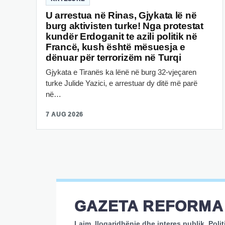
U arrestua në Rinas, Gjykata lë në
burg aktivisten turke! Nga protestat
kundër Erdoganit te azili politik në
Francë, kush është mësuesja e
dënuar për terrorizëm në Turqi
Gjykata e Tiranës ka lënë në burg 32-vjeçaren
turke Julide Yazici, e arrestuar dy ditë më parë
në…
7 AUG 2026
GAZETA REFORMA
Lajm, llogaridhënie dhe interes publik. Polit