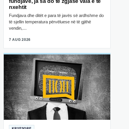
fundjavë, ja sa do të zgjasë vala e të
nxehtit
Fundjava dhe ditët e para të javës së ardhshme do
të sjellin temperatura përvëluese në të gjithë
vendin,…
7 AUG 2026
KRYESORE