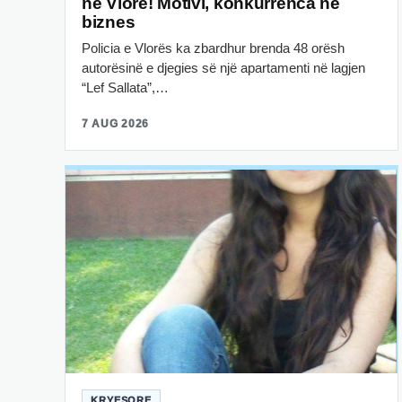
në Vlorë! Motivi, konkurrenca në
biznes
Policia e Vlorës ka zbardhur brenda 48 orësh
autorësinë e djegies së një apartamenti në lagjen
“Lef Sallata”,…
7 AUG 2026
KRYESORE