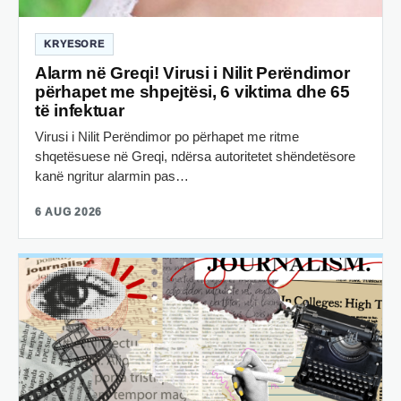
KRYESORE
Alarm në Greqi! Virusi i Nilit Perëndimor
përhapet me shpejtësi, 6 viktima dhe 65
të infektuar
Virusi i Nilit Perëndimor po përhapet me ritme
shqetësuese në Greqi, ndërsa autoritetet shëndetësore
kanë ngritur alarmin pas…
6 AUG 2026