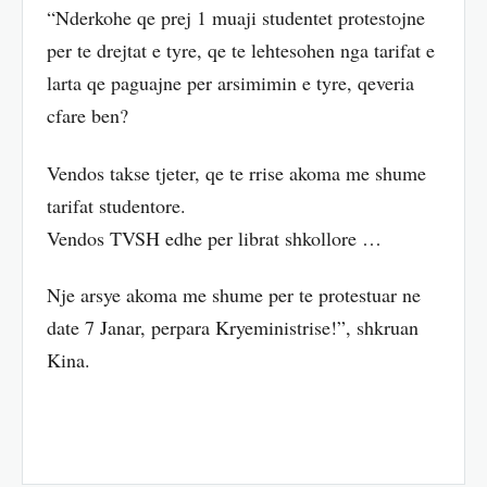
“Nderkohe qe prej 1 muaji studentet protestojne
per te drejtat e tyre, qe te lehtesohen nga tarifat e
larta qe paguajne per arsimimin e tyre, qeveria
cfare ben?
Vendos takse tjeter, qe te rrise akoma me shume
tarifat studentore.
Vendos TVSH edhe per librat shkollore …
Nje arsye akoma me shume per te protestuar ne
date 7 Janar, perpara Kryeministrise!”, shkruan
Kina.