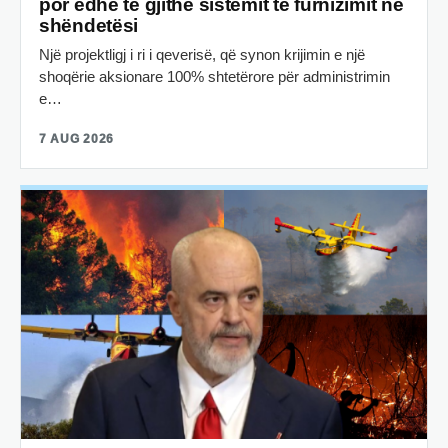
por edhe të gjithë sistemit të furnizimit në
shëndetësi
Një projektligj i ri i qeverisë, që synon krijimin e një
shoqërie aksionare 100% shtetërore për administrimin
e…
7 AUG 2026