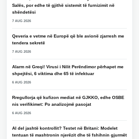
Salës, por edhe të gjithë sistemit të furnizimit në
shëndetësi
7 AUG 2026
Qeveria e vetme në Europë që ble avionë zjarresh me
tendera sekretë
7 AUG 2026
Alarm në Greqi! Virusi i Nilit Perëndimor përhapet me
shpejtësi, 6 viktima dhe 65 të infektuar
6 AUG 2026
Rregullorja që kufizon mediat në GJKKO, edhe OSBE
nis verifikimet: Po analizojmë pasojat
6 AUG 2026
AI del jashtë kontrollit? Testet në Britani: Modelet
tentuan të mashtronin njerëzit dhe të fshihnin gjurmët