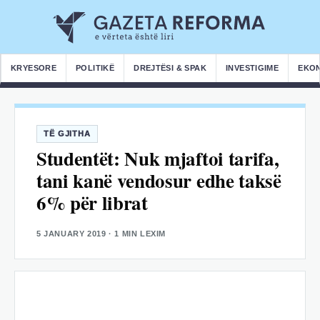
KRYESORE
POLITIKË
DREJTËSI & SPAK
INVESTIGIME
EKO
TË GJITHA
Studentët: Nuk mjaftoi tarifa,
tani kanë vendosur edhe taksë
6% për librat
5 JANUARY 2019
· 1 MIN LEXIM