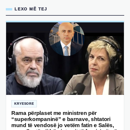
LEXO MË TEJ
KRYESORE
Rama përplaset me ministren për
“superkompaninë” e barnave, shtatori
mund të vendosë jo vetëm fatin e Salës,