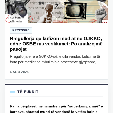
KRYESORE
Rregullorja që kufizon mediat në GJKKO,
edhe OSBE nis verifikimet: Po analizojmë
pasojat
Rregullorja e re e GJKKO-së, e cila vendos kufizime të
forta për mediat në mbulimin e proceseve gjyqësore,…
6 AUG 2026
TË FUNDIT
Rama përplaset me ministren për “superkompaninë” e
barnave, shtatori mund të vendosë jo vetëm fatin e