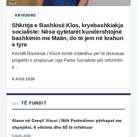
KRYESORE
Shkrirja e Bashkisë Klos, kryebashkiakja
socialiste: Nëse qytetarët kundërshtojnë
bashkimin me Matin, do të jem në krahun
e tyre
Këshilli Bashkiak i Klosit është mbledhur për të diskutuar
projektin e propozuar nga Partia Socialiste për reformën
e…
6 AUG 2026
TË FUNDIT
Alarm në Greqi! Virusi i Nilit Perëndimor përhapet me
shpejtësi, 6 viktima dhe 65 të infektuar
6 AUG 2026