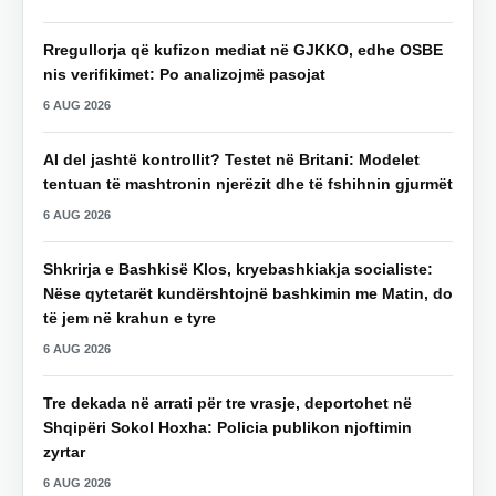
Rregullorja që kufizon mediat në GJKKO, edhe OSBE
nis verifikimet: Po analizojmë pasojat
6 AUG 2026
AI del jashtë kontrollit? Testet në Britani: Modelet
tentuan të mashtronin njerëzit dhe të fshihnin gjurmët
6 AUG 2026
Shkrirja e Bashkisë Klos, kryebashkiakja socialiste:
Nëse qytetarët kundërshtojnë bashkimin me Matin, do
të jem në krahun e tyre
6 AUG 2026
Tre dekada në arrati për tre vrasje, deportohet në
Shqipëri Sokol Hoxha: Policia publikon njoftimin
zyrtar
6 AUG 2026