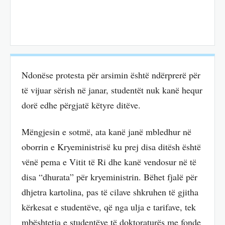
Ndonëse protesta për arsimin është ndërprerë për
të vijuar sërish në janar, studentët nuk kanë hequr
dorë edhe përgjatë këtyre ditëve.
Mëngjesin e sotmë, ata kanë janë mbledhur në
oborrin e Kryeministrisë ku prej disa ditësh është
vënë pema e Vitit të Ri dhe kanë vendosur në të
disa “dhurata” për kryeministrin. Bëhet fjalë për
dhjetra kartolina, pas të cilave shkruhen të gjitha
kërkesat e studentëve, që nga ulja e tarifave, tek
mbështetja e studentëve të doktoraturës me fonde