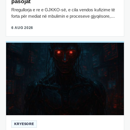
pasojat
Rregullorja e re e GJKKO-së, e cila vendos kufizime të
forta për mediat në mbulimin e proceseve gjyqësore,…
6 AUG 2026
KRYESORE