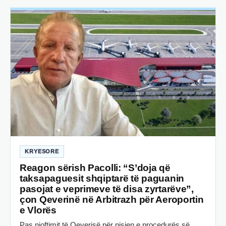
KRYESORE
Reagon sërish Pacolli: “S’doja që
taksapaguesit shqiptarë të paguanin
pasojat e veprimeve të disa zyrtarëve”,
çon Qeverinë në Arbitrazh për Aeroportin
e Vlorës
Pas njoftimit të Qeverisë për nisjen e procedurës së