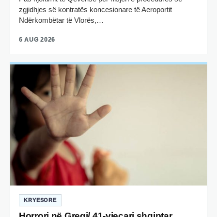
zgjidhjes së kontratës koncesionare të Aeroportit
Ndërkombëtar të Vlorës,…
6 AUG 2026
KRYESORE
Horrori në Greqi/ 41-vjeçari shqiptar