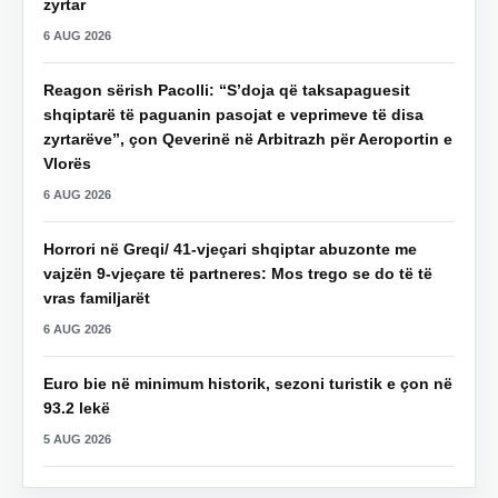
zyrtar
6 AUG 2026
Reagon sërish Pacolli: “S’doja që taksapaguesit
shqiptarë të paguanin pasojat e veprimeve të disa
zyrtarëve”, çon Qeverinë në Arbitrazh për Aeroportin e
Vlorës
6 AUG 2026
Horrori në Greqi/ 41-vjeçari shqiptar abuzonte me
vajzën 9-vjeçare të partneres: Mos trego se do të të
vras familjarët
6 AUG 2026
Euro bie në minimum historik, sezoni turistik e çon në
93.2 lekë
5 AUG 2026