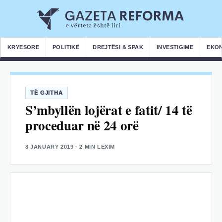
KRYESORE
POLITIKË
DREJTËSI & SPAK
INVESTIGIME
EKO
TË GJITHA
S’mbyllën lojërat e fatit/ 14 të
proceduar në 24 orë
8 JANUARY 2019
· 2 MIN LEXIM