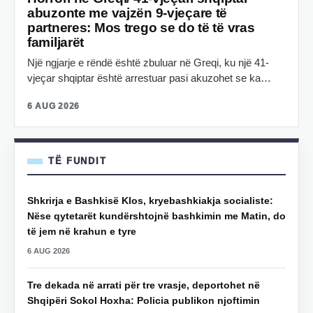
abuzonte me vajzën 9-vjeçare të
partneres: Mos trego se do të të vras
familjarët
Një ngjarje e rëndë është zbuluar në Greqi, ku një 41-
vjeçar shqiptar është arrestuar pasi akuzohet se ka…
6 AUG 2026
TË FUNDIT
Shkrirja e Bashkisë Klos, kryebashkiakja socialiste:
Nëse qytetarët kundërshtojnë bashkimin me Matin, do
të jem në krahun e tyre
6 AUG 2026
Tre dekada në arrati për tre vrasje, deportohet në
Shqipëri Sokol Hoxha: Policia publikon njoftimin