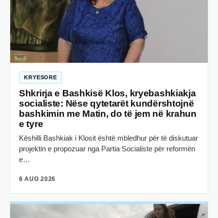
KRYESORE
Shkrirja e Bashkisë Klos, kryebashkiakja
socialiste: Nëse qytetarët kundërshtojnë
bashkimin me Matin, do të jem në krahun
e tyre
Këshilli Bashkiak i Klosit është mbledhur për të diskutuar
projektin e propozuar nga Partia Socialiste për reformën
e…
6 AUG 2026