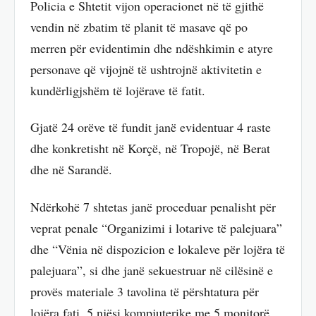
Policia e Shtetit vijon operacionet në të gjithë
vendin në zbatim të planit të masave që po
merren për evidentimin dhe ndëshkimin e atyre
personave që vijojnë të ushtrojnë aktivitetin e
kundërligjshëm të lojërave të fatit.
Gjatë 24 orëve të fundit janë evidentuar 4 raste
dhe konkretisht në Korçë, në Tropojë, në Berat
dhe në Sarandë.
Ndërkohë 7 shtetas janë proceduar penalisht për
veprat penale “Organizimi i lotarive të palejuara”
dhe “Vënia në dispozicion e lokaleve për lojëra të
palejuara”, si dhe janë sekuestruar në cilësinë e
provës materiale 3 tavolina të përshtatura për
lojëra fati, 5 njësi kompjuterike me 5 monitorë,