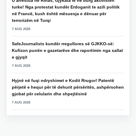
U arrestua në Rinas, Gjykata lë në burg aktivisten
turke! Nga protestat kundër Erdoganit te azili politik
në Francë, kush është mësuesja e dënuar për
terrorizëm në Turqi
7 AUG 2026
SafeJournalists kundër rregullores së GJKKO-së:
Kufizon punën e gazetarëve dhe raportimin nga sallat
e gjyqit
7 AUG 2026
Hyjnë në fuqi ndryshimet e Kodit Rrugor! Patentë
përjetë e hequr për të dehurit përsëritës, ashpërsohen
gjobat për celularin dhe shpejtësinë
7 AUG 2026