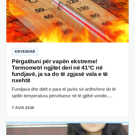
KRYESORE
Përgatituni për vapën ekstreme!
Termometri ngjitet deri në 41°C në
fundjavë, ja sa do të zgjasë vala e të
nxehtit
Fundjava dhe ditët e para të javës së ardhshme do të
sjellin temperatura përvëluese në të gjithë vendin,…
7 AUG 2026