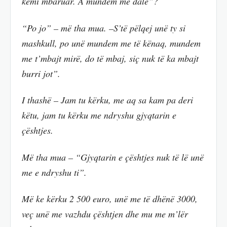
kemi mbaruar. A mundem me dalë”?
“Po jo” – më tha mua. –S’të pëlqej unë ty si
mashkull, po unë mundem me të kënaq, mundem
me t’mbajt mirë, do të mbaj, siç nuk të ka mbajt
burri jot”.
I thashë – Jam tu kërku, me aq sa kam pa deri
këtu, jam tu kërku me ndryshu gjyqtarin e
çështjes.
Më tha mua – “Gjyqtarin e çështjes nuk të lë unë
me e ndryshu ti”.
Më ke kërku 2 500 euro, unë me të dhënë 3000,
veç unë me vazhdu çështjen dhe mu me m’lër