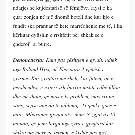
ndarjes së kujdestarisë së fëmijëve. Hysi e ka
çuar zonjën në një dhomë hoteli dhe kur kjo e
fundit ska pranuar të ketë marrëdhënie me të, i ka
kërkuar dyfishin e rrshfetit për shkak se e
çnderoi” si burrë.
Denoncuesja:
Kam pas çështjen e gjyqit, ndjek
nga Roland Hysi, në Fier para 3 vjetësh e
gjysmë. Kur gjyqtari më sheh, kur futem, që e
përshëndes, e nxjerr ish-burrin jashtë edhe fillon
dhe më thotë, që mos e ki problem, mos rri në
stres, sepse unë do të ndihmoj. Ti qenke gocë e
mirë. Mbarojmë gjyqin aty, ikim. S’zgjat as 10
minuta, që jemi largu nga zyra e gjyqtarit kur
shikoj më merr në telefon, e kishte pas gjet