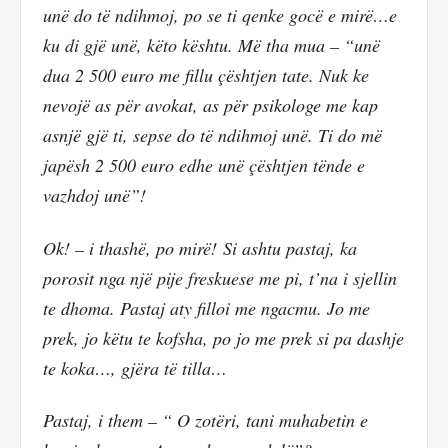
unë do të ndihmoj, po se ti qenke gocë e mirë…e
ku di gjë unë, këto kështu. Më tha mua – “unë
dua 2 500 euro me fillu çështjen tate. Nuk ke
nevojë as për avokat, as për psikologe me kap
asnjë gjë ti, sepse do të ndihmoj unë. Ti do më
japësh 2 500 euro edhe unë çështjen tënde e
vazhdoj unë”!
Ok! – i thashë, po mirë! Si ashtu pastaj, ka
porosit nga një pije freskuese me pi, t’na i sjellin
te dhoma. Pastaj aty filloi me ngacmu. Jo me
prek, jo këtu te kofsha, po jo me prek si pa dashje
te koka…, gjëra të tilla…
Pastaj, i them – “ O zotëri, tani muhabetin e