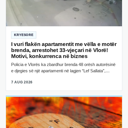
KRYESORE
I vuri flakën apartamentit me vëlla e motër
brenda, arrestohet 33-vjeçari në Vlorë!
Motivi, konkurrenca në biznes
Policia e Vlorës ka zbardhur brenda 48 orësh autorësinë
e djegies së një apartamenti në lagjen “Lef Sallata”,…
7 AUG 2026