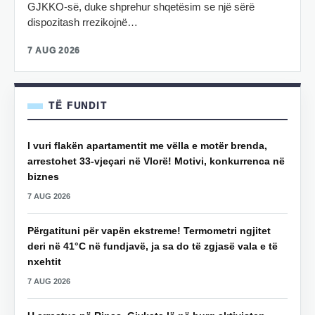
GJKKO-së, duke shprehur shqetësim se një sërë
dispozitash rrezikojnë…
7 AUG 2026
TË FUNDIT
I vuri flakën apartamentit me vëlla e motër brenda,
arrestohet 33-vjeçari në Vlorë! Motivi, konkurrenca në
biznes
7 AUG 2026
Përgatituni për vapën ekstreme! Termometri ngjitet
deri në 41°C në fundjavë, ja sa do të zgjasë vala e të
nxehtit
7 AUG 2026