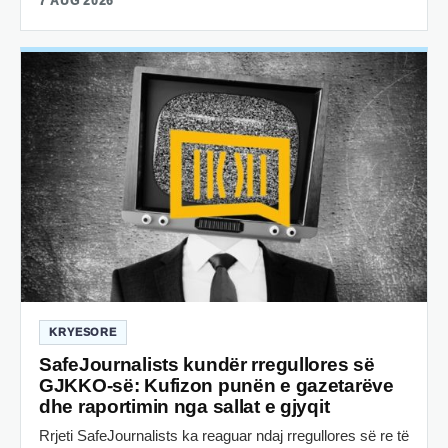
7 AUG 2026
KRYESORE
SafeJournalists kundër rregullores së
GJKKO-së: Kufizon punën e gazetarëve
dhe raportimin nga sallat e gjyqit
Rrjeti SafeJournalists ka reaguar ndaj rregullores së re të