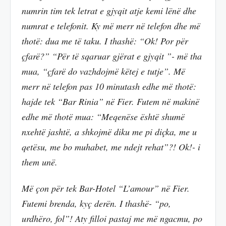
numrin tim tek letrat e gjyqit atje kemi lënë dhe
numrat e telefonit. Ky më merr në telefon dhe më
thotë: dua me të taku. I thashë: “Ok! Por për
çfarë?” “Për të sqaruar gjërat e gjyqit ”- më tha
mua, “çfarë do vazhdojmë këtej e tutje”. Më
merr në telefon pas 10 minutash edhe më thotë:
hajde tek “Bar Rinia” në Fier. Futem në makinë
edhe më thotë mua: “Meqenëse është shumë
nxehtë jashtë, a shkojmë diku me pi diçka, me u
qetësu, me bo muhabet, me ndejt rehat”?! Ok!- i
them unë.
Më çon për tek Bar-Hotel “L’amour” në Fier.
Futemi brenda, kyç derën. I thashë- “po,
urdhëro, fol”! Aty filloi pastaj me më ngacmu, po