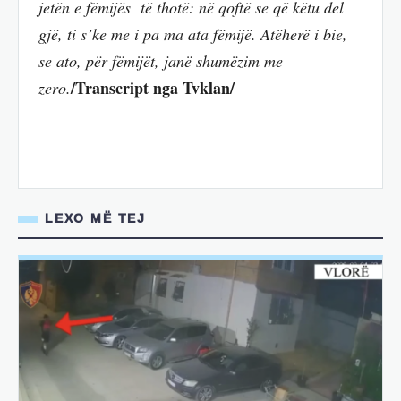
jetën e fëmijës të thotë: në qoftë se që këtu del
gjë, ti s’ke me i pa ma ata fëmijë. Atëherë i bie,
se ato, për fëmijët, janë shumëzim me
/Transcript nga Tvklan/
zero.
LEXO MË TEJ