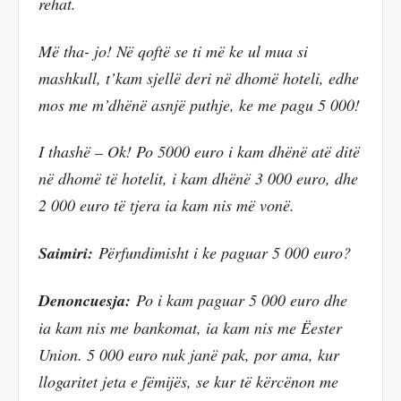
rehat.
Më tha- jo! Në qoftë se ti më ke ul mua si
mashkull, t’kam sjellë deri në dhomë hoteli, edhe
mos me m’dhënë asnjë puthje, ke me pagu 5 000!
I thashë – Ok! Po 5000 euro i kam dhënë atë ditë
në dhomë të hotelit, i kam dhënë 3 000 euro, dhe
2 000 euro të tjera ia kam nis më vonë.
Saimiri:
Përfundimisht i ke paguar 5 000 euro?
Denoncuesja:
Po i kam paguar 5 000 euro dhe
ia kam nis me bankomat, ia kam nis me Ëester
Union. 5 000 euro nuk janë pak, por ama, kur
llogaritet jeta e fëmijës, se kur të kërcënon me