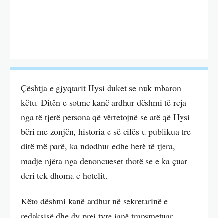
Çështja e gjyqtarit Hysi duket se nuk mbaron
këtu. Ditën e sotme kanë ardhur dëshmi të reja
nga të tjerë persona që vërtetojnë se atë që Hysi
bëri me zonjën, historia e së cilës u publikua tre
ditë më parë, ka ndodhur edhe herë të tjera,
madje njëra nga denoncueset thotë se e ka çuar
deri tek dhoma e hotelit.
Këto dëshmi kanë ardhur në sekretarinë e
redaksisë dhe dy prej tyre janë transmetuar