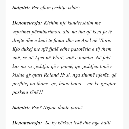
Saimiri:
Për çfarë çështje ishte?
Denoncuesja:
Kishim një kundërshtim me
veprimet përmbarimore dhe na tha që keni ju të
drejtë dhe e keni të fituar dhe në Apel në Vlorë.
Kjo dukej me një fjalë edhe pazotësia e tij them
unë, se në Apel në Vlorë, unë e humba. Në fakt,
kur na ra çështja, që e pamë, që çështjen tonë e
kishte gjyqtari Roland Hysi, nga shumë njerëz, që
përflitej na thanë që, booo booo… me kë gjyqtar
paskeni rënë?!
Saimiri:
Pse? Ngaqë donte para?
Denoncuesja:
Se ky kërkon lekë dhe nga halli,