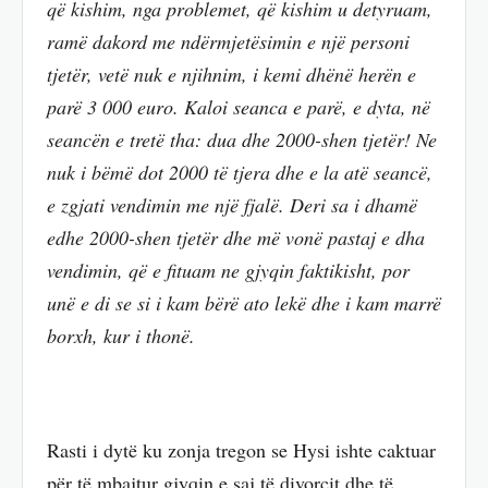
që kishim, nga problemet, që kishim u detyruam,
ramë dakord me ndërmjetësimin e një personi
tjetër, vetë nuk e njihnim, i kemi dhënë herën e
parë 3 000 euro. Kaloi seanca e parë, e dyta, në
seancën e tretë tha: dua dhe 2000-shen tjetër! Ne
nuk i bëmë dot 2000 të tjera dhe e la atë seancë,
e zgjati vendimin me një fjalë. Deri sa i dhamë
edhe 2000-shen tjetër dhe më vonë pastaj e dha
vendimin, që e fituam ne gjyqin faktikisht, por
unë e di se si i kam bërë ato lekë dhe i kam marrë
borxh, kur i thonë.
Rasti i dytë ku zonja tregon se Hysi ishte caktuar
për të mbajtur gjyqin e saj të divorcit dhe të