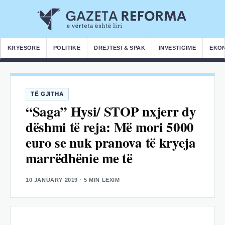
KRYESORE
POLITIKË
DREJTËSI & SPAK
INVESTIGIME
EKO
TË GJITHA
“Saga” Hysi/ STOP nxjerr dy
dëshmi të reja: Më mori 5000
euro se nuk pranova të kryeja
marrëdhënie me të
10 JANUARY 2019
· 5 MIN LEXIM