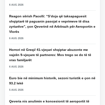
6 AUG 2026
Reagon sërish Pacolli: “S’doja që taksapaguesit
shqiptarë të paguanin pasojat e veprimeve të disa
zyrtarëve”, çon Qeverinë në Arbitrazh për Aeroportin e
Vlorës
6 AUG 2026
Horrori në Greqi/ 41-vjeçari shqiptar abuzonte me
vajzën 9-vjeçare të partneres: Mos trego se do të të
vras familjarët
6 AUG 2026
Euro bie në minimum historik, sezoni turistik e çon në
93.2 lekë
5 AUG 2026
Qeveria nis anulimin e koncesionit të aeroportit të