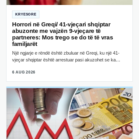
KRYESORE
Horrori në Greqi/ 41-vjeçari shqiptar
abuzonte me vajzën 9-vjeçare të
partneres: Mos trego se do të të vras
familjarët
Një ngjarje e rëndë është zbuluar në Greqi, ku një 41-
vjeçar shqiptar është arrestuar pasi akuzohet se ka…
6 AUG 2026