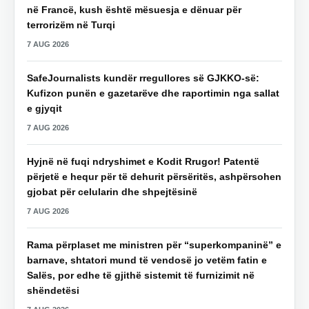
në Francë, kush është mësuesja e dënuar për
terrorizëm në Turqi
7 AUG 2026
SafeJournalists kundër rregullores së GJKKO-së:
Kufizon punën e gazetarëve dhe raportimin nga sallat
e gjyqit
7 AUG 2026
Hyjnë në fuqi ndryshimet e Kodit Rrugor! Patentë
përjetë e hequr për të dehurit përsëritës, ashpërsohen
gjobat për celularin dhe shpejtësinë
7 AUG 2026
Rama përplaset me ministren për “superkompaninë” e
barnave, shtatori mund të vendosë jo vetëm fatin e
Salës, por edhe të gjithë sistemit të furnizimit në
shëndetësi