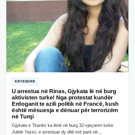
KRYESORE
U arrestua në Rinas, Gjykata lë në burg
aktivisten turke! Nga protestat kundër
Erdoganit te azili politik në Francë, kush
është mësuesja e dënuar për terrorizëm
në Turqi
Gjykata e Tiranës ka lënë në burg 32-vjeçaren turke
Julide Yazici, e arrestuar dy ditë më parë në…