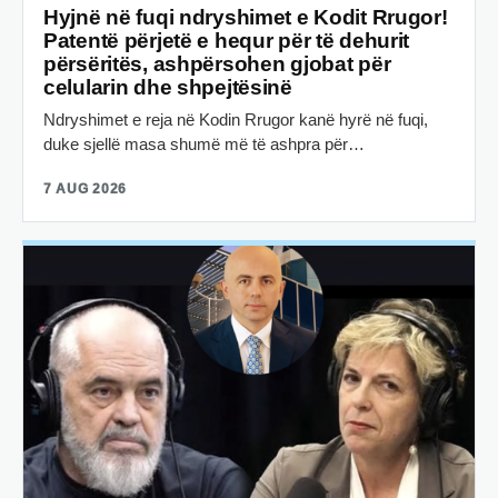
Hyjnë në fuqi ndryshimet e Kodit Rrugor!
Patentë përjetë e hequr për të dehurit
përsëritës, ashpërsohen gjobat për
celularin dhe shpejtësinë
Ndryshimet e reja në Kodin Rrugor kanë hyrë në fuqi,
duke sjellë masa shumë më të ashpra për…
7 AUG 2026