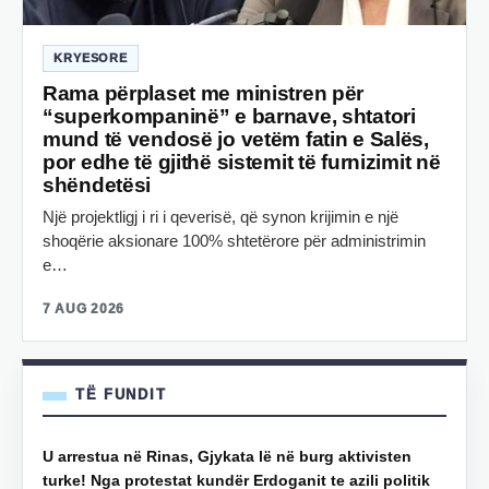
KRYESORE
Rama përplaset me ministren për
“superkompaninë” e barnave, shtatori
mund të vendosë jo vetëm fatin e Salës,
por edhe të gjithë sistemit të furnizimit në
shëndetësi
Një projektligj i ri i qeverisë, që synon krijimin e një
shoqërie aksionare 100% shtetërore për administrimin
e…
7 AUG 2026
TË FUNDIT
U arrestua në Rinas, Gjykata lë në burg aktivisten
turke! Nga protestat kundër Erdoganit te azili politik