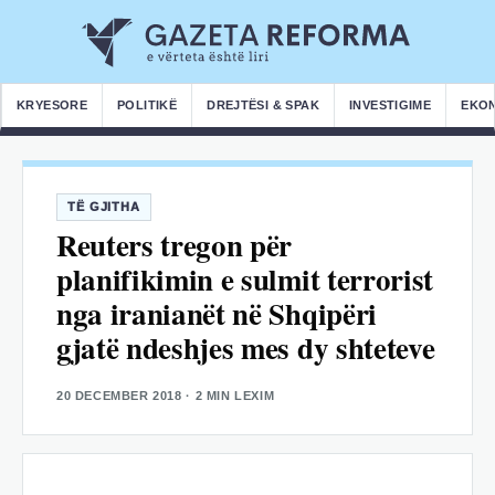
KRYESORE
POLITIKË
DREJTËSI & SPAK
INVESTIGIME
EKO
TË GJITHA
Reuters tregon për
planifikimin e sulmit terrorist
nga iranianët në Shqipëri
gjatë ndeshjes mes dy shteteve
20 DECEMBER 2018
· 2 MIN LEXIM