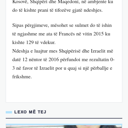
Kosovë, Shqipëri dhe Maqedoni, në ambjente ku
do të kishte prani të tifozëve gjatë ndeshjes.
Sipas përgjimeve, mësohet se sulmet do të ishin
të ngjashme me ata të Francës në vitin 2015 ku
kishte 129 të vdekur.
Ndeshja e luajtur mes Shqipërisë dhe Izraelit më
datë 12 nëntor të 2016 përfundoi me rezultatin 0-
3 në favor të Izraelit por u quaj si një përballje e
frikshme.
LEXO MË TEJ