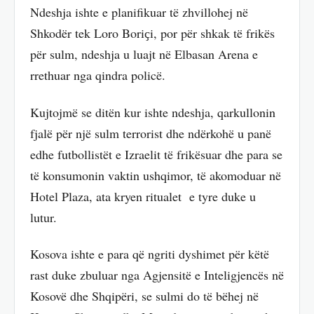
Ndeshja ishte e planifikuar të zhvillohej në
Shkodër tek Loro Boriҫi, por për shkak të frikës
për sulm, ndeshja u luajt në Elbasan Arena e
rrethuar nga qindra policë.
Kujtojmë se ditën kur ishte ndeshja, qarkullonin
fjalë për një sulm terrorist dhe ndërkohë u panë
edhe futbollistët e Izraelit të frikësuar dhe para se
të konsumonin vaktin ushqimor, të akomoduar në
Hotel Plaza, ata kryen ritualet e tyre duke u
lutur.
Kosova ishte e para që ngriti dyshimet për këtë
rast duke zbuluar nga Agjensitë e Inteligjencës në
Kosovë dhe Shqipëri, se sulmi do të bëhej në