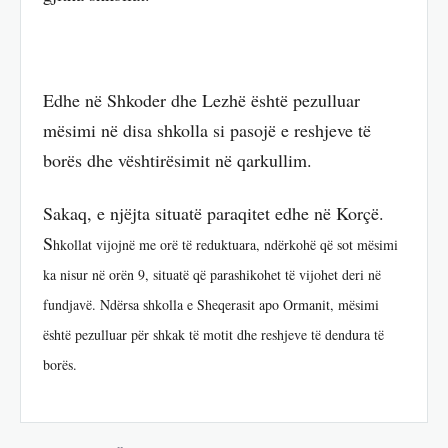
Edhe në Shkoder dhe Lezhë është pezulluar
mësimi në disa shkolla si pasojë e reshjeve të
borës dhe vështirësimit në qarkullim.
Sakaq, e njëjta situatë paraqitet edhe në Korçë.
S
hkollat vijojnë me orë të reduktuara, ndërkohë që sot mësimi
ka nisur në orën 9, situatë që parashikohet të vijohet deri në
fundjavë. Ndërsa shkolla e Sheqerasit apo Ormanit, mësimi
është pezulluar për shkak të motit dhe reshjeve të dendura të
borës.