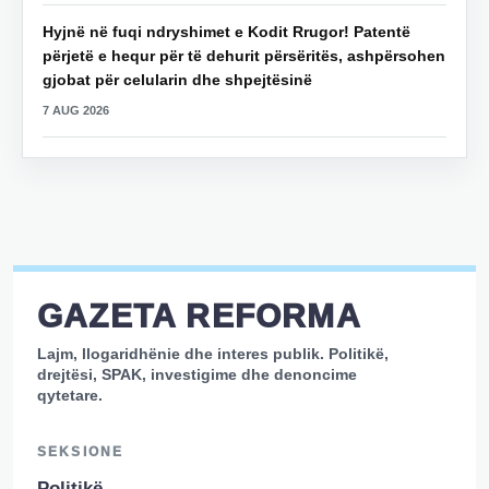
Hyjnë në fuqi ndryshimet e Kodit Rrugor! Patentë
përjetë e hequr për të dehurit përsëritës, ashpërsohen
gjobat për celularin dhe shpejtësinë
7 AUG 2026
GAZETA REFORMA
Lajm, llogaridhënie dhe interes publik. Politikë,
drejtësi, SPAK, investigime dhe denoncime
qytetare.
SEKSIONE
Politikë