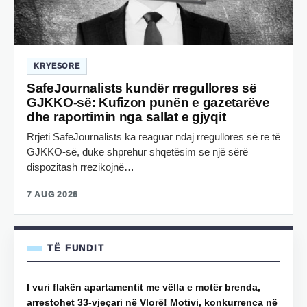
KRYESORE
SafeJournalists kundër rregullores së
GJKKO-së: Kufizon punën e gazetarëve
dhe raportimin nga sallat e gjyqit
Rrjeti SafeJournalists ka reaguar ndaj rregullores së re të
GJKKO-së, duke shprehur shqetësim se një sërë
dispozitash rrezikojnë…
7 AUG 2026
TË FUNDIT
I vuri flakën apartamentit me vëlla e motër brenda,
arrestohet 33-vjeçari në Vlorë! Motivi, konkurrenca në