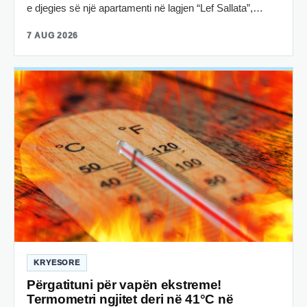
e djegies së një apartamenti në lagjen “Lef Sallata”,…
7 AUG 2026
KRYESORE
Përgatituni për vapën ekstreme!
Termometri ngjitet deri në 41°C në