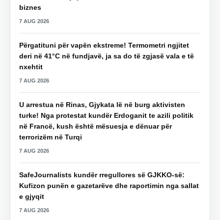
biznes
7 AUG 2026
Përgatituni për vapën ekstreme! Termometri ngjitet
deri në 41°C në fundjavë, ja sa do të zgjasë vala e të
nxehtit
7 AUG 2026
U arrestua në Rinas, Gjykata lë në burg aktivisten
turke! Nga protestat kundër Erdoganit te azili politik
në Francë, kush është mësuesja e dënuar për
terrorizëm në Turqi
7 AUG 2026
SafeJournalists kundër rregullores së GJKKO-së:
Kufizon punën e gazetarëve dhe raportimin nga sallat
e gjyqit
7 AUG 2026