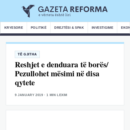
KRYESORE
POLITIKË
DREJTËSI & SPAK
INVESTIGIME
EKO
TË GJITHA
Reshjet e denduara të borës/
Pezullohet mësimi në disa
qytete
9 JANUARY 2019
· 1 MIN LEXIM