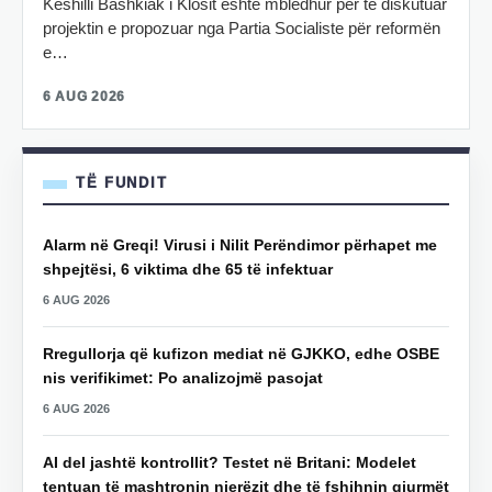
Këshilli Bashkiak i Klosit është mbledhur për të diskutuar
projektin e propozuar nga Partia Socialiste për reformën
e…
6 AUG 2026
TË FUNDIT
Alarm në Greqi! Virusi i Nilit Perëndimor përhapet me
shpejtësi, 6 viktima dhe 65 të infektuar
6 AUG 2026
Rregullorja që kufizon mediat në GJKKO, edhe OSBE
nis verifikimet: Po analizojmë pasojat
6 AUG 2026
AI del jashtë kontrollit? Testet në Britani: Modelet
tentuan të mashtronin njerëzit dhe të fshihnin gjurmët