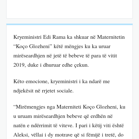
Kryeministri Edi Rama ka shkuar në Maternitetin
“Koço Glozheni” këtë mëngjes ku ka uruar
mirëseardhjen në jetë të bebeve të para të vitit
2019, duke i dhuruar edhe çekun.
Këto emocione, kryeministri i ka ndarë me
ndjekësit në rrjetet sociale.
“Mirëmengjes nga Materniteti Koço Glozheni, ku
u uruam mirëseardhjen bebeve që erdhën në
natën e ndërrimit të viteve. I pari i këtij viti është
Aleksi, vëllai i dy motrave që si fëmijë i tretë, do