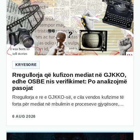
KRYESORE
Rregullorja që kufizon mediat në GJKKO,
edhe OSBE nis verifikimet: Po analizojmë
pasojat
Rregullorja e re e GJKKO-së, e cila vendos kufizime të
forta për mediat në mbulimin e proceseve gjyqësore,…
6 AUG 2026