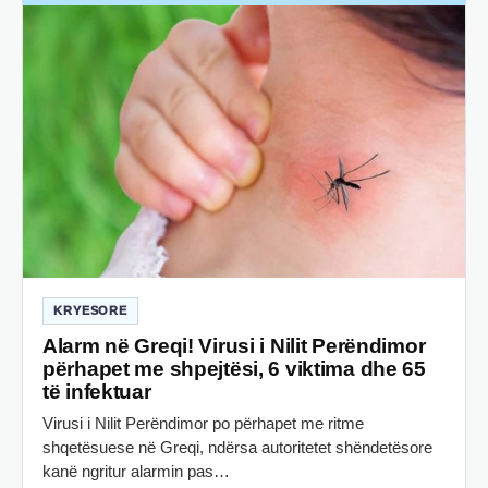
KRYESORE
Alarm në Greqi! Virusi i Nilit Perëndimor
përhapet me shpejtësi, 6 viktima dhe 65
të infektuar
Virusi i Nilit Perëndimor po përhapet me ritme
shqetësuese në Greqi, ndërsa autoritetet shëndetësore
kanë ngritur alarmin pas…