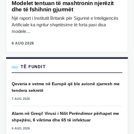
Modelet tentuan të mashtronin njerëzit
dhe të fshihnin gjurmët
Një raport i Institutit Britanik për Sigurinë e Inteligjencës
Artificiale ka ngritur shqetësime të forta pasi disa
modele…
6 AUG 2026
TË FUNDIT
Qeveria e vetme në Europë që ble avionë zjarresh me
tendera sekretë
7 AUG 2026
Alarm në Greqi! Virusi i Nilit Perëndimor përhapet me
shpejtësi, 6 viktima dhe 65 të infektuar
6 AUG 2026