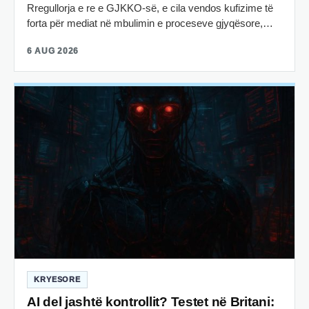
Rregullorja e re e GJKKO-së, e cila vendos kufizime të
forta për mediat në mbulimin e proceseve gjyqësore,…
6 AUG 2026
KRYESORE
AI del jashtë kontrollit? Testet në Britani: