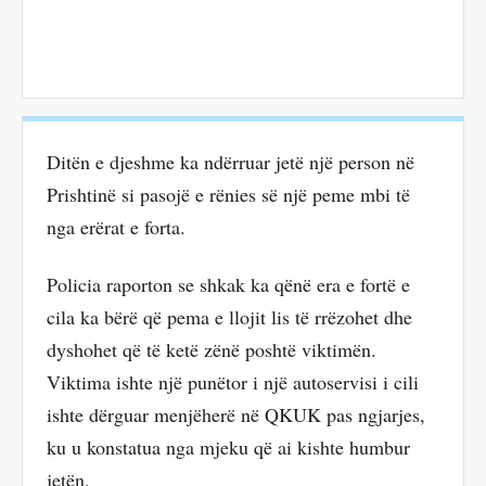
Ditën e djeshme ka ndërruar jetë një person në
Prishtinë si pasojë e rënies së një peme mbi të
nga erërat e forta.
Policia raporton se shkak ka qënë era e fortë e
cila ka bërë që pema e llojit lis të rrëzohet dhe
dyshohet që të ketë zënë poshtë viktimën.
Viktima ishte një punëtor i një autoservisi i cili
ishte dërguar menjëherë në QKUK pas ngjarjes,
ku u konstatua nga mjeku që ai kishte humbur
jetën.