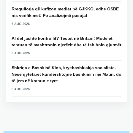
Rregullorja që kufizon mediat në GJKKO, edhe OSBE
nis verifikimet: Po analizojmë pasojat
6 AUG 2026
AI del jashtë kontrollit? Testet në Britani: Modelet
tentuan të mashtronin njerëzit dhe të fshihnin gjurmët
6 AUG 2026
Shkrirja e Bashkisë Klos, kryebashkiakja socialiste:
Nëse qytetarët kundërshtojnë bashkimin me Matin, do
të jem në krahun e tyre
6 AUG 2026