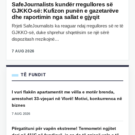
SafeJournalists kundër rregullores së
GJKKO-së: Kufizon punën e gazetarëve
dhe raportimin nga sallat e gjyqit
Rrjeti SafeJournalists ka reaguar ndaj rregullores së re të
GJKKO-së, duke shprehur shqetësim se një sërë
dispozitash rrezikojnë…
7 AUG 2026
TË FUNDIT
I vuri flakën apartamentit me vëlla e motër brenda,
arrestohet 33-vjeçari në Vlorë! Motivi, konkurrenca në
biznes
7 AUG 2026
Përgatituni për vapën ekstreme! Termometri ngjitet
deri në 41°C në fundjavë, ja sa do të zgjasë vala e të