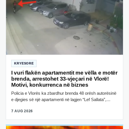
KRYESORE
I vuri flakën apartamentit me vëlla e motër
brenda, arrestohet 33-vjeçari në Vlorë!
Motivi, konkurrenca në biznes
Policia e Vlorës ka zbardhur brenda 48 orësh autorësinë
e djegies së një apartamenti në lagjen “Lef Sallata”,…
7 AUG 2026