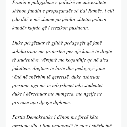
Prania e paligjshme e policisë në universitete
shënon fundin e propagandës së Edi Ramës, i cili
çdo ditë e më shumë po përdor shtetin policor
kundër kujtdo që i rrezikon pushtetin.
Duke përgëzuar të gjithë pedagogët që janë
solidarizuar me protestën për një kauzë të drejtë
të studentëve, vërejmë me keqardhje që në disa
fakultete, drejtues të lartë dhe pedagogë janë
vënë në shërbim të qeverisë, duke ushtruar
presione nga më të ndryshmet mbi studentët:
duke i kërcënuar me mungesa, me ngelje në
provime apo djegie diplome.
Partia Demokratike i dënon me forcë këto
presione dhe i fton pedagogët të mos i shërbejnë