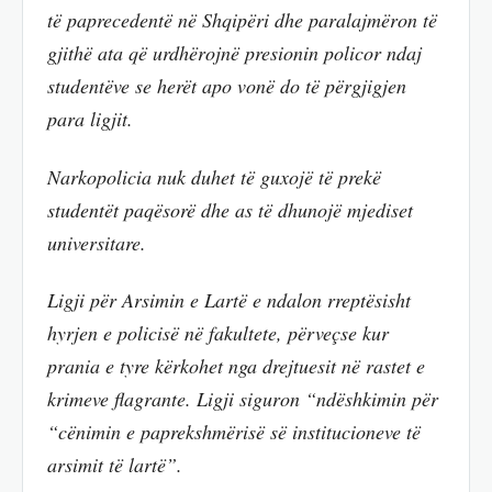
të paprecedentë në Shqipëri dhe paralajmëron të
gjithë ata që urdhërojnë presionin policor ndaj
studentëve se herët apo vonë do të përgjigjen
para ligjit.
Narkopolicia nuk duhet të guxojë të prekë
studentët paqësorë dhe as të dhunojë mjediset
universitare.
Ligji për Arsimin e Lartë e ndalon rreptësisht
hyrjen e policisë në fakultete, përveçse kur
prania e tyre kërkohet nga drejtuesit në rastet e
krimeve flagrante. Ligji siguron “ndëshkimin për
“cënimin e paprekshmërisë së institucioneve të
arsimit të lartë”.