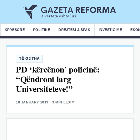
KRYESORE
POLITIKË
DREJTËSI & SPAK
INVESTIGIME
EKO
TË GJITHA
PD ‘kërcënon’ policinë:
“Qëndroni larg
Universiteteve!”
10 JANUARY 2019
· 3 MIN LEXIM