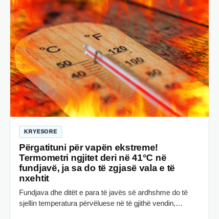
KRYESORE
Përgatituni për vapën ekstreme!
Termometri ngjitet deri në 41°C në
fundjavë, ja sa do të zgjasë vala e të
nxehtit
Fundjava dhe ditët e para të javës së ardhshme do të
sjellin temperatura përvëluese në të gjithë vendin,…