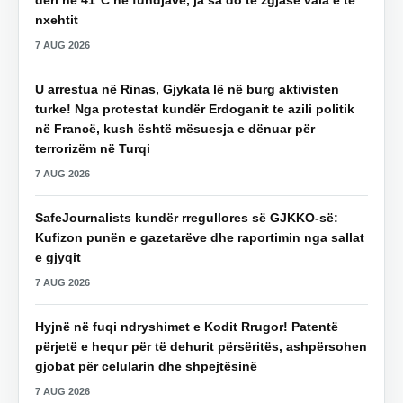
nxehtit
7 AUG 2026
U arrestua në Rinas, Gjykata lë në burg aktivisten
turke! Nga protestat kundër Erdoganit te azili politik
në Francë, kush është mësuesja e dënuar për
terrorizëm në Turqi
7 AUG 2026
SafeJournalists kundër rregullores së GJKKO-së:
Kufizon punën e gazetarëve dhe raportimin nga sallat
e gjyqit
7 AUG 2026
Hyjnë në fuqi ndryshimet e Kodit Rrugor! Patentë
përjetë e hequr për të dehurit përsëritës, ashpërsohen
gjobat për celularin dhe shpejtësinë
7 AUG 2026