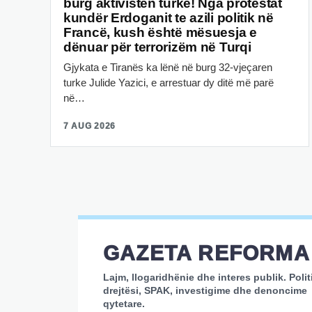
burg aktivisten turke! Nga protestat
kundër Erdoganit te azili politik në
Francë, kush është mësuesja e
dënuar për terrorizëm në Turqi
Gjykata e Tiranës ka lënë në burg 32-vjeçaren
turke Julide Yazici, e arrestuar dy ditë më parë
në…
7 AUG 2026
GAZETA REFORMA
Lajm, llogaridhënie dhe interes publik. Polit
drejtësi, SPAK, investigime dhe denoncime
qytetare.