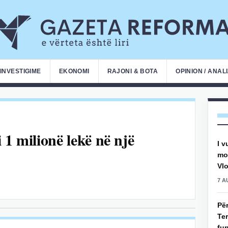
INVESTIGIME
EKONOMI
RAJONI & BOTA
OPINION / ANAL
 1 milionë lekë në një
I v
mot
Vlo
7 A
Pë
Ter
fun