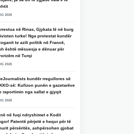
htit
UG 2026
rrestua në Rinas, Gjykata lë në burg
ivisten turke! Nga protestat kundër
oganit te azili politik në Francë,
sh është mësuesja e dënuar për
rorizëm në Turqi
UG 2026
eJournalists kundër rregullores së
KKO-së: Kufizon punën e gazetarëve
 raportimin nga sallat e gjyqit
UG 2026
jnë në fuqi ndryshimet e Kodit
gor! Patentë përjetë e hequr për të
hurit përsëritës, ashpërsohen gjobat