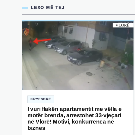
LEXO MË TEJ
KRYESORE
I vuri flakën apartamentit me vëlla e
motër brenda, arrestohet 33-vjeçari
në Vlorë! Motivi, konkurrenca në
biznes