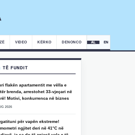
IZË
VIDEO
KËRKO
DENONCO
AL
EN
TË FUNDIT
uri flakën apartamentit me vëlla e
ër brenda, arrestohet 33-vjeçari në
rë! Motivi, konkurrenca në biznes
UG 2026
rgatituni për vapën ekstreme!
mometri ngjitet deri në 41°C në
djavë, ja sa do të zgjasë vala e të