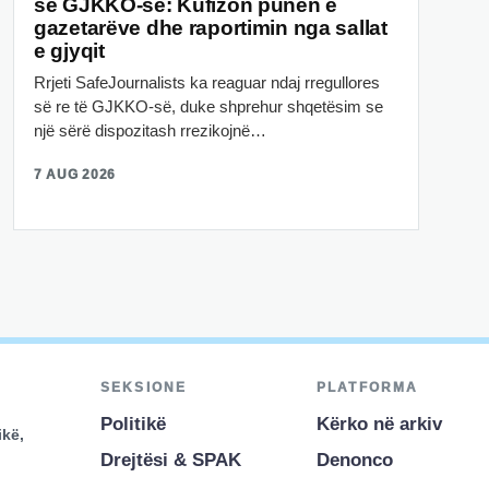
së GJKKO-së: Kufizon punën e
gazetarëve dhe raportimin nga sallat
e gjyqit
Rrjeti SafeJournalists ka reaguar ndaj rregullores
së re të GJKKO-së, duke shprehur shqetësim se
një sërë dispozitash rrezikojnë…
7 AUG 2026
SEKSIONE
PLATFORMA
Politikë
Kërko në arkiv
ikë,
Drejtësi & SPAK
Denonco