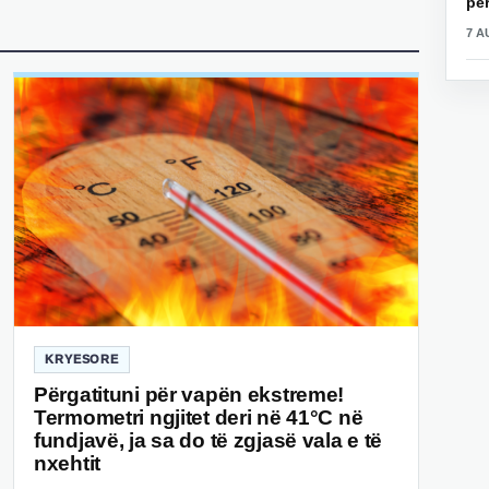
për
7 A
KRYESORE
Përgatituni për vapën ekstreme!
Termometri ngjitet deri në 41°C në
fundjavë, ja sa do të zgjasë vala e të
nxehtit