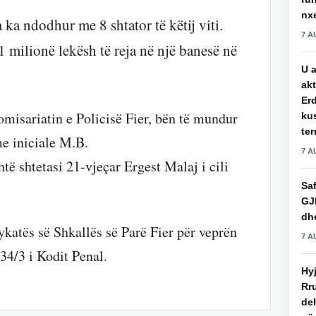
nxe
a ka ndodhur me 8 shtator të këtij viti.
7 A
 1 milionë lekësh të reja në një banesë në
U a
akt
Erd
misariatin e Policisë Fier, bën të mundur
ku
ter
me iniciale M.B.
7 A
htë shtetasi 21-vjeçar Ergest Malaj i cili
Saf
GJ
dhe
ykatës së Shkallës së Parë Fier për veprën
7 A
34/3 i Kodit Penal.
Hy
Rru
de