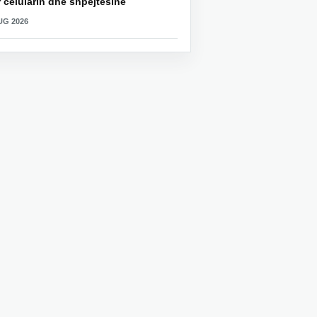
 celularin dhe shpejtësinë
UG 2026