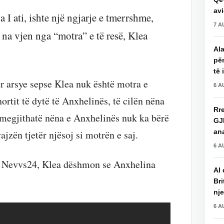
avi
I ati, ishte një ngjarje e tmerrshme,
7 A
 vjen nga “motra” e të resë, Klea
Ala
për
të 
r arsye sepse Klea nuk është motra e
6 A
ortit të dytë të Anxhelinës, të cilën nëna
Rre
 E megjithatë nëna e Anxhelinës nuk ka bërë
GJ
an
jzën tjetër njësoj si motrën e saj.
6 A
ë Nevvs24, Klea dëshmon se Anxhelina
AI 
Bri
nje
6 A