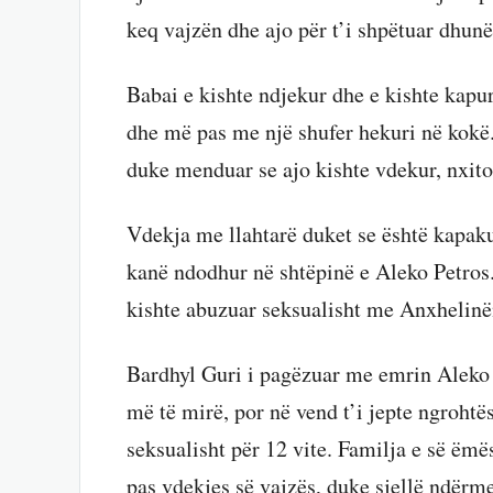
keq vajzën dhe ajo për t’i shpëtuar dhunë
Babai e kishte ndjekur dhe e kishte kapu
dhe më pas me një shufer hekuri në kokë
duke menduar se ajo kishte vdekur, nxitoi
Vdekja me llahtarë duket se është kapak
kanë ndodhur në shtëpinë e Aleko Petros.
kishte abuzuar seksualisht me Anxhelinë
Bardhyl Guri i pagëzuar me emrin Aleko Pe
më të mirë, por në vend t’i jepte ngrohtë
seksualisht për 12 vite. Familja e së ëmës
pas vdekjes së vajzës, duke sjellë ndërme