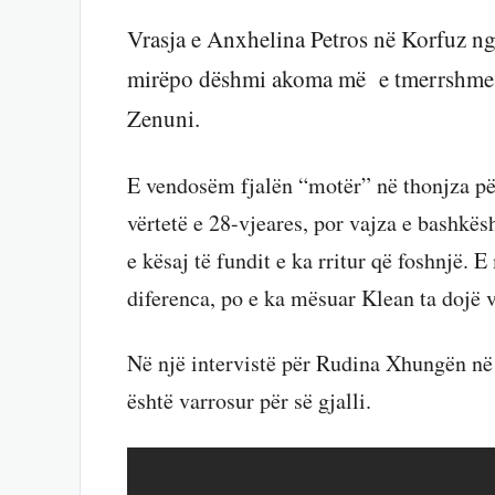
Vrasja e Anxhelina Petros në Korfuz nga 
mirëpo dëshmi akoma më e tmerrshme na
Zenuni.
E vendosëm fjalën “motër” në thonjza pë
vërtetë e 28-vjeares, por vajza e bashkësh
e kësaj të fundit e ka rritur që foshnjë.
diferenca, po e ka mësuar Klean ta dojë va
Në një intervistë për Rudina Xhungën n
është varrosur për së gjalli.