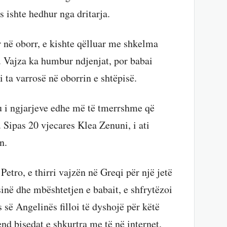
s ishte hedhur nga dritarja.
r në oborr, e kishte qëlluar me shkelma
. Vajza ka humbur ndjenjat, por babai
 ta varrosë në oborrin e shtëpisë.
u i ngjarjeve edhe më të tmerrshme që
 Sipas 20 vjecares Klea Zenuni, i ati
n.
tro, e thirri vajzën në Greqi për një jetë
sinë dhe mbështetjen e babait, e shfrytëzoi
 së Angelinës filloi të dyshojë për këtë
nd bisedat e shkurtra me të në internet.