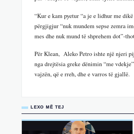
“Kur e kam pyetur “a je e lidhur me dikë
përgjigjur “nuk mundem sepse zemra ime
mes dhe nuk mund të shprehem dot”-thot
Për Klean, Aleko Petro ishte një njeri p
nga drejtësia greke dënimin “me vdekje” 
vajzën, që e rreh, dhe e varros të gjallë.
LEXO MË TEJ