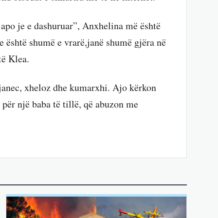
 apo je e dashuruar”, Anxhelina më është
 është shumë e vrarë,janë shumë gjëra në
ë Klea.
ijanec, xheloz dhe kumarxhi. Ajo kërkon
për një baba të tillë, që abuzon me