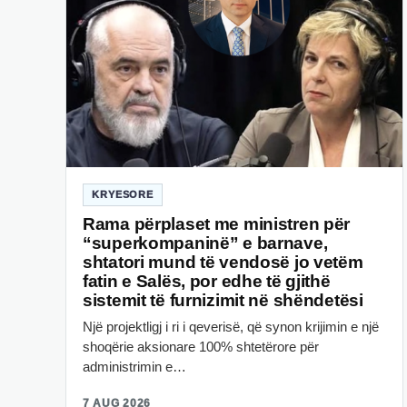
KRYESORE
Rama përplaset me ministren për
“superkompaninë” e barnave,
shtatori mund të vendosë jo vetëm
fatin e Salës, por edhe të gjithë
sistemit të furnizimit në shëndetësi
Një projektligj i ri i qeverisë, që synon krijimin e një
shoqërie aksionare 100% shtetërore për
administrimin e…
7 AUG 2026