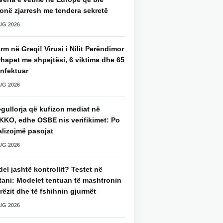
onë zjarresh me tendera sekretë
UG 2026
rm në Greqi! Virusi i Nilit Perëndimor
hapet me shpejtësi, 6 viktima dhe 65
infektuar
UG 2026
gullorja që kufizon mediat në
KKO, edhe OSBE nis verifikimet: Po
alizojmë pasojat
UG 2026
del jashtë kontrollit? Testet në
tani: Modelet tentuan të mashtronin
rëzit dhe të fshihnin gjurmët
UG 2026