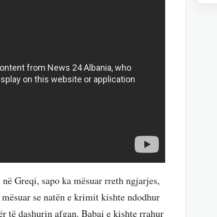
n në Greqi, sapo ka mësuar rreth ngjarjes,
 mësuar se natën e krimit kishte ndodhur
r të dashurin afgan. Babai e kishte rrahur