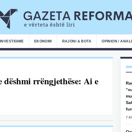
INVESTIGIME
EKONOMI
RAJONI & BOTA
OPINION / ANAL
 dëshmi rrëngjethëse: Ai e
Ra
“s
mu
Sal
fur
7 A
Qe