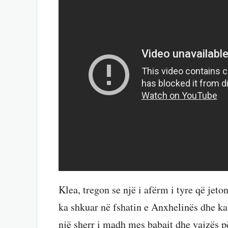
Klea, tregon se një i afërm i tyre që jeto
ka shkuar në fshatin e Anxhelinës dhe ka
një sherr i madh mes babait dhe vajzës pë