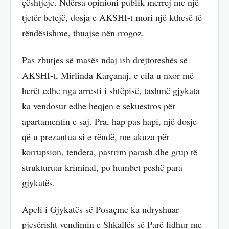
çështjeje. Ndërsa opinioni publik merrej me një
tjetër betejë, dosja e AKSHI-t mori një kthesë të
rëndësishme, thuajse nën rrogoz.
Pas zbutjes së masës ndaj ish drejtoreshës së
AKSHI-t, Mirlinda Karçanaj, e cila u nxor më
herët edhe nga arresti i shtëpisë, tashmë gjykata
ka vendosur edhe heqjen e sekuestros për
apartamentin e saj. Pra, hap pas hapi, një dosje
që u prezantua si e rëndë, me akuza për
korrupsion, tendera, pastrim parash dhe grup të
strukturuar kriminal, po humbet peshë para
gjykatës.
Apeli i Gjykatës së Posaçme ka ndryshuar
pjesërisht vendimin e Shkallës së Parë lidhur me