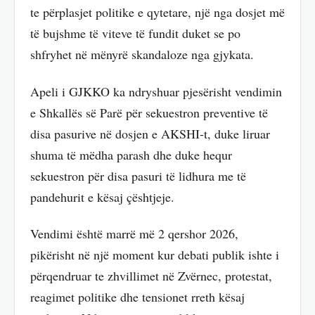
te përplasjet politike e qytetare, një nga dosjet më
të bujshme të viteve të fundit duket se po
shfryhet në mënyrë skandaloze nga gjykata.
Apeli i GJKKO ka ndryshuar pjesërisht vendimin
e Shkallës së Parë për sekuestron preventive të
disa pasurive në dosjen e AKSHI-t, duke liruar
shuma të mëdha parash dhe duke hequr
sekuestron për disa pasuri të lidhura me të
pandehurit e kësaj çështjeje.
Vendimi është marrë më 2 qershor 2026,
pikërisht në një moment kur debati publik ishte i
përqendruar te zhvillimet në Zvërnec, protestat,
reagimet politike dhe tensionet rreth kësaj