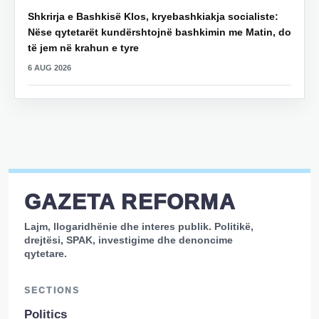
Shkrirja e Bashkisë Klos, kryebashkiakja socialiste:
Nëse qytetarët kundërshtojnë bashkimin me Matin, do
të jem në krahun e tyre
6 AUG 2026
GAZETA REFORMA
Lajm, llogaridhënie dhe interes publik. Politikë,
drejtësi, SPAK, investigime dhe denoncime
qytetare.
SECTIONS
Politics