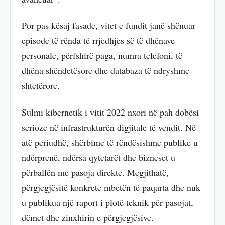
Por pas kësaj fasade, vitet e fundit janë shënuar
episode të rënda të rrjedhjes së të dhënave
personale, përfshirë paga, numra telefoni, të
dhëna shëndetësore dhe databaza të ndryshme
shtetërore.
Sulmi kibernetik i vitit 2022 nxori në pah dobësi
serioze në infrastrukturën digjitale të vendit. Në
atë periudhë, shërbime të rëndësishme publike u
ndërprenë, ndërsa qytetarët dhe bizneset u
përballën me pasoja direkte. Megjithatë,
përgjegjësitë konkrete mbetën të paqarta dhe nuk
u publikua një raport i plotë teknik për pasojat,
dëmet dhe zinxhirin e përgjegjësive.