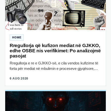
HOME
Rregullorja që kufizon mediat në GJKKO,
edhe OSBE nis verifikimet: Po analizojmë
pasojat
Rregullorja e re e GJKKO-së, e cila vendos kufizime të
forta për mediat në mbulimin e proceseve gjyqësore,…
6 AUG 2026