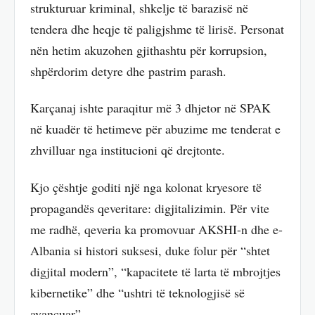
strukturuar kriminal, shkelje të barazisë në
tendera dhe heqje të paligjshme të lirisë. Personat
nën hetim akuzohen gjithashtu për korrupsion,
shpërdorim detyre dhe pastrim parash.
Karçanaj ishte paraqitur më 3 dhjetor në SPAK
në kuadër të hetimeve për abuzime me tenderat e
zhvilluar nga institucioni që drejtonte.
Kjo çështje goditi një nga kolonat kryesore të
propagandës qeveritare: digjitalizimin. Për vite
me radhë, qeveria ka promovuar AKSHI-n dhe e-
Albania si histori suksesi, duke folur për “shtet
digjital modern”, “kapacitete të larta të mbrojtjes
kibernetike” dhe “ushtri të teknologjisë së
avancuar”.