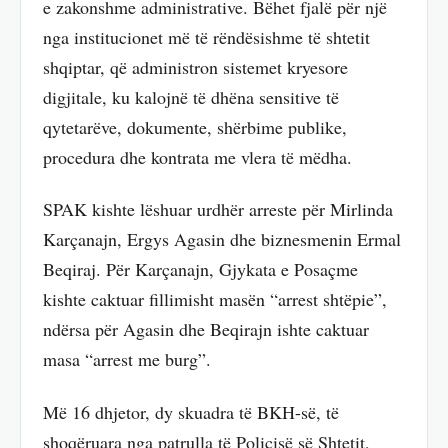
e zakonshme administrative. Bëhet fjalë për një
nga institucionet më të rëndësishme të shtetit
shqiptar, që administron sistemet kryesore
digjitale, ku kalojnë të dhëna sensitive të
qytetarëve, dokumente, shërbime publike,
procedura dhe kontrata me vlera të mëdha.
SPAK kishte lëshuar urdhër arreste për Mirlinda
Karçanajn, Ergys Agasin dhe biznesmenin Ermal
Beqiraj. Për Karçanajn, Gjykata e Posaçme
kishte caktuar fillimisht masën “arrest shtëpie”,
ndërsa për Agasin dhe Beqirajn ishte caktuar
masa “arrest me burg”.
Më 16 dhjetor, dy skuadra të BKH-së, të
shoqëruara nga patrulla të Policisë së Shtetit,