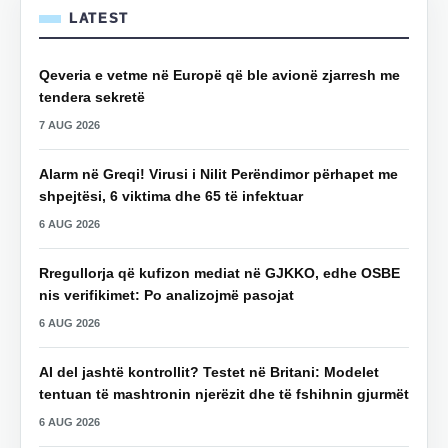
LATEST
Qeveria e vetme në Europë që ble avionë zjarresh me
tendera sekretë
7 AUG 2026
Alarm në Greqi! Virusi i Nilit Perëndimor përhapet me
shpejtësi, 6 viktima dhe 65 të infektuar
6 AUG 2026
Rregullorja që kufizon mediat në GJKKO, edhe OSBE
nis verifikimet: Po analizojmë pasojat
6 AUG 2026
AI del jashtë kontrollit? Testet në Britani: Modelet
tentuan të mashtronin njerëzit dhe të fshihnin gjurmët
6 AUG 2026