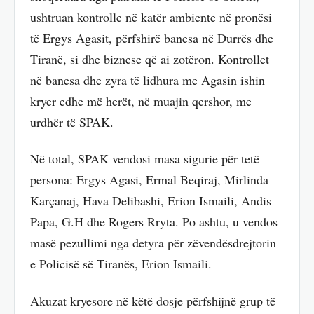
ushtruan kontrolle në katër ambiente në pronësi
të Ergys Agasit, përfshirë banesa në Durrës dhe
Tiranë, si dhe biznese që ai zotëron. Kontrollet
në banesa dhe zyra të lidhura me Agasin ishin
kryer edhe më herët, në muajin qershor, me
urdhër të SPAK.
Në total, SPAK vendosi masa sigurie për tetë
persona: Ergys Agasi, Ermal Beqiraj, Mirlinda
Karçanaj, Hava Delibashi, Erion Ismaili, Andis
Papa, G.H dhe Rogers Rryta. Po ashtu, u vendos
masë pezullimi nga detyra për zëvendësdrejtorin
e Policisë së Tiranës, Erion Ismaili.
Akuzat kryesore në këtë dosje përfshijnë grup të