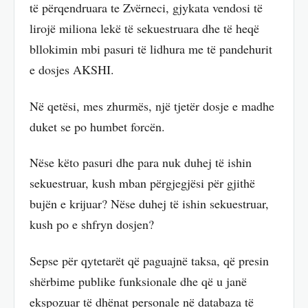
të përqendruara te Zvërneci, gjykata vendosi të
lirojë miliona lekë të sekuestruara dhe të heqë
bllokimin mbi pasuri të lidhura me të pandehurit
e dosjes AKSHI.
Në qetësi, mes zhurmës, një tjetër dosje e madhe
duket se po humbet forcën.
Nëse këto pasuri dhe para nuk duhej të ishin
sekuestruar, kush mban përgjegjësi për gjithë
bujën e krijuar? Nëse duhej të ishin sekuestruar,
kush po e shfryn dosjen?
Sepse për qytetarët që paguajnë taksa, që presin
shërbime publike funksionale dhe që u janë
ekspozuar të dhënat personale në databaza të