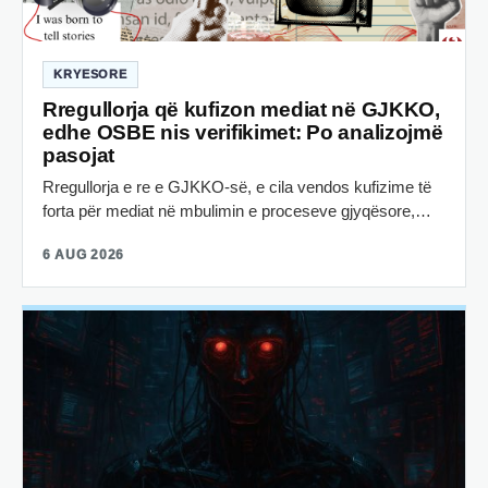
KRYESORE
Rregullorja që kufizon mediat në GJKKO,
edhe OSBE nis verifikimet: Po analizojmë
pasojat
Rregullorja e re e GJKKO-së, e cila vendos kufizime të
forta për mediat në mbulimin e proceseve gjyqësore,…
6 AUG 2026