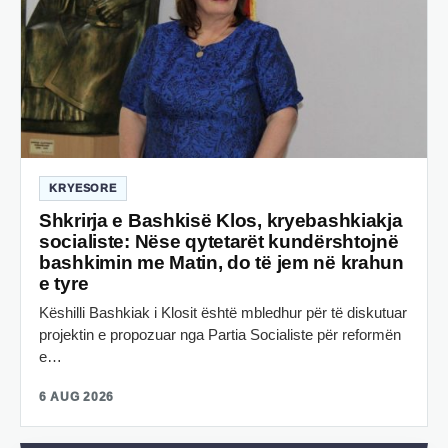
KRYESORE
Shkrirja e Bashkisë Klos, kryebashkiakja
socialiste: Nëse qytetarët kundërshtojnë
bashkimin me Matin, do të jem në krahun
e tyre
Këshilli Bashkiak i Klosit është mbledhur për të diskutuar
projektin e propozuar nga Partia Socialiste për reformën
e…
6 AUG 2026