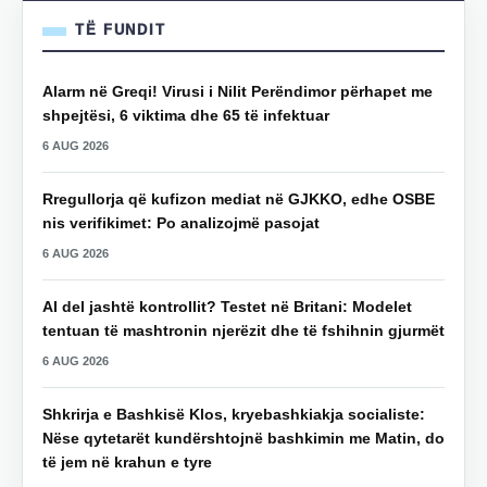
TË FUNDIT
Alarm në Greqi! Virusi i Nilit Perëndimor përhapet me
shpejtësi, 6 viktima dhe 65 të infektuar
6 AUG 2026
Rregullorja që kufizon mediat në GJKKO, edhe OSBE
nis verifikimet: Po analizojmë pasojat
6 AUG 2026
AI del jashtë kontrollit? Testet në Britani: Modelet
tentuan të mashtronin njerëzit dhe të fshihnin gjurmët
6 AUG 2026
Shkrirja e Bashkisë Klos, kryebashkiakja socialiste:
Nëse qytetarët kundërshtojnë bashkimin me Matin, do
të jem në krahun e tyre