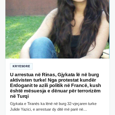
KRYESORE
U arrestua në Rinas, Gjykata lë në burg
aktivisten turke! Nga protestat kundër
Erdoganit te azili politik në Francë, kush
është mësuesja e dënuar për terrorizëm
në Turqi
Gjykata e Tiranës ka lënë në burg 32-vjeçaren turke
Julide Yazici, e arrestuar dy ditë më parë në…