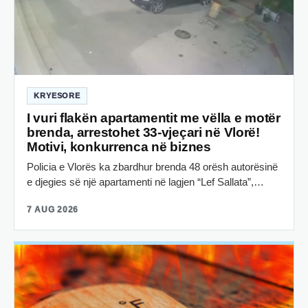
KRYESORE
I vuri flakën apartamentit me vëlla e motër
brenda, arrestohet 33-vjeçari në Vlorë!
Motivi, konkurrenca në biznes
Policia e Vlorës ka zbardhur brenda 48 orësh autorësinë
e djegies së një apartamenti në lagjen “Lef Sallata”,…
7 AUG 2026