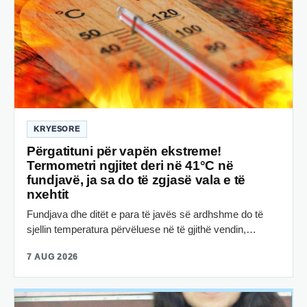
KRYESORE
Përgatituni për vapën ekstreme!
Termometri ngjitet deri në 41°C në
fundjavë, ja sa do të zgjasë vala e të
nxehtit
Fundjava dhe ditët e para të javës së ardhshme do të
sjellin temperatura përvëluese në të gjithë vendin,…
7 AUG 2026