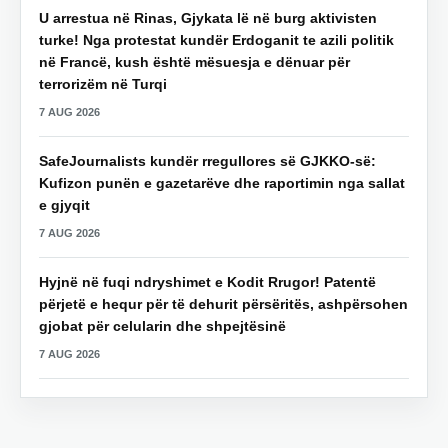
U arrestua në Rinas, Gjykata lë në burg aktivisten
turke! Nga protestat kundër Erdoganit te azili politik
në Francë, kush është mësuesja e dënuar për
terrorizëm në Turqi
7 AUG 2026
SafeJournalists kundër rregullores së GJKKO-së:
Kufizon punën e gazetarëve dhe raportimin nga sallat
e gjyqit
7 AUG 2026
Hyjnë në fuqi ndryshimet e Kodit Rrugor! Patentë
përjetë e hequr për të dehurit përsëritës, ashpërsohen
gjobat për celularin dhe shpejtësinë
7 AUG 2026