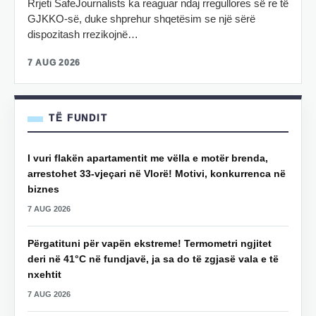
Rrjeti SafeJournalists ka reaguar ndaj rregullores së re të
GJKKO-së, duke shprehur shqetësim se një sërë
dispozitash rrezikojnë…
7 AUG 2026
TË FUNDIT
I vuri flakën apartamentit me vëlla e motër brenda,
arrestohet 33-vjeçari në Vlorë! Motivi, konkurrenca në
biznes
7 AUG 2026
Përgatituni për vapën ekstreme! Termometri ngjitet
deri në 41°C në fundjavë, ja sa do të zgjasë vala e të
nxehtit
7 AUG 2026