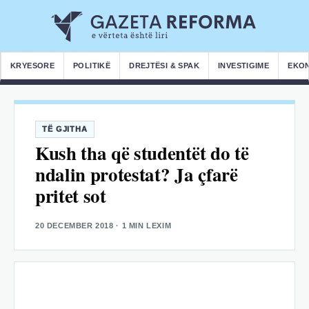
KRYESORE
POLITIKË
DREJTËSI & SPAK
INVESTIGIME
EKO
TË GJITHA
Kush tha që studentët do të
ndalin protestat? Ja çfarë
pritet sot
20 DECEMBER 2018
· 1 MIN LEXIM