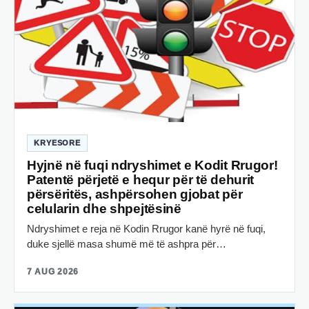
KRYESORE
Hyjnë në fuqi ndryshimet e Kodit Rrugor!
Patentë përjetë e hequr për të dehurit
përsëritës, ashpërsohen gjobat për
celularin dhe shpejtësinë
Ndryshimet e reja në Kodin Rrugor kanë hyrë në fuqi,
duke sjellë masa shumë më të ashpra për…
7 AUG 2026