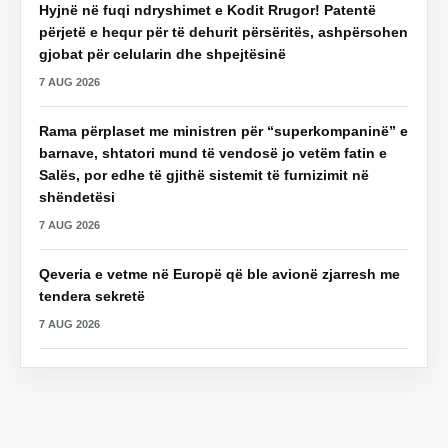
Hyjnë në fuqi ndryshimet e Kodit Rrugor! Patentë
përjetë e hequr për të dehurit përsëritës, ashpërsohen
gjobat për celularin dhe shpejtësinë
7 AUG 2026
Rama përplaset me ministren për “superkompaninë” e
barnave, shtatori mund të vendosë jo vetëm fatin e
Salës, por edhe të gjithë sistemit të furnizimit në
shëndetësi
7 AUG 2026
Qeveria e vetme në Europë që ble avionë zjarresh me
tendera sekretë
7 AUG 2026