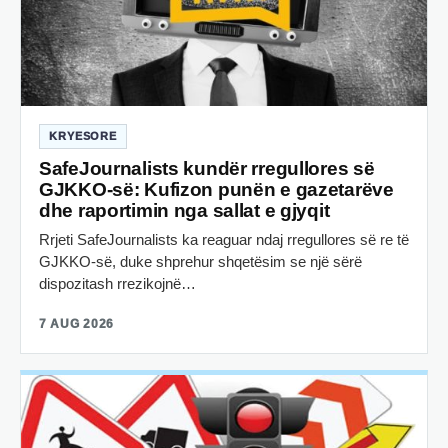
KRYESORE
SafeJournalists kundër rregullores së
GJKKO-së: Kufizon punën e gazetarëve
dhe raportimin nga sallat e gjyqit
Rrjeti SafeJournalists ka reaguar ndaj rregullores së re të
GJKKO-së, duke shprehur shqetësim se një sërë
dispozitash rrezikojnë…
7 AUG 2026