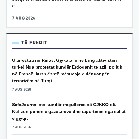
e…
7 AUG 2026
TË FUNDIT
U arrestua në Rinas, Gjykata lë në burg aktivisten
turke! Nga protestat kundër Erdoganit te azili politik
në Francë, kush është mësuesja e dënuar për
terrorizëm në Turqi
7 AUG 2026
SafeJournalists kundër rregullores së GJKKO-së:
Kufizon punën e gazetarëve dhe raportimin nga sallat
e gjyqit
7 AUG 2026