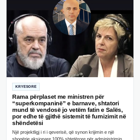
KRYESORE
Rama përplaset me ministren për
“superkompaninë” e barnave, shtatori
mund të vendosë jo vetëm fatin e Salës,
por edhe të gjithë sistemit të furnizimit në
shëndetësi
Një projektligj i ri i qeverisë, që synon krijimin e një
shoqërie aksionare 100% shtetërore për administrimin