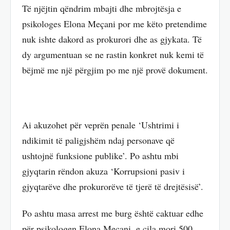
Të njëjtin qëndrim mbajti dhe mbrojtësja e
psikologes Elona Meçani por me këto pretendime
nuk ishte dakord as prokurori dhe as gjykata. Të
dy argumentuan se ne rastin konkret nuk kemi të
bëjmë me një përgjim po me një provë dokument.
Ai akuzohet për veprën penale ‘Ushtrimi i
ndikimit të paligjshëm ndaj personave që
ushtojnë funksione publike’. Po ashtu mbi
gjyqtarin rëndon akuza ‘Korrupsioni pasiv i
gjyqtarëve dhe prokurorëve të tjerë të drejtësisë’.
Po ashtu masa arrest me burg është caktuar edhe
për psikologen Elona Meçani, e cila mori 500