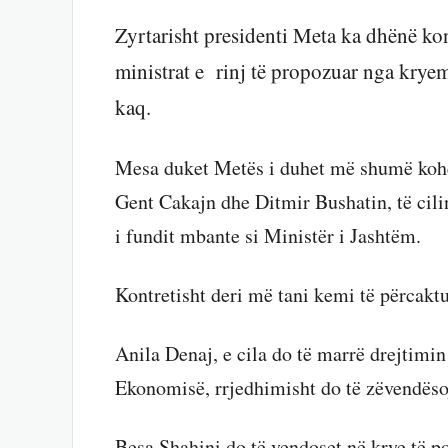
Zyrtarisht presidenti Meta ka dhënë kon
ministrat e rinj të propozuar nga kry
kaq.
Mesa duket Metës i duhet më shumë kohë 
Gent Cakajn dhe Ditmir Bushatin, të cili
i fundit mbante si Ministër i Jashtëm.
Kontretisht deri më tani kemi të përcakt
Anila Denaj, e cila do të marrë drejtimin
Ekonomisë, rrjedhimisht do të zëvendës
Besa Shahini do të vendoset në krye të po