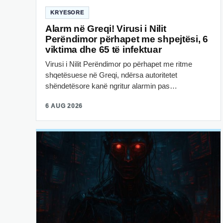
KRYESORE
Alarm në Greqi! Virusi i Nilit
Perëndimor përhapet me shpejtësi, 6
viktima dhe 65 të infektuar
Virusi i Nilit Perëndimor po përhapet me ritme
shqetësuese në Greqi, ndërsa autoritetet
shëndetësore kanë ngritur alarmin pas…
6 AUG 2026