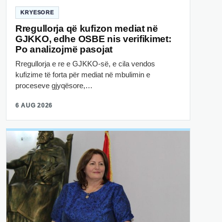
KRYESORE
Rregullorja që kufizon mediat në
GJKKO, edhe OSBE nis verifikimet:
Po analizojmë pasojat
Rregullorja e re e GJKKO-së, e cila vendos
kufizime të forta për mediat në mbulimin e
proceseve gjyqësore,…
6 AUG 2026