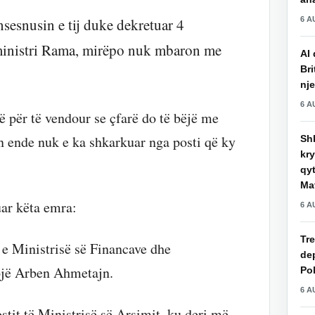
6 A
sesnusin e tij duke dekretuar 4
eministri Rama, mirëpo nuk mbaron me
AI 
Bri
nje
6 A
për të vendour se çfarë do të bëjë me
n ende nuk e ka shkarkuar nga posti që ky
Shk
kry
qy
Mat
uar këta emra:
6 A
Tre
 e Ministrisë së Financave dhe
de
ojë Arben Ahmetajn.
Pol
6 A
stit të Ministrisë së Arsimit, ku deri më