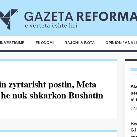
INVESTIGIME
EKONOMI
RAJONI & BOTA
OPINION / ANAL
in zyrtarisht postin, Meta
Ala
dhe nuk shkarkon Bushatin
për
të 
6 A
Rre
GJ
an