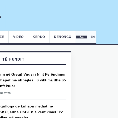
IZË
VIDEO
KËRKO
DENONCO
AL
EN
TË FUNDIT
rm në Greqi! Virusi i Nilit Perëndimor
hapet me shpejtësi, 6 viktima dhe 65
infektuar
UG 2026
gullorja që kufizon mediat në
KKO, edhe OSBE nis verifikimet: Po
alizojmë pasojat