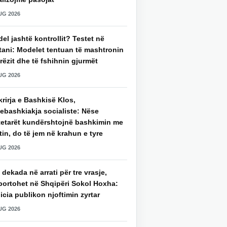
UG 2026
del jashtë kontrollit? Testet në
tani: Modelet tentuan të mashtronin
rëzit dhe të fshihnin gjurmët
UG 2026
rirja e Bashkisë Klos,
ebashkiakja socialiste: Nëse
tetarët kundërshtojnë bashkimin me
in, do të jem në krahun e tyre
UG 2026
 dekada në arrati për tre vrasje,
portohet në Shqipëri Sokol Hoxha:
icia publikon njoftimin zyrtar
UG 2026