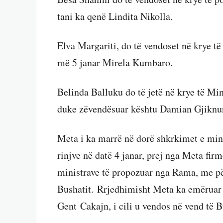
tani ka qenë Lindita Nikolla.
Elva Margariti, do të vendoset në krye të
më 5 janar Mirela Kumbaro.
Belinda Balluku do të jetë në krye të Min
duke zëvendësuar kështu Damian Gjiknur
Meta i ka marrë në dorë shkrkimet e minis
rinjve në datë 4 janar, prej nga Meta firm
ministrave të propozuar nga Rama, me pë
Bushatit. Rrjedhimisht Meta ka emëruar v
Gent Cakajn, i cili u vendos në vend të B