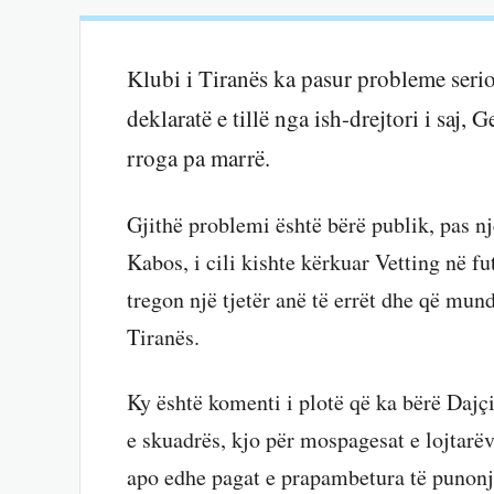
Klubi i Tiranës ka pasur probleme serio
deklaratë e tillë nga ish-drejtori i saj, G
rroga pa marrë.
Gjithë problemi është bërë publik, pas nj
Kabos, i cili kishte kërkuar Vetting në fu
tregon një tjetër anë të errët dhe që mun
Tiranës.
Ky është komenti i plotë që ka bërë Dajç
e skuadrës, kjo për mospagesat e lojtarëv
apo edhe pagat e prapambetura të punonj