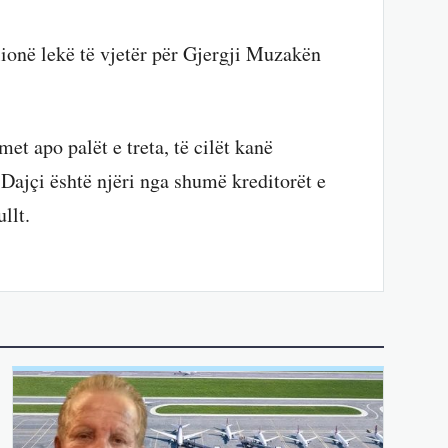
lionë lekë të vjetër për Gjergji Muzakën
et apo palët e treta, të cilët kanë
 Dajçi është njëri nga shumë kreditorët e
llt.