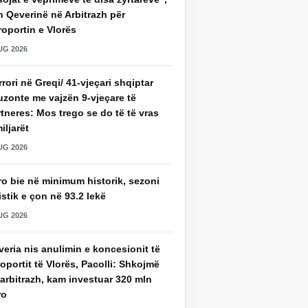
 Qeverinë në Arbitrazh për
oportin e Vlorës
UG 2026
rori në Greqi/ 41-vjeçari shqiptar
uzonte me vajzën 9-vjeçare të
tneres: Mos trego se do të të vras
iljarët
UG 2026
ro bie në minimum historik, sezoni
istik e çon në 93.2 lekë
UG 2026
eria nis anulimin e koncesionit të
oportit të Vlorës, Pacolli: Shkojmë
arbitrazh, kam investuar 320 mln
ro