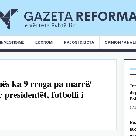
INVESTIGIME
EKONOMI
RAJONI & BOTA
OPINION / ANAL
anës ka 9 rroga pa marrë/
Tre
 presidentët, futbolli i
de
Pol
6 A
Rea
ta
pas