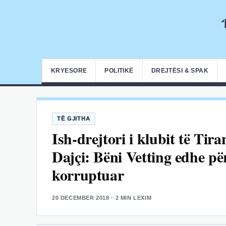
KRYESORE
POLITIKË
DREJTËSI & SPAK
TË GJITHA
Ish-drejtori i klubit të Tir
Dajçi: Bëni Vetting edhe për
korruptuar
20 DECEMBER 2018
· 2 MIN LEXIM