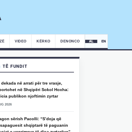
IZË
VIDEO
KËRKO
DENONCO
AL
EN
TË FUNDIT
 dekada në arrati për tre vrasje,
portohet në Shqipëri Sokol Hoxha:
icia publikon njoftimin zyrtar
UG 2026
gon sërish Pacolli: “S’doja që
ksapaguesit shqiptarë të paguanin
ojat e veprimeve të disa zyrtarëve”,