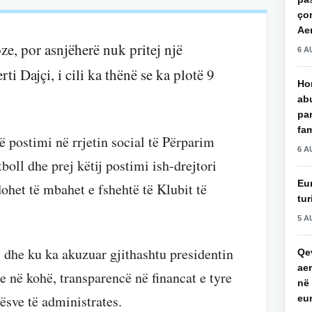
çon
Aer
ze, por asnjëherë nuk pritej një
6 A
erti Dajçi, i cili ka thënë se ka plotë 9
Hor
ab
par
fam
ë postimi në rrjetin social të Përparim
6 A
tboll dhe prej këtij postimi ish-drejtori
Eu
dohet të mbahet e fshehtë të Klubit të
tur
5 A
i dhe ku ka akuzuar gjithashtu presidentin
Qev
aer
e në kohë, transparencë në financat e tyre
në 
ësve të administrates.
eu