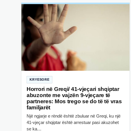
KRYESORE
Horrori në Greqi/ 41-vjeçari shqiptar
abuzonte me vajzën 9-vjeçare të
partneres: Mos trego se do të të vras
familjarët
Një ngjarje e rëndë është zbuluar në Greqi, ku një
41-vjeçar shqiptar është arrestuar pasi akuzohet
se ka…