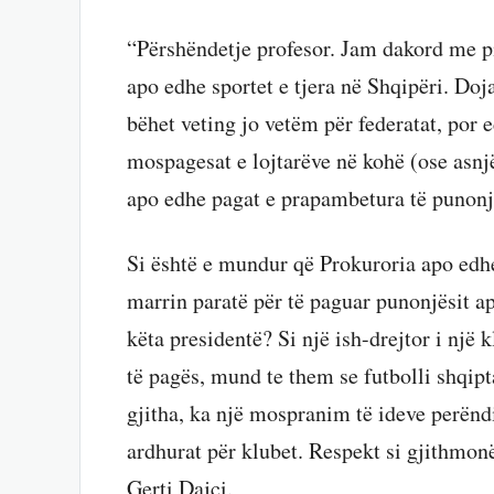
“Përshëndetje profesor. Jam dakord me pik
apo edhe sportet e tjera në Shqipëri. Doja
bëhet veting jo vetëm për federatat, por 
mospagesat e lojtarëve në kohë (ose asnjë
apo edhe pagat e prapambetura të punonj
Si është e mundur që Prokuroria apo edh
marrin paratë për të paguar punonjësit ap
këta presidentë? Si një ish-drejtor i n
të pagës, mund te them se futbolli shqipt
gjitha, ka një mospranim të ideve perëndim
ardhurat për klubet. Respekt si gjithmonë
Gerti Dajçi.