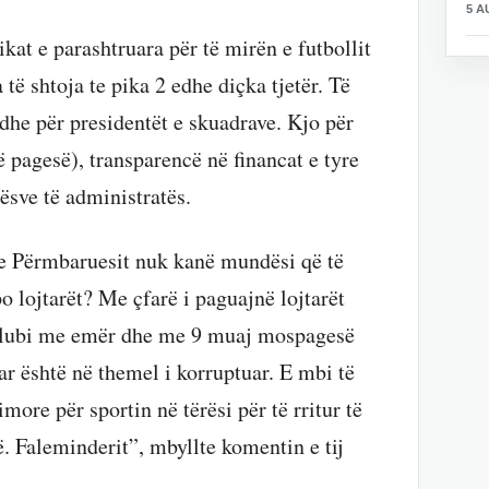
5 A
at e parashtruara për të mirën e futbollit
 të shtoja te pika 2 edhe diçka tjetër. Të
edhe për presidentët e skuadrave. Kjo për
 pagesë), transparencë në financat e tyre
ësve të administratës.
e Përmbaruesit nuk kanë mundësi që të
o lojtarët? Me çfarë i paguajnë lojtarët
jë klubi me emër dhe me 9 muaj mospagesë
ar është në themel i korruptuar. E mbi të
ore për sportin në tërësi për të rritur të
. Faleminderit”, mbyllte komentin e tij