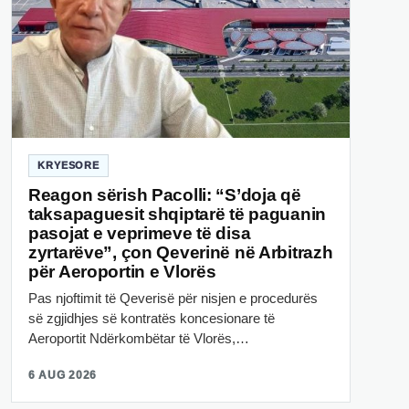
KRYESORE
Reagon sërish Pacolli: “S’doja që
taksapaguesit shqiptarë të paguanin
pasojat e veprimeve të disa
zyrtarëve”, çon Qeverinë në Arbitrazh
për Aeroportin e Vlorës
Pas njoftimit të Qeverisë për nisjen e procedurës
së zgjidhjes së kontratës koncesionare të
Aeroportit Ndërkombëtar të Vlorës,…
6 AUG 2026