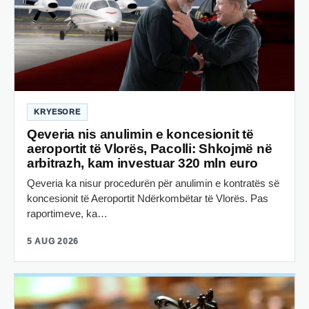
KRYESORE
Qeveria nis anulimin e koncesionit të
aeroportit të Vlorës, Pacolli: Shkojmë në
arbitrazh, kam investuar 320 mln euro
Qeveria ka nisur procedurën për anulimin e kontratës së
koncesionit të Aeroportit Ndërkombëtar të Vlorës. Pas
raportimeve, ka…
5 AUG 2026