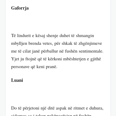
Gaforrja
Të lindurit e kësaj shenje duhet të shmangin
mbylljen brenda vetes, për shkak të zhgënjimeve
me të cilat janë përballur në fushën sentimentale.
Yjet ju ftojnë që të kërkoni mbështetjen e gjithë
personave që keni pranë.
Luani
Do të përjetoni një ditë aspak në ritmet e duhura,
sidomos sa i takon pakënaqësive në fushën