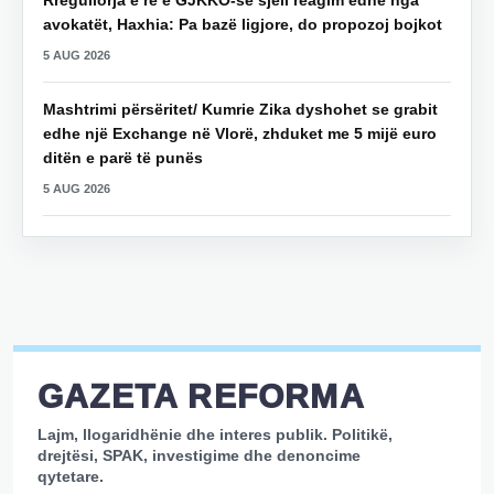
Rregullorja e re e GJKKO-së sjell reagim edhe nga
avokatët, Haxhia: Pa bazë ligjore, do propozoj bojkot
5 AUG 2026
Mashtrimi përsëritet/ Kumrie Zika dyshohet se grabit
edhe një Exchange në Vlorë, zhduket me 5 mijë euro
ditën e parë të punës
5 AUG 2026
GAZETA REFORMA
Lajm, llogaridhënie dhe interes publik. Politikë,
drejtësi, SPAK, investigime dhe denoncime
qytetare.