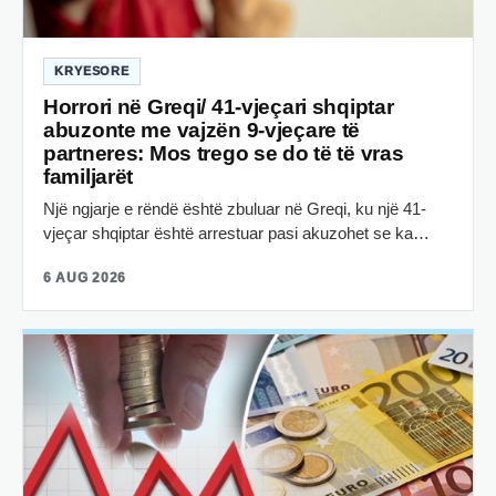
KRYESORE
Horrori në Greqi/ 41-vjeçari shqiptar
abuzonte me vajzën 9-vjeçare të
partneres: Mos trego se do të të vras
familjarët
Një ngjarje e rëndë është zbuluar në Greqi, ku një 41-
vjeçar shqiptar është arrestuar pasi akuzohet se ka…
6 AUG 2026