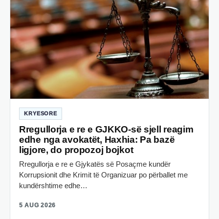
KRYESORE
Rregullorja e re e GJKKO-së sjell reagim
edhe nga avokatët, Haxhia: Pa bazë
ligjore, do propozoj bojkot
Rregullorja e re e Gjykatës së Posaçme kundër
Korrupsionit dhe Krimit të Organizuar po përballet me
kundërshtime edhe…
5 AUG 2026