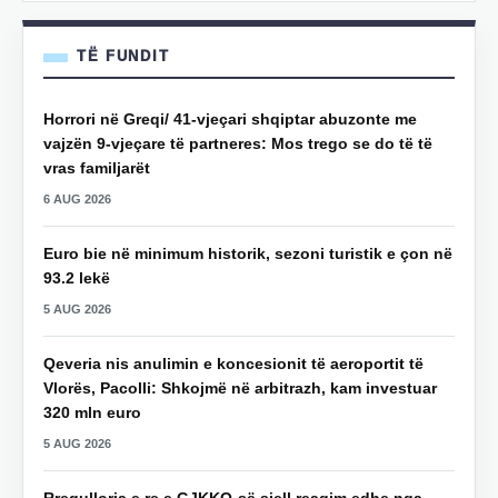
TË FUNDIT
Horrori në Greqi/ 41-vjeçari shqiptar abuzonte me
vajzën 9-vjeçare të partneres: Mos trego se do të të
vras familjarët
6 AUG 2026
Euro bie në minimum historik, sezoni turistik e çon në
93.2 lekë
5 AUG 2026
Qeveria nis anulimin e koncesionit të aeroportit të
Vlorës, Pacolli: Shkojmë në arbitrazh, kam investuar
320 mln euro
5 AUG 2026