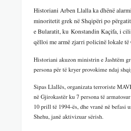
Historiani Arben Llalla ka dhënë alarmi
minoritetit grek në Shqipëri po përgati
e Bularatit, ku Konstandin Kaçifa, i ci
qëlloi me armë zjarri policinë lokale të
Historiani akuzon ministrin e Jashtëm grek
persona për të kryer provokime ndaj shqi
Sipas Llallës, organizata terroriste MAV
në Gjirokastër ku 7 persona të armatosur 
10 prill të 1994-ës, dhe vranë në befasi 
Shehu, janë aktivizuar sërish.