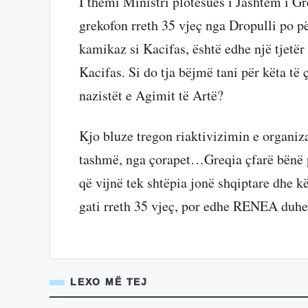
I themi Ministri plotësues i Jashtëm i Gre
grekofon rreth 35 vjeç nga Dropulli po për
kamikaz si Kacifas, është edhe një tjetër
Kacifas. Si do tja bëjmë tani për këta t
nazistët e Agimit të Artë?
Kjo bluze tregon riaktivizimin e organiz
tashmë, nga çorapet…Greqia çfarë bënë p
që vijnë tek shtëpia jonë shqiptare dhe k
gati rreth 35 vjeç, por edhe RENEA duhe
LEXO MË TEJ