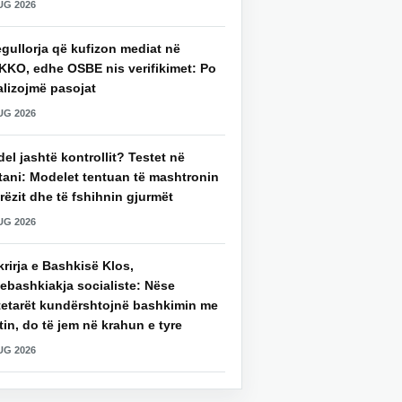
UG 2026
gullorja që kufizon mediat në
KKO, edhe OSBE nis verifikimet: Po
alizojmë pasojat
UG 2026
del jashtë kontrollit? Testet në
tani: Modelet tentuan të mashtronin
rëzit dhe të fshihnin gjurmët
UG 2026
rirja e Bashkisë Klos,
ebashkiakja socialiste: Nëse
tetarët kundërshtojnë bashkimin me
in, do të jem në krahun e tyre
UG 2026