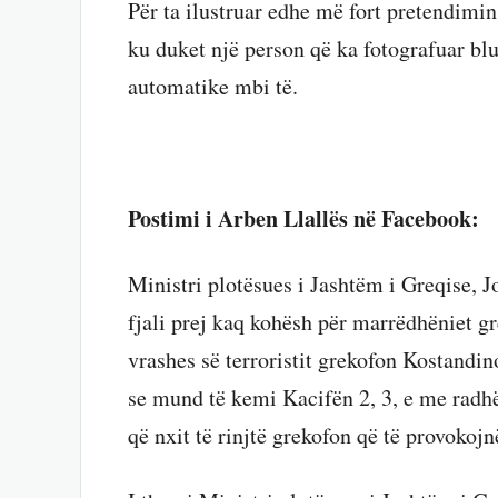
Për ta ilustruar edhe më fort pretendimin 
ku duket një person që ka fotografuar 
automatike mbi të.
Postimi i Arben Llallës në Facebook:
Ministri plotësues i Jashtëm i Greqise, J
fjali prej kaq kohësh për marrëdhëniet gr
vrashes së terroristit grekofon Kostandi
se mund të kemi Kacifën 2, 3, e me radhë
që nxit të rinjtë grekofon që të provokoj