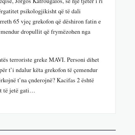
qise, Jorgos Katrougalos, se një tjetër i ri
gatitet psikologjikisht që të dali
 rreth 65 vjeç grekofon që dëshiron fatin e
ë çmendur dropullit që frymëzohen nga
atës terroriste greke MAVI. Personi dihet
ër t’i ndalur këta grekofon të çemendur
ërkojnë t’na çnderojnë? Kacifas 2 është
t të jetë gati…