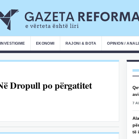
INVESTIGIME
EKONOMI
RAJONI & BOTA
OPINION / ANAL
Në Dropull po përgatitet
Qe
avi
7 A
Ala
për
të 