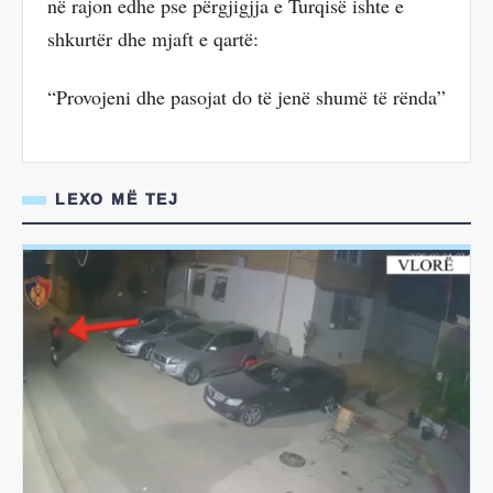
në rajon edhe pse përgjigjja e Turqisë ishte e
shkurtër dhe mjaft e qartë:
“Provojeni dhe pasojat do të jenë shumë të rënda”
LEXO MË TEJ