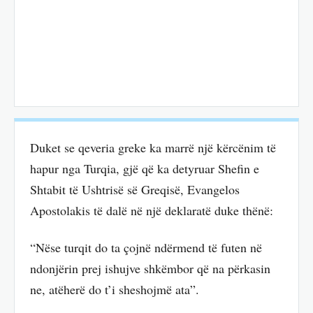
Duket se qeveria greke ka marrë një kërcënim të
hapur nga Turqia, gjë që ka detyruar Shefin e
Shtabit të Ushtrisë së Greqisë, Evangelos
Apostolakis të dalë në një deklaratë duke thënë:
“Nëse turqit do ta çojnë ndërmend të futen në
ndonjërin prej ishujve shkëmbor që na përkasin
ne, atëherë do t’i sheshojmë ata”.