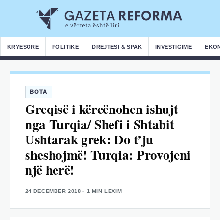
KRYESORE
POLITIKË
DREJTËSI & SPAK
INVESTIGIME
EKO
BOTA
Greqisë i kërcënohen ishujt
nga Turqia/ Shefi i Shtabit
Ushtarak grek: Do t’ju
sheshojmë! Turqia: Provojeni
një herë!
24 DECEMBER 2018
· 1 MIN LEXIM