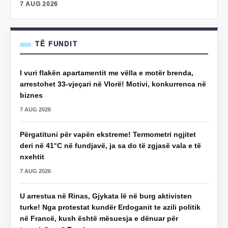
7 AUG 2026
TË FUNDIT
I vuri flakën apartamentit me vëlla e motër brenda,
arrestohet 33-vjeçari në Vlorë! Motivi, konkurrenca në
biznes
7 AUG 2026
Përgatituni për vapën ekstreme! Termometri ngjitet
deri në 41°C në fundjavë, ja sa do të zgjasë vala e të
nxehtit
7 AUG 2026
U arrestua në Rinas, Gjykata lë në burg aktivisten
turke! Nga protestat kundër Erdoganit te azili politik
në Francë, kush është mësuesja e dënuar për