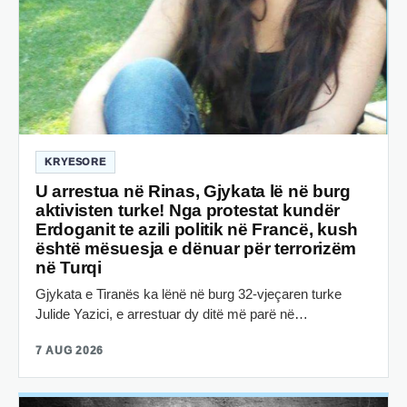
KRYESORE
U arrestua në Rinas, Gjykata lë në burg
aktivisten turke! Nga protestat kundër
Erdoganit te azili politik në Francë, kush
është mësuesja e dënuar për terrorizëm
në Turqi
Gjykata e Tiranës ka lënë në burg 32-vjeçaren turke
Julide Yazici, e arrestuar dy ditë më parë në…
7 AUG 2026