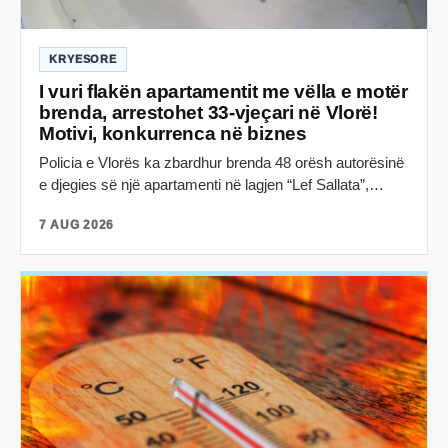
KRYESORE
I vuri flakën apartamentit me vëlla e motër
brenda, arrestohet 33-vjeçari në Vlorë!
Motivi, konkurrenca në biznes
Policia e Vlorës ka zbardhur brenda 48 orësh autorësinë
e djegies së një apartamenti në lagjen “Lef Sallata”,…
7 AUG 2026