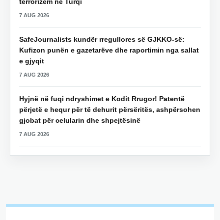
terrorizëm në Turqi
7 AUG 2026
SafeJournalists kundër rregullores së GJKKO-së:
Kufizon punën e gazetarëve dhe raportimin nga sallat
e gjyqit
7 AUG 2026
Hyjnë në fuqi ndryshimet e Kodit Rrugor! Patentë
përjetë e hequr për të dehurit përsëritës, ashpërsohen
gjobat për celularin dhe shpejtësinë
7 AUG 2026