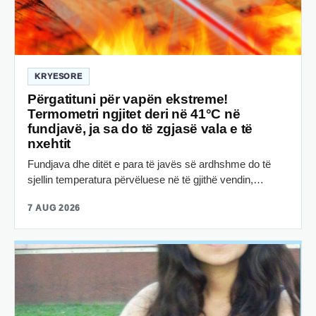
KRYESORE
Përgatituni për vapën ekstreme!
Termometri ngjitet deri në 41°C në
fundjavë, ja sa do të zgjasë vala e të
nxehtit
Fundjava dhe ditët e para të javës së ardhshme do të
sjellin temperatura përvëluese në të gjithë vendin,…
7 AUG 2026