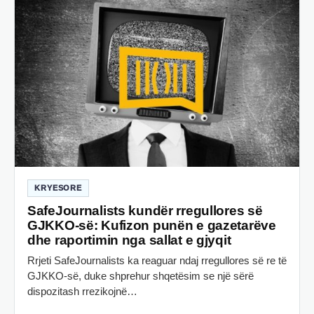
KRYESORE
SafeJournalists kundër rregullores së
GJKKO-së: Kufizon punën e gazetarëve
dhe raportimin nga sallat e gjyqit
Rrjeti SafeJournalists ka reaguar ndaj rregullores së re të
GJKKO-së, duke shprehur shqetësim se një sërë
dispozitash rrezikojnë…