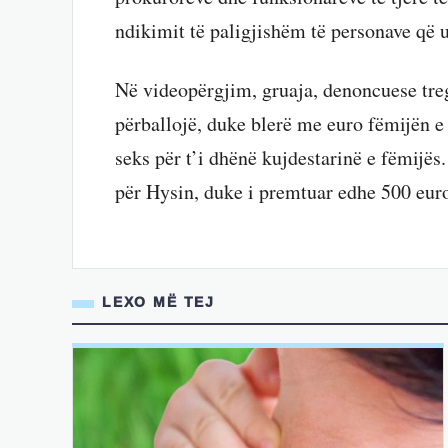
ndikimit të paligjishëm të personave që 
Në videopërgjim, gruaja, denoncuese treg
përballojë, duke blerë me euro fëmijën e 
seks për t’i dhënë kujdestarinë e fëmijës
për Hysin, duke i premtuar edhe 500 euro 
LEXO MË TEJ