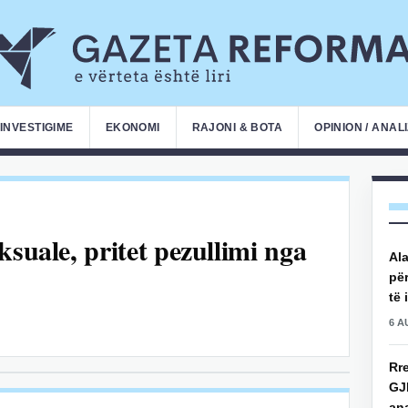
INVESTIGIME
EKONOMI
RAJONI & BOTA
OPINION / ANAL
ksuale, pritet pezullimi nga
Ala
për
të 
6 A
Rre
GJ
an