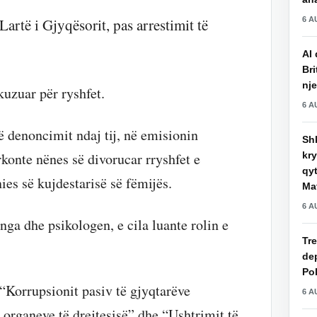
6 A
Lartë i Gjyqësorit, pas arrestimit të
AI 
Bri
nje
kuzuar për ryshfet.
6 A
ë denoncimit ndaj tij, në emisionin
Shk
kry
rkonte nënes së divorucar rryshfet e
qy
es së kujdestarisë së fëmijës.
Mat
6 A
nga dhe psikologen, e cila luante rolin e
Tre
de
Pol
 “Korrupsionit pasiv të gjyqtarëve
6 A
 organeve të drejtesisë” dhe “Ushtrimit të