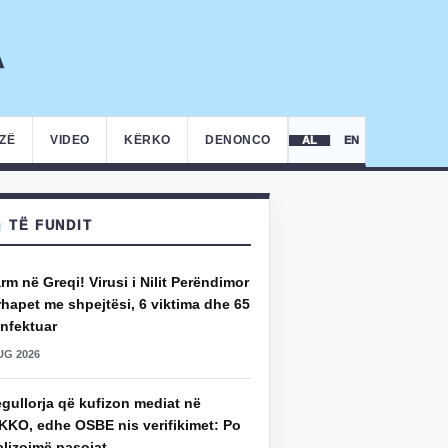
IZË
VIDEO
KËRKO
DENONCO
AL
EN
TË FUNDIT
rm në Greqi! Virusi i Nilit Perëndimor
hapet me shpejtësi, 6 viktima dhe 65
infektuar
UG 2026
gullorja që kufizon mediat në
KKO, edhe OSBE nis verifikimet: Po
alizojmë pasojat