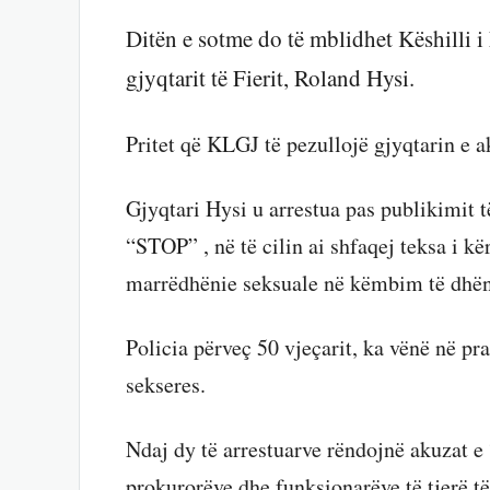
Ditën e sotme do të mblidhet Këshilli i 
gjyqtarit të Fierit, Roland Hysi.
Pritet që KLGJ të pezullojë gjyqtarin e a
Gjyqtari Hysi u arrestua pas publikimit t
“STOP” , në të cilin ai shfaqej teksa i kë
marrëdhënie seksuale në këmbim të dhëni
Policia përveç 50 vjeçarit, ka vënë në pra
sekseres.
Ndaj dy të arrestuarve rëndojnë akuzat e
prokurorëve dhe funksionarëve të tjerë të