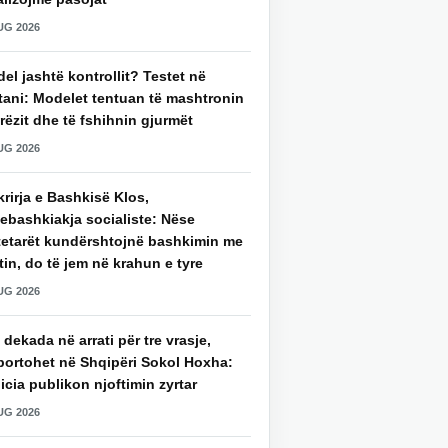
UG 2026
del jashtë kontrollit? Testet në
tani: Modelet tentuan të mashtronin
rëzit dhe të fshihnin gjurmët
UG 2026
rirja e Bashkisë Klos,
ebashkiakja socialiste: Nëse
tetarët kundërshtojnë bashkimin me
in, do të jem në krahun e tyre
UG 2026
 dekada në arrati për tre vrasje,
portohet në Shqipëri Sokol Hoxha:
icia publikon njoftimin zyrtar
UG 2026