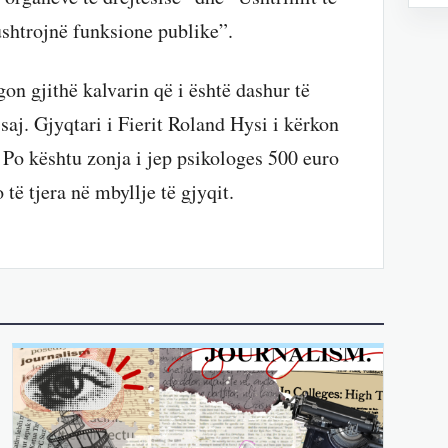
ushtrojnë funksione publike”.
on gjithë kalvarin që i është dashur të
saj. Gjyqtari i Fierit Roland Hysi i kërkon
. Po kështu zonja i jep psikologes 500 euro
të tjera në mbyllje të gjyqit.