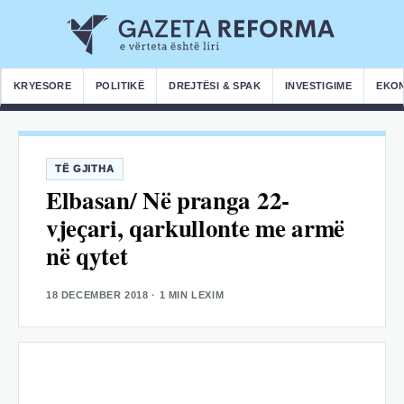
KRYESORE
POLITIKË
DREJTËSI & SPAK
INVESTIGIME
EKO
TË GJITHA
Elbasan/ Në pranga 22-
vjeҫari, qarkullonte me armë
në qytet
18 DECEMBER 2018
· 1 MIN LEXIM