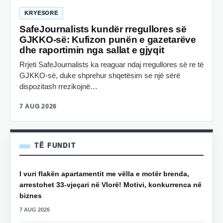
KRYESORE
SafeJournalists kundër rregullores së
GJKKO-së: Kufizon punën e gazetarëve
dhe raportimin nga sallat e gjyqit
Rrjeti SafeJournalists ka reaguar ndaj rregullores së re të
GJKKO-së, duke shprehur shqetësim se një sërë
dispozitash rrezikojnë…
7 AUG 2026
TË FUNDIT
I vuri flakën apartamentit me vëlla e motër brenda,
arrestohet 33-vjeçari në Vlorë! Motivi, konkurrenca në
biznes
7 AUG 2026