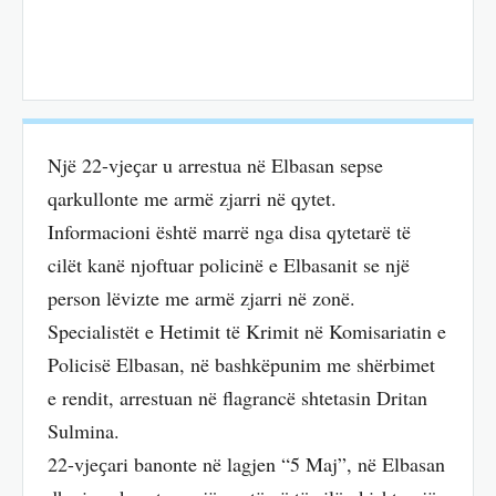
Një 22-vjeҫar u arrestua në Elbasan sepse
qarkullonte me armë zjarri në qytet.
Informacioni është marrë nga disa qytetarë të
cilët kanë njoftuar policinë e Elbasanit se një
person lëvizte me armë zjarri në zonë.
Specialistët e Hetimit të Krimit në Komisariatin e
Policisë Elbasan, në bashkëpunim me shërbimet
e rendit, arrestuan në flagrancë shtetasin Dritan
Sulmina.
22-vjeҫari banonte në lagjen “5 Maj”, në Elbasan