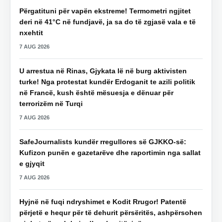
Përgatituni për vapën ekstreme! Termometri ngjitet
deri në 41°C në fundjavë, ja sa do të zgjasë vala e të
nxehtit
7 AUG 2026
U arrestua në Rinas, Gjykata lë në burg aktivisten
turke! Nga protestat kundër Erdoganit te azili politik
në Francë, kush është mësuesja e dënuar për
terrorizëm në Turqi
7 AUG 2026
SafeJournalists kundër rregullores së GJKKO-së:
Kufizon punën e gazetarëve dhe raportimin nga sallat
e gjyqit
7 AUG 2026
Hyjnë në fuqi ndryshimet e Kodit Rrugor! Patentë
përjetë e hequr për të dehurit përsëritës, ashpërsohen