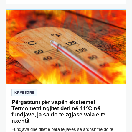
KRYESORE
Përgatituni për vapën ekstreme!
Termometri ngjitet deri në 41°C në
fundjavë, ja sa do të zgjasë vala e të
nxehtit
Fundjava dhe ditët e para të javës së ardhshme do të