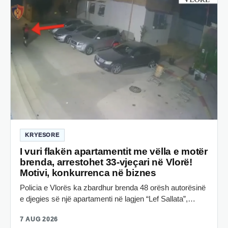
KRYESORE
I vuri flakën apartamentit me vëlla e motër
brenda, arrestohet 33-vjeçari në Vlorë!
Motivi, konkurrenca në biznes
Policia e Vlorës ka zbardhur brenda 48 orësh autorësinë
e djegies së një apartamenti në lagjen “Lef Sallata”,…
7 AUG 2026