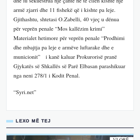
dhe iu sekuestrua një çantë në të cilën kishte një
armë zjarri dhe 11 fishekë që i kishte pa leje.
Gjithashtu, shtetasi O.Zabelli, 40 vjeҫ u dënua
për veprën penale “Mos kallëzim krimi”
Materialet hetimore për veprën penale “Prodhimi
dhe mbajtja pa leje e armëve luftarake dhe e
municionit” i kanë kaluar Prokurorisë pranë
Gjykatës së Shkallës së Parë Elbasan parashikuar
nga neni 278/1 i Kodit Penal.
“Syri.net”
LEXO MË TEJ