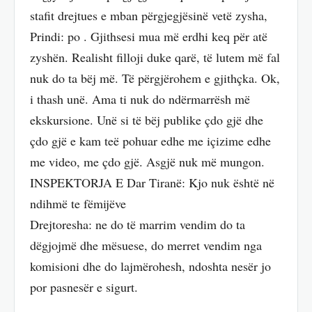
stafit drejtues e mban përgjegjësinë vetë zysha,
Prindi: po . Gjithsesi mua më erdhi keq për atë
zyshën. Realisht filloji duke qarë, të lutem më fal
nuk do ta bëj më. Të përgjërohem e gjithçka. Ok,
i thash unë. Ama ti nuk do ndërmarrësh më
ekskursione. Unë si të bëj publike çdo gjë dhe
çdo gjë e kam teë pohuar edhe me içizime edhe
me video, me çdo gjë. Asgjë nuk më mungon.
INSPEKTORJA E Dar Tiranë: Kjo nuk është në
ndihmë te fëmijëve
Drejtoresha: ne do të marrim vendim do ta
dëgjojmë dhe mësuese, do merret vendim nga
komisioni dhe do lajmërohesh, ndoshta nesër jo
por pasnesër e sigurt.