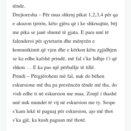
tënde.
Drejtoresha – Për mua shkruj pikat 1,2,3,4 për qa
e akuzon tjetrin, këto gjëra që i ke shkruajtur, bëj
me pika se janë shumë të gjata. E para unë të
falenderoi për qytetarin dhe mënyrën e
komunikimit që vjen dhe e kërkon këtu zgjidhjen
se ka edhe kafshë prindë, më fal s’ke lidhje t’i që
shkon … E ka pas një përballje të tillë.
Prindi – Përgjërohem më fal, nuk do bëhen
eskursione më tha pa prezëncën tënde më tha, do
vish edhe ti në eskursion me mua. Zonjë i thashë
unë nuk mundet të vij në eskursion me ty. Sespe
s’kam lekë të paguaj për eskursion, ajo më thot
s’ka gjë, ka kush paguan më thotë.