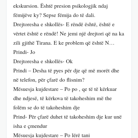
ekskursion. Është presion psikologjik ndaj
fëmijëve ky? Sepse fëmija do të dali.
Drejtoresha e shkollës- E rëndë është, është e
vërtet është e rëndë! Ne jemi një drejtori që na ka
zili gjithë Tirana. E ke problem që është N…
Prindi- Jo
Drejtoresha e shkollës- Ok
Prindi – Desha të pyes për dje që më morët dhe
në telefon, për çfarë do flisnim?
Mësuesja kujdestare – Po po , qe të të kërkuar
dhe ndjesë, të kërkova të takoheshim më the
folëm se do të takoheshim dje
Prind- Për çfarë duhet të takoheshim dje kur unë
isha e çmendur
Mësuesja kujdestare – Po lërë tani