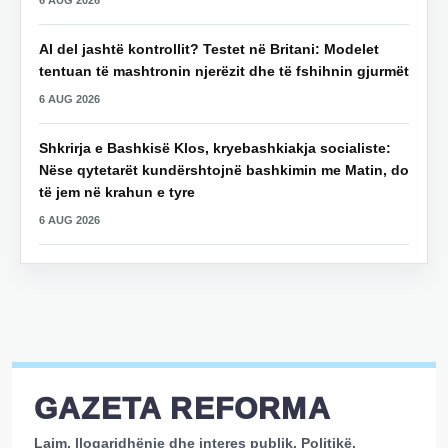
AI del jashtë kontrollit? Testet në Britani: Modelet
tentuan të mashtronin njerëzit dhe të fshihnin gjurmët
6 AUG 2026
Shkrirja e Bashkisë Klos, kryebashkiakja socialiste:
Nëse qytetarët kundërshtojnë bashkimin me Matin, do
të jem në krahun e tyre
6 AUG 2026
GAZETA REFORMA
Lajm, llogaridhënie dhe interes publik. Politikë,