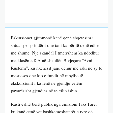
Eskursionet gjithmonë kanë qenë shqetësim i
shtuar për prindërit dhe tani ka për të qenë edhe
më shumë. Një skandal I tmerrshëm ka ndodhur
me klasën e 8 A në shkollën 9-vjeçare “Avni
Rustemi”, ku nxënësit janë dehur me raki në sy të
mësueses dhe kjo e fundit në mbyllje të
ekskursionit i ka lënë në gjendje vetëm
pavarësisht gjendjes në të cilin ishin.
Rasti është bërë publik nga emisioni Fiks Fare,
ku kanë qenë vet bashkëmoshatarët e tyre që