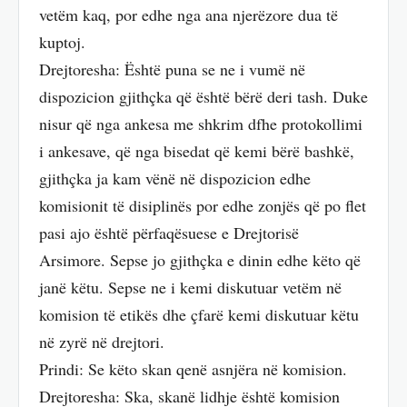
vetëm kaq, por edhe nga ana njerëzore dua të
kuptoj.
Drejtoresha: Është puna se ne i vumë në
dispozicion gjithçka që është bërë deri tash. Duke
nisur që nga ankesa me shkrim dfhe protokollimi
i ankesave, që nga bisedat që kemi bërë bashkë,
gjithçka ja kam vënë në dispozicion edhe
komisionit të disiplinës por edhe zonjës që po flet
pasi ajo është përfaqësuese e Drejtorisë
Arsimore. Sepse jo gjithçka e dinin edhe këto që
janë këtu. Sepse ne i kemi diskutuar vetëm në
komision të etikës dhe çfarë kemi diskutuar këtu
në zyrë në drejtori.
Prindi: Se këto skan qenë asnjëra në komision.
Drejtoresha: Ska, skanë lidhje është komision