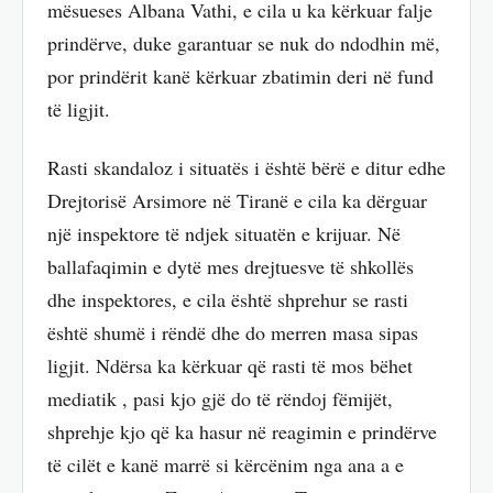
mësueses Albana Vathi, e cila u ka kërkuar falje
prindërve, duke garantuar se nuk do ndodhin më,
por prindërit kanë kërkuar zbatimin deri në fund
të ligjit.
Rasti skandaloz i situatës i është bërë e ditur edhe
Drejtorisë Arsimore në Tiranë e cila ka dërguar
një inspektore të ndjek situatën e krijuar. Në
ballafaqimin e dytë mes drejtuesve të shkollës
dhe inspektores, e cila është shprehur se rasti
është shumë i rëndë dhe do merren masa sipas
ligjit. Ndërsa ka kërkuar që rasti të mos bëhet
mediatik , pasi kjo gjë do të rëndoj fëmijët,
shprehje kjo që ka hasur në reagimin e prindërve
të cilët e kanë marrë si kërcënim nga ana a e