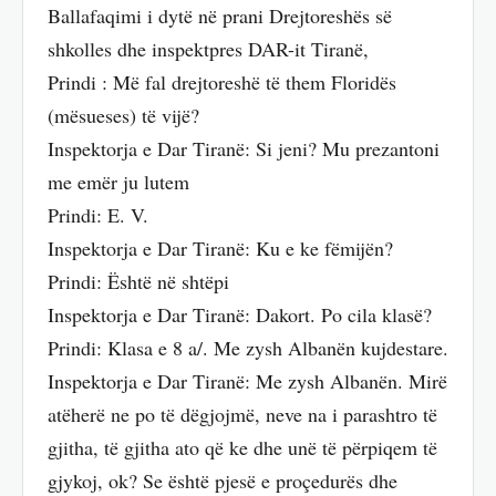
Ballafaqimi i dytë në prani Drejtoreshës së
shkolles dhe inspektpres DAR-it Tiranë,
Prindi : Më fal drejtoreshë të them Floridës
(mësueses) të vijë?
Inspektorja e Dar Tiranë: Si jeni? Mu prezantoni
me emër ju lutem
Prindi: E. V.
Inspektorja e Dar Tiranë: Ku e ke fëmijën?
Prindi: Është në shtëpi
Inspektorja e Dar Tiranë: Dakort. Po cila klasë?
Prindi: Klasa e 8 a/. Me zysh Albanën kujdestare.
Inspektorja e Dar Tiranë: Me zysh Albanën. Mirë
atëherë ne po të dëgjojmë, neve na i parashtro të
gjitha, të gjitha ato që ke dhe unë të përpiqem të
gjykoj, ok? Se është pjesë e proçedurës dhe