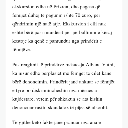
ekskursion edhe në Prizren, dhe pagesa që
fëmijët duhej të pagunin ishte 70 euro, për
qëndrimin një natë atje. Ekskursion i cili nuk
është bërë pasi mundësit për përballimin e kësaj
kostoje ka qenë e pamundur nga prindërit e
fëmijëve.
Pas reagimit të prindërve mësuesja Albana Vuthi,
ka nisur edhe përplasjet me fëmijët të cilët kanë
bërë denoncimin. Prindërit janë ankuar se fëmijët
e tyre po diskriminoheshin nga mësuesja
kujdestare, vetëm për shkakun se ata kishin
denoncuar rastin skandaloz të pijes së alkoolit.
Të gjithë këto fakte janë pranuar nga ana e