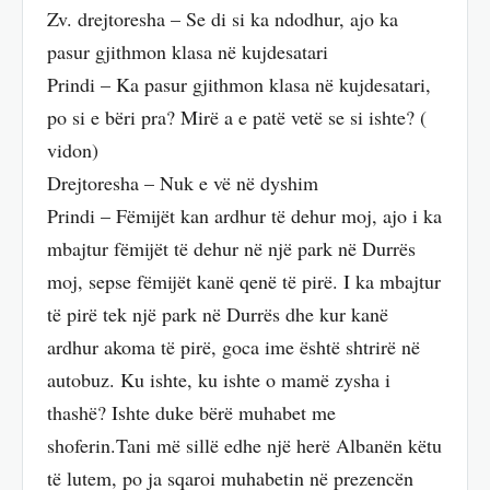
Zv. drejtoresha – Se di si ka ndodhur, ajo ka
pasur gjithmon klasa në kujdesatari
Prindi – Ka pasur gjithmon klasa në kujdesatari,
po si e bëri pra? Mirë a e patë vetë se si ishte? (
vidon)
Drejtoresha – Nuk e vë në dyshim
Prindi – Fëmijët kan ardhur të dehur moj, ajo i ka
mbajtur fëmijët të dehur në një park në Durrës
moj, sepse fëmijët kanë qenë të pirë. I ka mbajtur
të pirë tek një park në Durrës dhe kur kanë
ardhur akoma të pirë, goca ime është shtrirë në
autobuz. Ku ishte, ku ishte o mamë zysha i
thashë? Ishte duke bërë muhabet me
shoferin.Tani më sillë edhe një herë Albanën këtu
të lutem, po ja sqaroi muhabetin në prezencën