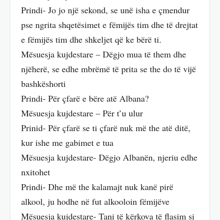
Prindi- Jo jo një sekond, se unë isha e çmendur
pse ngrita shqetësimet e fëmijës tim dhe të drejtat
e fëmijës tim dhe shkeljet që ke bërë ti.
Mësuesja kujdestare – Dëgjo mua të them dhe
njëherë, se edhe mbrëmë të prita se the do të vijë
bashkëshorti
Prindi- Për çfarë e bëre atë Albana?
Mësuesja kujdestare – Për t’u ulur
Prinid- Për çfarë se ti çfarë nuk më the atë ditë,
kur ishe me gabimet e tua
Mësuesja kujdestare- Dëgjo Albanën, njeriu edhe
nxitohet
Prindi- Dhe më the kalamajt nuk kanë pirë
alkool, ju hodhe në fut alkooloin fëmijëve
Mësuesja kujdestare- Tani të kërkova të flasim si