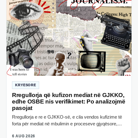
KRYESORE
Rregullorja që kufizon mediat në GJKKO,
edhe OSBE nis verifikimet: Po analizojmë
pasojat
Rregullorja e re e GJKKO-së, e cila vendos kufizime të
forta për mediat në mbulimin e proceseve gjyqësore,…
6 AUG 2026