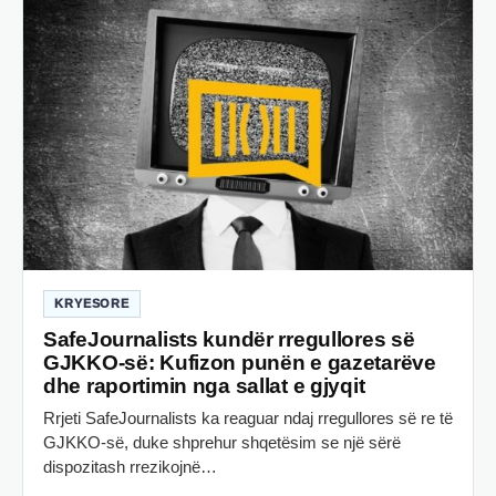
KRYESORE
SafeJournalists kundër rregullores së
GJKKO-së: Kufizon punën e gazetarëve
dhe raportimin nga sallat e gjyqit
Rrjeti SafeJournalists ka reaguar ndaj rregullores së re të
GJKKO-së, duke shprehur shqetësim se një sërë
dispozitash rrezikojnë…