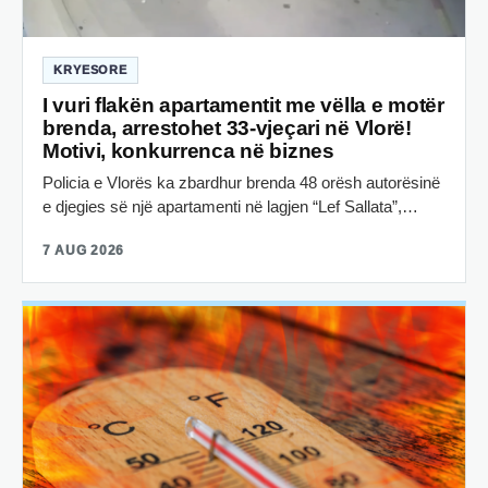
KRYESORE
I vuri flakën apartamentit me vëlla e motër
brenda, arrestohet 33-vjeçari në Vlorë!
Motivi, konkurrenca në biznes
Policia e Vlorës ka zbardhur brenda 48 orësh autorësinë
e djegies së një apartamenti në lagjen “Lef Sallata”,…
7 AUG 2026