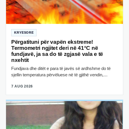
KRYESORE
Përgatituni për vapën ekstreme!
Termometri ngjitet deri në 41°C në
fundjavë, ja sa do të zgjasë vala e të
nxehtit
Fundjava dhe ditët e para të javës së ardhshme do të
sjellin temperatura përvëluese në të gjithë vendin,…
7 AUG 2026