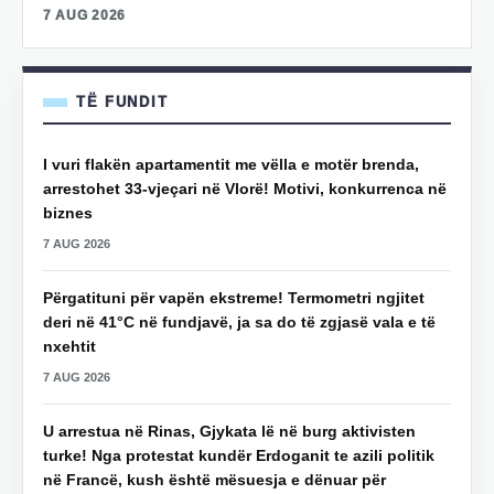
7 AUG 2026
TË FUNDIT
I vuri flakën apartamentit me vëlla e motër brenda,
arrestohet 33-vjeçari në Vlorë! Motivi, konkurrenca në
biznes
7 AUG 2026
Përgatituni për vapën ekstreme! Termometri ngjitet
deri në 41°C në fundjavë, ja sa do të zgjasë vala e të
nxehtit
7 AUG 2026
U arrestua në Rinas, Gjykata lë në burg aktivisten
turke! Nga protestat kundër Erdoganit te azili politik
në Francë, kush është mësuesja e dënuar për