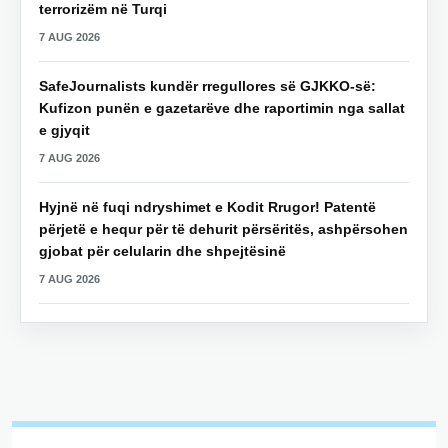
terrorizëm në Turqi
7 AUG 2026
SafeJournalists kundër rregullores së GJKKO-së:
Kufizon punën e gazetarëve dhe raportimin nga sallat
e gjyqit
7 AUG 2026
Hyjnë në fuqi ndryshimet e Kodit Rrugor! Patentë
përjetë e hequr për të dehurit përsëritës, ashpërsohen
gjobat për celularin dhe shpejtësinë
7 AUG 2026