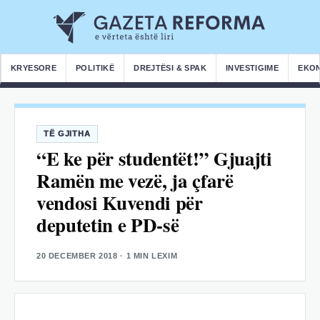
KRYESORE
POLITIKË
DREJTËSI & SPAK
INVESTIGIME
EKO
TË GJITHA
“E ke për studentët!” Gjuajti
Ramën me vezë, ja çfarë
vendosi Kuvendi për
deputetin e PD-së
20 DECEMBER 2018
· 1 MIN LEXIM