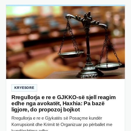
KRYESORE
Rregullorja e re e GJKKO-së sjell reagim
edhe nga avokatët, Haxhia: Pa bazë
ligjore, do propozoj bojkot
Rregullorja e re e Gjykatës së Posaçme kundër
Korrupsionit dhe Krimit të Organizuar po përballet me
kundërshtime edhe…