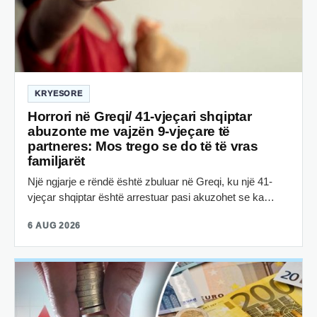
KRYESORE
Horrori në Greqi/ 41-vjeçari shqiptar
abuzonte me vajzën 9-vjeçare të
partneres: Mos trego se do të të vras
familjarët
Një ngjarje e rëndë është zbuluar në Greqi, ku një 41-
vjeçar shqiptar është arrestuar pasi akuzohet se ka…
6 AUG 2026