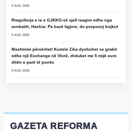
5 AUG 2026
Rregullorja e re e GJKKO-së sjell reagim edhe nga
avokatët, Haxhia: Pa bazë ligjore, do propozoj bojkot
5 AUG 2026
Mashtrimi përsëritet/ Kumrie Zika dyshohet se grabit
edhe një Exchange në Vlorë, zhduket me 5 mijë euro
ditën e parë të punës
5 AUG 2026
GAZETA REFORMA