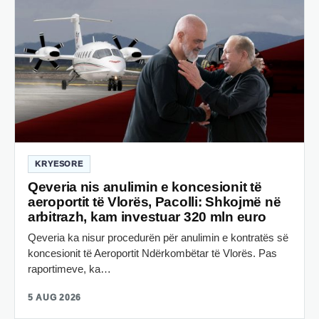
KRYESORE
Qeveria nis anulimin e koncesionit të
aeroportit të Vlorës, Pacolli: Shkojmë në
arbitrazh, kam investuar 320 mln euro
Qeveria ka nisur procedurën për anulimin e kontratës së
koncesionit të Aeroportit Ndërkombëtar të Vlorës. Pas
raportimeve, ka…
5 AUG 2026