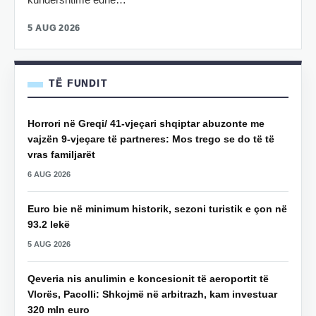
5 AUG 2026
TË FUNDIT
Horrori në Greqi/ 41-vjeçari shqiptar abuzonte me
vajzën 9-vjeçare të partneres: Mos trego se do të të
vras familjarët
6 AUG 2026
Euro bie në minimum historik, sezoni turistik e çon në
93.2 lekë
5 AUG 2026
Qeveria nis anulimin e koncesionit të aeroportit të
Vlorës, Pacolli: Shkojmë në arbitrazh, kam investuar
320 mln euro