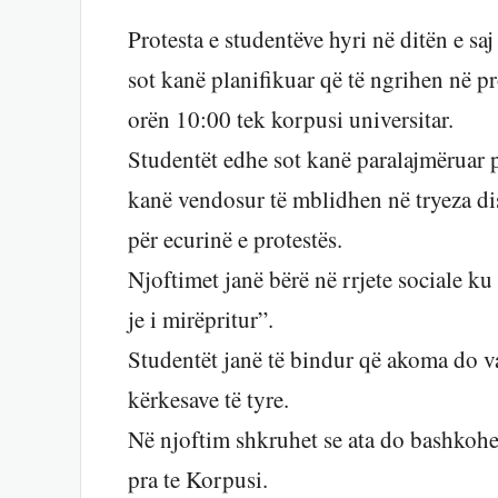
Protesta e studentëve hyri në ditën e saj
sot kanë planifikuar që të ngrihen në pr
orën 10:00 tek korpusi universitar.
Studentët edhe sot kanë paralajmëruar 
kanë vendosur të mblidhen në tryeza dis
për ecurinë e protestës.
Njoftimet janë bërë në rrjete sociale k
je i mirëpritur”.
Studentët janë të bindur që akoma do v
kërkesave të tyre.
Në njoftim shkruhet se ata do bashkohen 
pra te Korpusi.