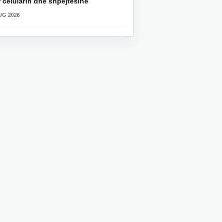
 celularin dhe shpejtësinë
UG 2026