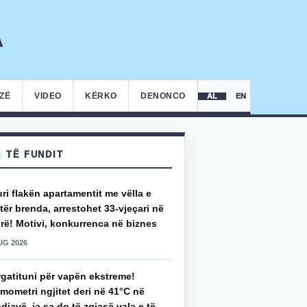
IZË
VIDEO
KËRKO
DENONCO
AL
EN
TË FUNDIT
uri flakën apartamentit me vëlla e
ër brenda, arrestohet 33-vjeçari në
rë! Motivi, konkurrenca në biznes
UG 2026
rgatituni për vapën ekstreme!
mometri ngjitet deri në 41°C në
djavë, ja sa do të zgjasë vala e të