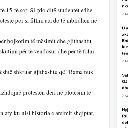
nxe
 të 15-të sot. Si ҫdo ditë studentët edhe
7 A
otestë por si fillim ata do të mblidhen në
U a
akt
për bojkotim të mësimit dhe gjithashtu
Erd
ku
kutimi për të vendosur dhe për të folur
ter
7 A
u është shkruar gjithashtu që “Rama nuk
Saf
GJ
dhe
azhdojnë protestën deri në plotësim të
7 A
Hy
aty ku nisi historia e arsimit shqiptar,
Rru
de