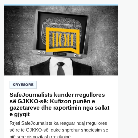
KRYESORE
SafeJournalists kundër rregullores
së GJKKO-së: Kufizon punën e
gazetarëve dhe raportimin nga sallat
e gjyqit
Rrjeti SafeJournalists ka reaguar ndaj rregullores
së re të GJKKO-së, duke shprehur shqetësim se
një sërë dispozitash rrezikojnë…