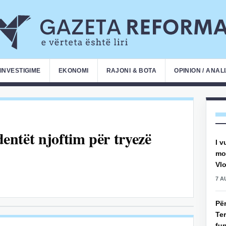
INVESTIGIME
EKONOMI
RAJONI & BOTA
OPINION / ANAL
udentët njoftim për tryezë
I v
mot
Vlo
7 A
Pë
Ter
fun