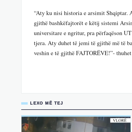
“Aty ku nisi historia e arsimit Shqiptar. 
gjithë bashkëfajtorët e këtij sistemi Ars
universitare e ngritur, pra përfaqëson UT 
tjera. Aty duhet të jemi të gjithë më të b
veshin e të gjithë FAJTORËVE!”- thuhet 
LEXO MË TEJ