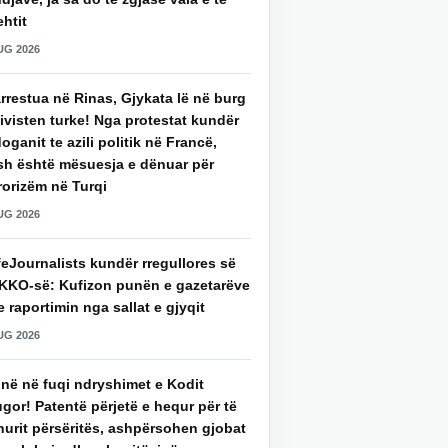
htit
UG 2026
rrestua në Rinas, Gjykata lë në burg
ivisten turke! Nga protestat kundër
oganit te azili politik në Francë,
sh është mësuesja e dënuar për
rorizëm në Turqi
UG 2026
eJournalists kundër rregullores së
KKO-së: Kufizon punën e gazetarëve
 raportimin nga sallat e gjyqit
UG 2026
jnë në fuqi ndryshimet e Kodit
gor! Patentë përjetë e hequr për të
hurit përsëritës, ashpërsohen gjobat