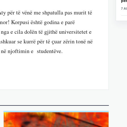
për
7 A
Aty për të vënë me shpatulla pas murit të
imor! Korpusi është godina e parë
nga e cila dolën të gjithë universitetet e
ashkuar se kurrë për të ҫuar zërin tonë në
në njoftimin e studentëve.