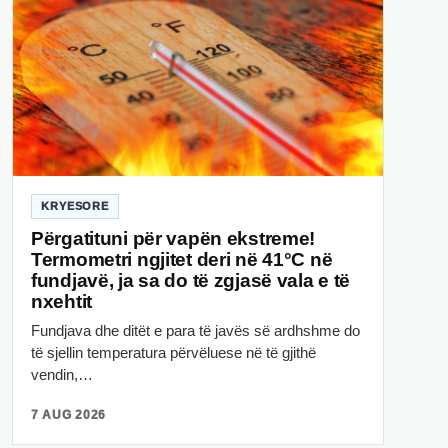
KRYESORE
Përgatituni për vapën ekstreme!
Termometri ngjitet deri në 41°C në
fundjavë, ja sa do të zgjasë vala e të
nxehtit
Fundjava dhe ditët e para të javës së ardhshme do
të sjellin temperatura përvëluese në të gjithë
vendin,…
7 AUG 2026