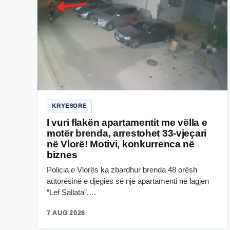
KRYESORE
I vuri flakën apartamentit me vëlla e
motër brenda, arrestohet 33-vjeçari
në Vlorë! Motivi, konkurrenca në
biznes
Policia e Vlorës ka zbardhur brenda 48 orësh
autorësinë e djegies së një apartamenti në lagjen
“Lef Sallata”,…
7 AUG 2026