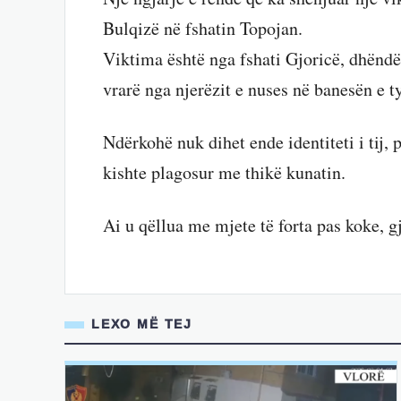
Bulqizë në fshatin Topojan.
Viktima është nga fshati Gjoricë, dhëndër
vrarë nga njerëzit e nuses në banesën e t
Ndërkohë nuk dihet ende identiteti i tij, 
kishte plagosur me thikë kunatin.
Ai u qëllua me mjete të forta pas koke, gj
LEXO MË TEJ