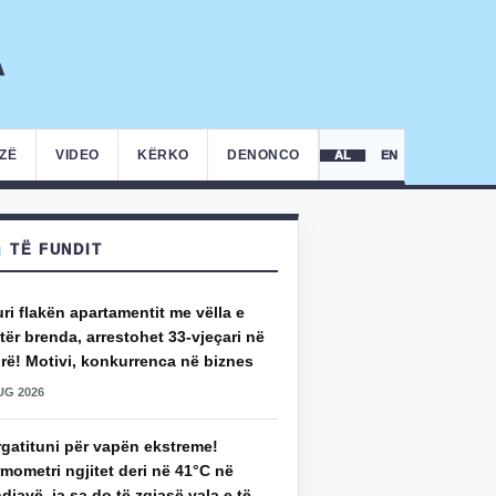
IZË
VIDEO
KËRKO
DENONCO
AL
EN
TË FUNDIT
uri flakën apartamentit me vëlla e
ër brenda, arrestohet 33-vjeçari në
rë! Motivi, konkurrenca në biznes
UG 2026
rgatituni për vapën ekstreme!
mometri ngjitet deri në 41°C në
djavë, ja sa do të zgjasë vala e të