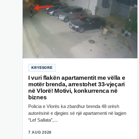
KRYESORE
I vuri flakën apartamentit me vëlla e
motër brenda, arrestohet 33-vjeçari
në Vlorë! Motivi, konkurrenca në
biznes
Policia e Vlorës ka zbardhur brenda 48 orësh
autorësinë e djegies së një apartamenti në lagjen
“Lef Sallata”,…
7 AUG 2026