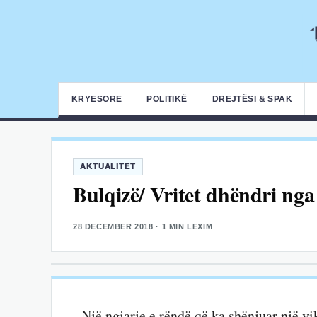
KRYESORE
POLITIKË
DREJTËSI & SPAK
AKTUALITET
Bulqizë/ Vritet dhëndri nga 
28 DECEMBER 2018
· 1 MIN LEXIM
Një ngjarje e rëndë që ka shënjuar një v