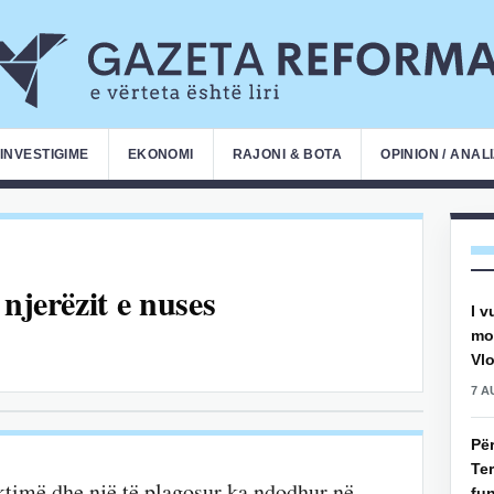
INVESTIGIME
EKONOMI
RAJONI & BOTA
OPINION / ANAL
njerëzit e nuses
I v
mot
Vlo
7 A
Pë
Ter
iktimë dhe një të plagosur ka ndodhur në
fun