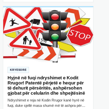
KRYESORE
Hyjnë në fuqi ndryshimet e Kodit
Rrugor! Patentë përjetë e hequr për
të dehurit përsëritës, ashpërsohen
gjobat për celularin dhe shpejtësinë
Ndryshimet e reja në Kodin Rrugor kanë hyrë në
fuqi, duke sjellë masa shumë më të ashpra për…