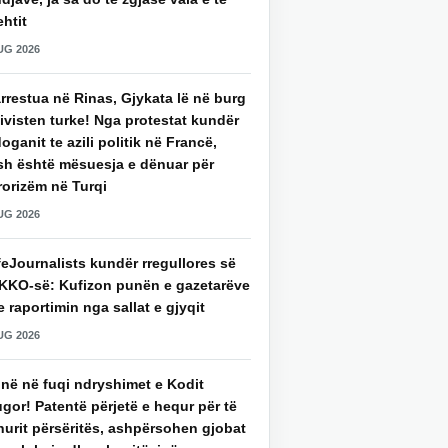
htit
UG 2026
rrestua në Rinas, Gjykata lë në burg
ivisten turke! Nga protestat kundër
oganit te azili politik në Francë,
sh është mësuesja e dënuar për
rorizëm në Turqi
UG 2026
eJournalists kundër rregullores së
KKO-së: Kufizon punën e gazetarëve
 raportimin nga sallat e gjyqit
UG 2026
jnë në fuqi ndryshimet e Kodit
gor! Patentë përjetë e hequr për të
hurit përsëritës, ashpërsohen gjobat