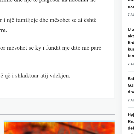
nxe
7 A
 i një familjeje dhe mësohet se ai është
yre.
U a
akt
Erd
por mësohet se ky i fundit një ditë më parë
ku
ter
7 A
ë që i shkaktuar atij vdekjen.
Saf
GJ
dhe
7 A
Hy
Rru
de