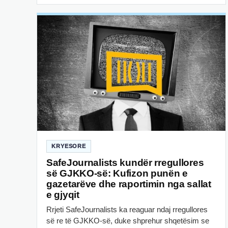
KRYESORE
SafeJournalists kundër rregullores
së GJKKO-së: Kufizon punën e
gazetarëve dhe raportimin nga sallat
e gjyqit
Rrjeti SafeJournalists ka reaguar ndaj rregullores
së re të GJKKO-së, duke shprehur shqetësim se