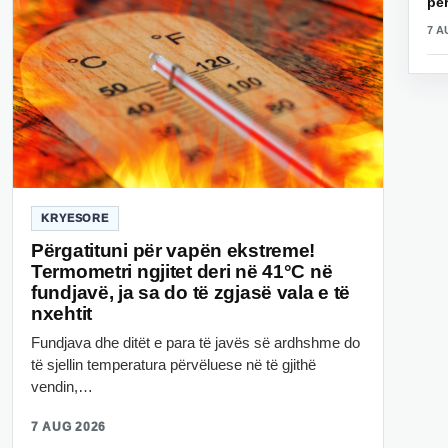
për
7 A
KRYESORE
Përgatituni për vapën ekstreme!
Termometri ngjitet deri në 41°C në
fundjavë, ja sa do të zgjasë vala e të
nxehtit
Fundjava dhe ditët e para të javës së ardhshme do
të sjellin temperatura përvëluese në të gjithë
vendin,…
7 AUG 2026