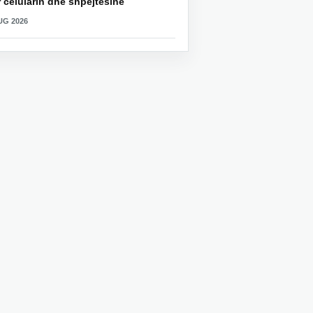
 celularin dhe shpejtësinë
UG 2026