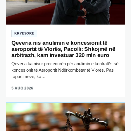
KRYESORE
Qeveria nis anulimin e koncesionit të
aeroportit të Vlorës, Pacolli: Shkojmë në
arbitrazh, kam investuar 320 mln euro
Qeveria ka nisur procedurën për anulimin e kontratës së
koncesionit të Aeroportit Ndërkombëtar të Vlorës. Pas
raportimeve, ka…
5 AUG 2026