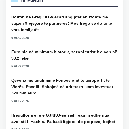
TË FUNDIT
Horrori në Greqi/ 41-vjeçari shqiptar abuzonte me
vajzën 9-vjeçare të partneres: Mos trego se do të të
vras familjarët
6 AUG 2026
Euro bie në minimum historik, sezoni turistik e çon në
93.2 lekë
5 AUG 2026
Qeveria nis anulimin e koncesionit të aeroportit të
Vlorës, Pacolli: Shkojmë në arbitrazh, kam investuar
320 mln euro
5 AUG 2026
Rregullorja e re e GJKKO-së sjell reagim edhe nga
avokatët, Haxhia: Pa bazë ligjore, do propozoj bojkot