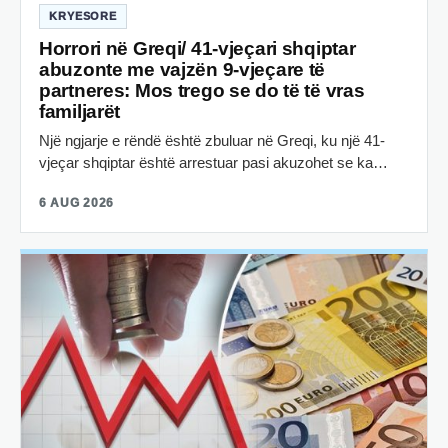
KRYESORE
Horrori në Greqi/ 41-vjeçari shqiptar
abuzonte me vajzën 9-vjeçare të
partneres: Mos trego se do të të vras
familjarët
Një ngjarje e rëndë është zbuluar në Greqi, ku një 41-
vjeçar shqiptar është arrestuar pasi akuzohet se ka…
6 AUG 2026