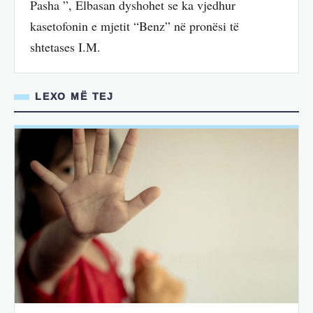
Pasha ”, Elbasan dyshohet se ka vjedhur
kasetofonin e mjetit “Benz” në pronësi të
shtetases I.M.
LEXO MË TEJ