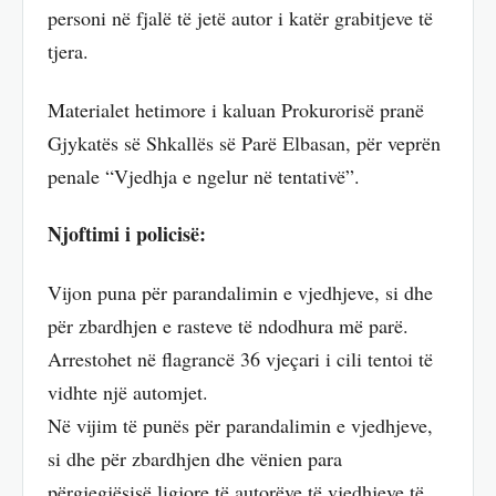
personi në fjalë të jetë autor i katër grabitjeve të
tjera.
Materialet hetimore i kaluan Prokurorisë pranë
Gjykatës së Shkallës së Parë Elbasan, për veprën
penale “Vjedhja e ngelur në tentativë”.
Njoftimi i policisë:
Vijon puna për parandalimin e vjedhjeve, si dhe
për zbardhjen e rasteve të ndodhura më parë.
Arrestohet në flagrancë 36 vjeçari i cili tentoi të
vidhte një automjet.
Në vijim të punës për parandalimin e vjedhjeve,
si dhe për zbardhjen dhe vënien para
përgjegjësisë ligjore të autorëve të vjedhjeve të