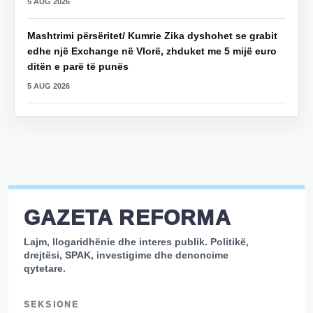
5 AUG 2026
Mashtrimi përsëritet/ Kumrie Zika dyshohet se grabit
edhe një Exchange në Vlorë, zhduket me 5 mijë euro
ditën e parë të punës
5 AUG 2026
GAZETA REFORMA
Lajm, llogaridhënie dhe interes publik. Politikë,
drejtësi, SPAK, investigime dhe denoncime
qytetare.
SEKSIONE