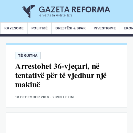
KRYESORE
POLITIKË
DREJTËSI & SPAK
INVESTIGIME
EKO
TË GJITHA
Arrestohet 36-vjeҫari, në
tentativë për të vjedhur një
makinë
18 DECEMBER 2018
· 2 MIN LEXIM