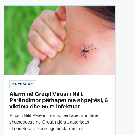
KRYESORE
Alarm në Greqi! Virusi i Nilit
Perëndimor përhapet me shpejtësi, 6
viktima dhe 65 të infektuar
Virusi i Nilit Perëndimor po përhapet me ritme
shqetësuese në Greqi, ndërsa autoritetet
shëndetësore kanë ngritur alarmin pas…