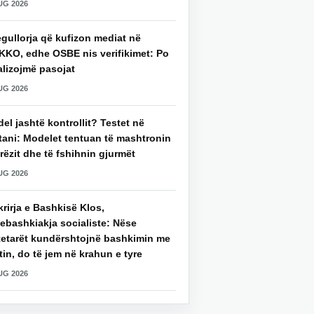
UG 2026
gullorja që kufizon mediat në
KKO, edhe OSBE nis verifikimet: Po
alizojmë pasojat
UG 2026
del jashtë kontrollit? Testet në
tani: Modelet tentuan të mashtronin
rëzit dhe të fshihnin gjurmët
UG 2026
rirja e Bashkisë Klos,
ebashkiakja socialiste: Nëse
tetarët kundërshtojnë bashkimin me
in, do të jem në krahun e tyre
UG 2026