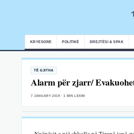
KRYESORE
POLITIKË
DREJTËSI & SPAK
TË GJITHA
Alarm për zjarr/ Evakuohe
7 JANUARY 2019
· 1 MIN LEXIM
Nxënësit e një shkolle në Tiranë janë e