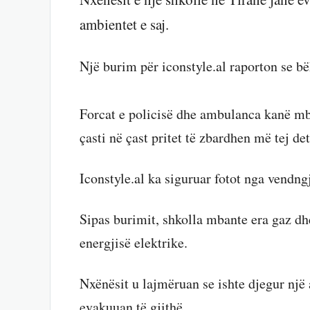
ambientet e saj.
Një burim për iconstyle.al raporton se bë
Forcat e policisë dhe ambulanca kanë mbë
çasti në çast pritet të zbardhen më tej det
Iconstyle.al ka siguruar fotot nga vendngj
Sipas burimit, shkolla mbante era gaz dh
energjisë elektrike.
Nxënësit u lajmëruan se ishte djegur një 
evakuuan të gjithë.