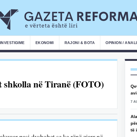
INVESTIGIME
EKONOMI
RAJONI & BOTA
OPINION / ANAL
t shkolla në Tiranë (FOTO)
Qe
avi
7 A
Ala
për
të 
vakuuar pasi dyshohet se ka rënë zjarr në