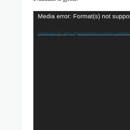
Video
Media error: Format(s) not suppo
Player
Download File: https://gazetareforma.com/wp-content/