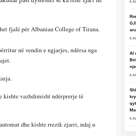
6 A
Rre
GJ
het fjalë për Albanian College of Tirana.
an
6 A
rritur në vendin e ngjarjes, ndërsa nga
AI 
ajet.
Bri
nje
6 A
arja.
Shk
e kishte vazhdimisht ndërprerje të
kry
qy
Mat
6 A
automat dhe kishte rrezik zjarri, ndaj u