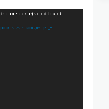
rted or source(s) not found
uploads/2019/01/shkolla-zjarr.mp4?_=1