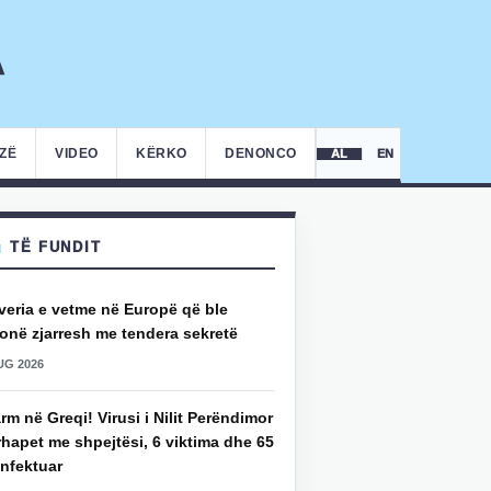
IZË
VIDEO
KËRKO
DENONCO
AL
EN
TË FUNDIT
veria e vetme në Europë që ble
onë zjarresh me tendera sekretë
UG 2026
rm në Greqi! Virusi i Nilit Perëndimor
hapet me shpejtësi, 6 viktima dhe 65
infektuar