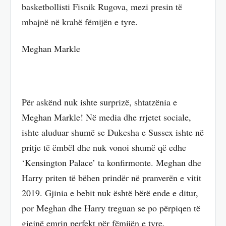
basketbollisti Fisnik Rugova, mezi presin të
mbajnë në krahë fëmijën e tyre.
Meghan Markle
Për askënd nuk ishte surprizë, shtatzënia e
Meghan Markle! Në media dhe rrjetet sociale,
ishte aluduar shumë se Dukesha e Sussex ishte në
pritje të ëmbël dhe nuk vonoi shumë që edhe
‘Kensington Palace’ ta konfirmonte. Meghan dhe
Harry priten të bëhen prindër në pranverën e vitit
2019. Gjinia e bebit nuk është bërë ende e ditur,
por Meghan dhe Harry treguan se po përpiqen të
gjejnë emrin perfekt për fëmijën e tyre.