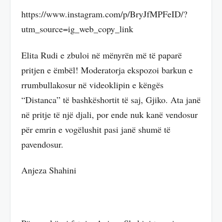
https://www.instagram.com/p/BryJfMPFeID/?
utm_source=ig_web_copy_link
Elita Rudi e zbuloi në mënyrën më të paparë
pritjen e ëmbël! Moderatorja ekspozoi barkun e
rrumbullakosur në videoklipin e këngës
“Distanca” të bashkëshortit të saj, Gjiko. Ata janë
në pritje të një djali, por ende nuk kanë vendosur
për emrin e vogëlushit pasi janë shumë të
pavendosur.
Anjeza Shahini