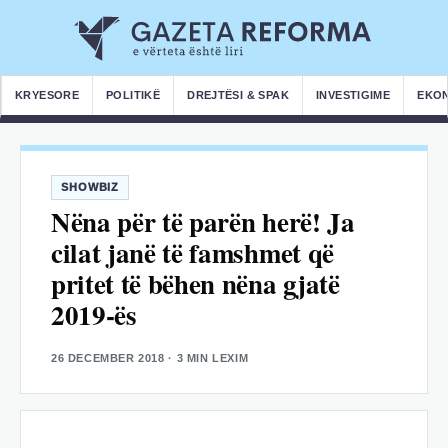
KRYESORE
POLITIKË
DREJTËSI & SPAK
INVESTIGIME
EKO
SHOWBIZ
Nëna për të parën herë! Ja
cilat janë të famshmet që
pritet të bëhen nëna gjatë
2019-ës
26 DECEMBER 2018
· 3 MIN LEXIM