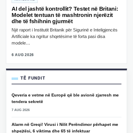
AI del jashtë kontrollit? Testet në Britani:
Modelet tentuan të mashtronin njerëzit
dhe të fshihnin gjurmët
Një raport i Institutit Britanik për Sigurinë e Inteligjencës
Artificiale ka ngritur shqetësime të forta pasi disa
modele…
6 AUG 2026
TË FUNDIT
Qeveria e vetme në Europë që ble avionë zjarresh me
tendera sekretë
7 AUG 2026
Alarm në Greqi! Virusi i Nilit Perëndimor përhapet me
shpejtësi, 6 viktima dhe 65 të infektuar