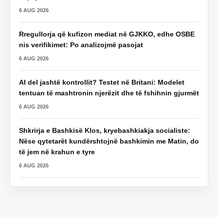
6 AUG 2026
Rregullorja që kufizon mediat në GJKKO, edhe OSBE
nis verifikimet: Po analizojmë pasojat
6 AUG 2026
AI del jashtë kontrollit? Testet në Britani: Modelet
tentuan të mashtronin njerëzit dhe të fshihnin gjurmët
6 AUG 2026
Shkrirja e Bashkisë Klos, kryebashkiakja socialiste:
Nëse qytetarët kundërshtojnë bashkimin me Matin, do
të jem në krahun e tyre
6 AUG 2026