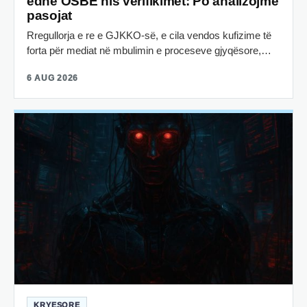
edhe OSBE nis verifikimet: Po analizojmë
pasojat
Rregullorja e re e GJKKO-së, e cila vendos kufizime të
forta për mediat në mbulimin e proceseve gjyqësore,…
6 AUG 2026
KRYESORE