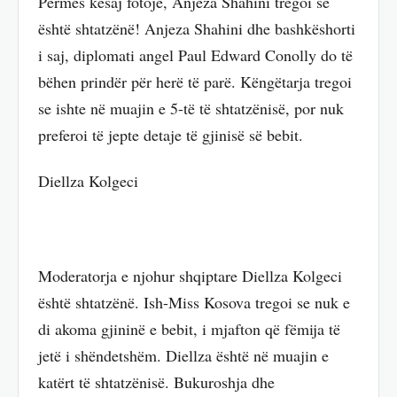
Përmes kësaj fotoje, Anjeza Shahini tregoi se
është shtatzënë! Anjeza Shahini dhe bashkëshorti
i saj, diplomati angel Paul Edward Conolly do të
bëhen prindër për herë të parë. Këngëtarja tregoi
se ishte në muajin e 5-të të shtatzënisë, por nuk
preferoi të jepte detaje të gjinisë së bebit.
Diellza Kolgeci
Moderatorja e njohur shqiptare Diellza Kolgeci
është shtatzënë. Ish-Miss Kosova tregoi se nuk e
di akoma gjininë e bebit, i mjafton që fëmija të
jetë i shëndetshëm. Diellza është në muajin e
katërt të shtatzënisë. Bukuroshja dhe