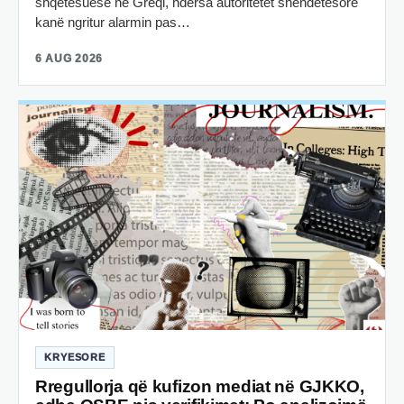
shqetësuese në Greqi, ndërsa autoritetet shëndetësore
kanë ngritur alarmin pas…
6 AUG 2026
KRYESORE
Rregullorja që kufizon mediat në GJKKO,