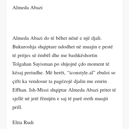
Almeda Abazi
Almeda Abazi do të bëhet nënë e një djali.
Bukuroshja shqiptare ndodhet në muajin e pestë
të pritjes së ëmbël dhe me bashkëshortin
Tolgahan Sayisman po shijojnë çdo moment të
kësaj periudhe. Më herët, “iconstyle.al” zbuloi se
çifti ka vendosur ta pagëzojë djalin me emrin
Effhan. Ish-Missi shqiptar Almeda Abazi pritet të
sjellë në jetë fëmijën e saj të parë rreth muajit
prill.
Elita Rudi