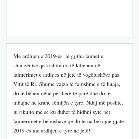
Me ardhjen e 2019-ës, të gjitha lajmet e
shtatzënisë që kishim do të kthehen në
lajmërimet e ardhjes në jetë të vogëlushëve pas
Vitit të Ri. Shumë vajza të famshme e të huaja,
do të bëhen nëna për herë të parë dhe do të
mbajnë në krahë fëmijën e tyre. Ndaj më poshtë,
ju rikujtojmë se ku duhet të hidhni sytë për
lajmërimet e bebushave që do të na bekojnë gjatë
2019-ës me ardhjen e tyre në jetë!