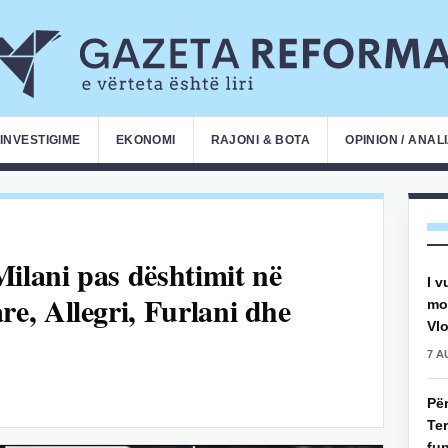
INVESTIGIME
EKONOMI
RAJONI & BOTA
OPINION / ANAL
lani pas dështimit në
I v
, Allegri, Furlani dhe
mot
Vlo
7 A
Pë
Ter
fun