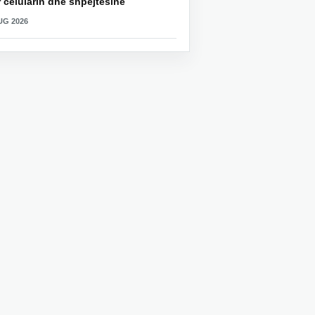
 celularin dhe shpejtësinë
UG 2026