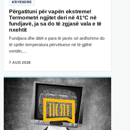
KRYESORE
Përgatituni për vapën ekstreme!
Termometri ngjitet deri në 41°C në
fundjavë, ja sa do të zgjasë vala e të
nxehtit
Fundjava dhe ditët e para të javës së ardhshme do
të sjellin temperatura përvëluese në të gjithë
vendin,…
7 AUG 2026