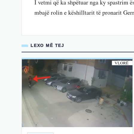
I vetmi që ka shpëtuar nga ky spastrim ës
mbajë rolin e këshilltarit të pronarit Ger
LEXO MË TEJ