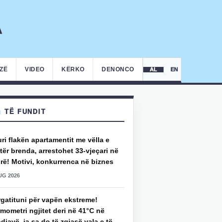
IZË
VIDEO
KËRKO
DENONCO
AL
EN
TË FUNDIT
uri flakën apartamentit me vëlla e
ër brenda, arrestohet 33-vjeçari në
rë! Motivi, konkurrenca në biznes
UG 2026
rgatituni për vapën ekstreme!
mometri ngjitet deri në 41°C në
djavë, ja sa do të zgjasë vala e të