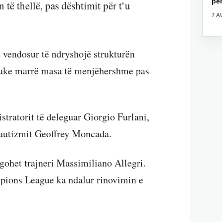
për
 të thellë, pas dështimit për t’u
7 A
a vendosur të ndryshojë strukturën
, duke marrë masa të menjëhershme pas
stratorit të deleguar Giorgio Furlani,
 skautizmit Geoffrey Moncada.
gohet trajneri Massimiliano Allegri.
pions League ka ndalur rinovimin e