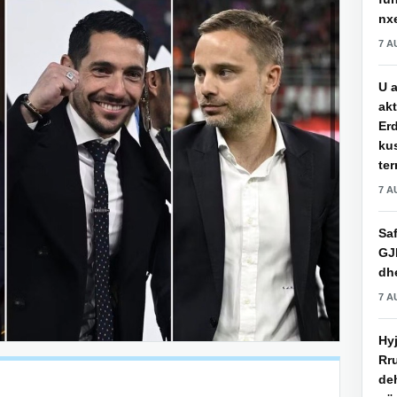
nxe
7 A
U a
akt
Erd
ku
ter
7 A
Saf
GJ
dhe
7 A
Hy
Rru
de