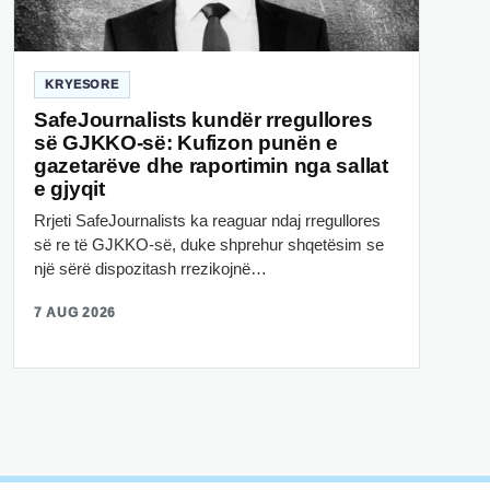
KRYESORE
SafeJournalists kundër rregullores
së GJKKO-së: Kufizon punën e
gazetarëve dhe raportimin nga sallat
e gjyqit
Rrjeti SafeJournalists ka reaguar ndaj rregullores
së re të GJKKO-së, duke shprehur shqetësim se
një sërë dispozitash rrezikojnë…
7 AUG 2026