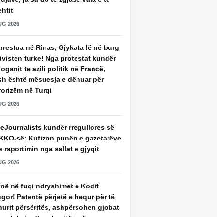
htit
UG 2026
rrestua në Rinas, Gjykata lë në burg
ivisten turke! Nga protestat kundër
oganit te azili politik në Francë,
sh është mësuesja e dënuar për
rorizëm në Turqi
UG 2026
eJournalists kundër rregullores së
KKO-së: Kufizon punën e gazetarëve
 raportimin nga sallat e gjyqit
UG 2026
jnë në fuqi ndryshimet e Kodit
gor! Patentë përjetë e hequr për të
hurit përsëritës, ashpërsohen gjobat