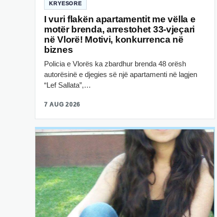
KRYESORE
I vuri flakën apartamentit me vëlla e
motër brenda, arrestohet 33-vjeçari
në Vlorë! Motivi, konkurrenca në
biznes
Policia e Vlorës ka zbardhur brenda 48 orësh
autorësinë e djegies së një apartamenti në lagjen
“Lef Sallata”,…
7 AUG 2026