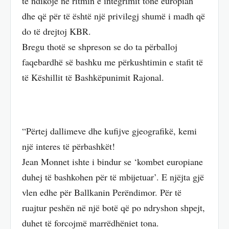
të ndikojë në ritmin e integrimit tonë europian
dhe që për të është një privilegj shumë i madh që
do të drejtoj KBR.
Bregu thotë se shpreson se do ta përballoj
faqebardhë së bashku me përkushtimin e stafit të
të Këshillit të Bashkëpunimit Rajonal.
“Përtej dallimeve dhe kufijve gjeografikë, kemi
një interes të përbashkët!
Jean Monnet ishte i bindur se ‘kombet europiane
duhej të bashkohen për të mbijetuar’. E njëjta gjë
vlen edhe për Ballkanin Perëndimor. Për të
ruajtur peshën në një botë që po ndryshon shpejt,
duhet të forcojmë marrëdhëniet tona.