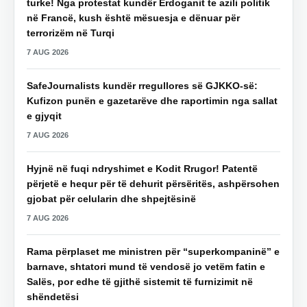
turke! Nga protestat kundër Erdoganit te azili politik
në Francë, kush është mësuesja e dënuar për
terrorizëm në Turqi
7 AUG 2026
SafeJournalists kundër rregullores së GJKKO-së:
Kufizon punën e gazetarëve dhe raportimin nga sallat
e gjyqit
7 AUG 2026
Hyjnë në fuqi ndryshimet e Kodit Rrugor! Patentë
përjetë e hequr për të dehurit përsëritës, ashpërsohen
gjobat për celularin dhe shpejtësinë
7 AUG 2026
Rama përplaset me ministren për “superkompaninë” e
barnave, shtatori mund të vendosë jo vetëm fatin e
Salës, por edhe të gjithë sistemit të furnizimit në
shëndetësi