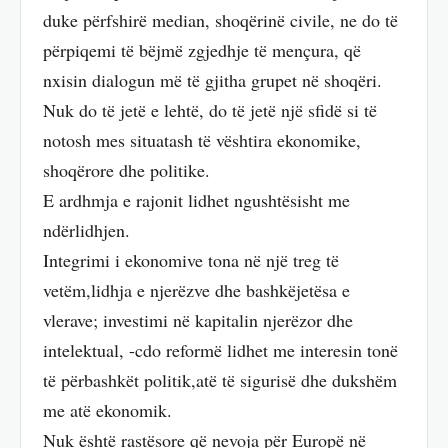
duke përfshirë median, shoqërinë civile, ne do të
përpiqemi të bëjmë zgjedhje të mençura, që
nxisin dialogun më të gjitha grupet në shoqëri.
Nuk do të jetë e lehtë, do të jetë një sfidë si të
notosh mes situatash të vështira ekonomike,
shoqërore dhe politike.
E ardhmja e rajonit lidhet ngushtësisht me
ndërlidhjen.
Integrimi i ekonomive tona në një treg të
vetëm,lidhja e njerëzve dhe bashkëjetësa e
vlerave; investimi në kapitalin njerëzor dhe
intelektual, -cdo reformë lidhet me interesin tonë
të përbashkët politik,atë të sigurisë dhe dukshëm
me atë ekonomik.
Nuk është rastësore që nevoja për Europë në