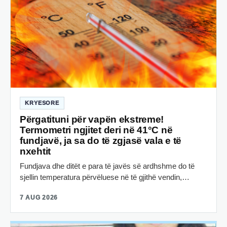
KRYESORE
Përgatituni për vapën ekstreme!
Termometri ngjitet deri në 41°C në
fundjavë, ja sa do të zgjasë vala e të
nxehtit
Fundjava dhe ditët e para të javës së ardhshme do të
sjellin temperatura përvëluese në të gjithë vendin,…
7 AUG 2026