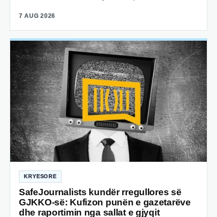
7 AUG 2026
KRYESORE
SafeJournalists kundër rregullores së
GJKKO-së: Kufizon punën e gazetarëve
dhe raportimin nga sallat e gjyqit