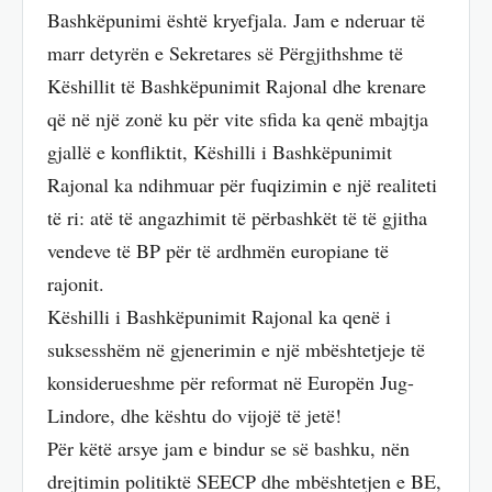
Bashkëpunimi është kryefjala. Jam e nderuar të
marr detyrën e Sekretares së Përgjithshme të
Këshillit të Bashkëpunimit Rajonal dhe krenare
që në një zonë ku për vite sfida ka qenë mbajtja
gjallë e konfliktit, Këshilli i Bashkëpunimit
Rajonal ka ndihmuar për fuqizimin e një realiteti
të ri: atë të angazhimit të përbashkët të të gjitha
vendeve të BP për të ardhmën europiane të
rajonit.
Këshilli i Bashkëpunimit Rajonal ka qenë i
suksesshëm në gjenerimin e një mbështetjeje të
konsiderueshme për reformat në Europën Jug-
Lindore, dhe kështu do vijojë të jetë!
Për këtë arsye jam e bindur se së bashku, nën
drejtimin politiktë SEECP dhe mbështetjen e BE,