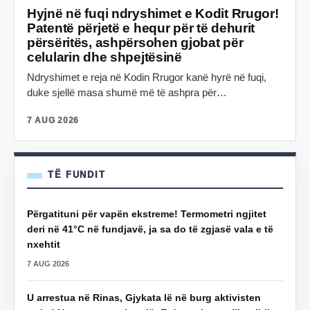
Hyjnë në fuqi ndryshimet e Kodit Rrugor!
Patentë përjetë e hequr për të dehurit
përsëritës, ashpërsohen gjobat për
celularin dhe shpejtësinë
Ndryshimet e reja në Kodin Rrugor kanë hyrë në fuqi,
duke sjellë masa shumë më të ashpra për…
7 AUG 2026
TË FUNDIT
Përgatituni për vapën ekstreme! Termometri ngjitet
deri në 41°C në fundjavë, ja sa do të zgjasë vala e të
nxehtit
7 AUG 2026
U arrestua në Rinas, Gjykata lë në burg aktivisten