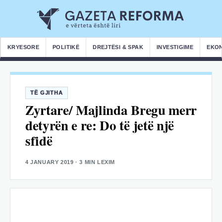
KRYESORE
POLITIKË
DREJTËSI & SPAK
INVESTIGIME
EKO
TË GJITHA
Zyrtare/ Majlinda Bregu merr
detyrën e re: Do të jetë një
sfidë
4 JANUARY 2019
· 3 MIN LEXIM