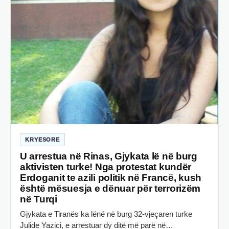
KRYESORE
U arrestua në Rinas, Gjykata lë në burg
aktivisten turke! Nga protestat kundër
Erdoganit te azili politik në Francë, kush
është mësuesja e dënuar për terrorizëm
në Turqi
Gjykata e Tiranës ka lënë në burg 32-vjeçaren turke
Julide Yazici, e arrestuar dy ditë më parë në…