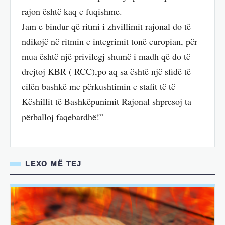
rajon është kaq e fuqishme.
Jam e bindur që ritmi i zhvillimit rajonal do të
ndikojë në ritmin e integrimit tonë europian, për
mua është një privilegj shumë i madh që do të
drejtoj KBR ( RCC),po aq sa është një sfidë të
cilën bashkë me përkushtimin e stafit të të
Këshillit të Bashkëpunimit Rajonal shpresoj ta
përballoj faqebardhë!”
LEXO MË TEJ