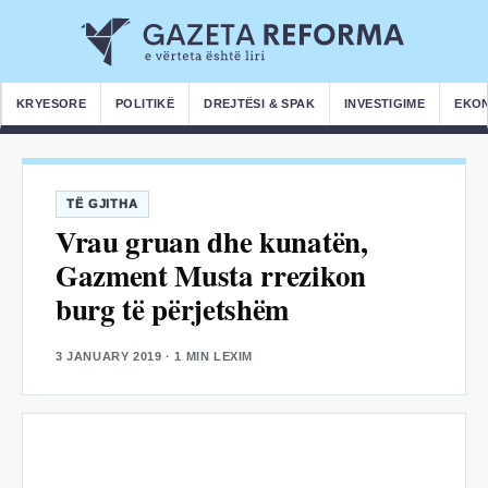
KRYESORE
POLITIKË
DREJTËSI & SPAK
INVESTIGIME
EKO
TË GJITHA
Vrau gruan dhe kunatën,
Gazment Musta rrezikon
burg të përjetshëm
3 JANUARY 2019
· 1 MIN LEXIM