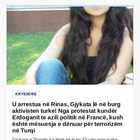
KRYESORE
U arrestua në Rinas, Gjykata lë në burg
aktivisten turke! Nga protestat kundër
Erdoganit te azili politik në Francë, kush
është mësuesja e dënuar për terrorizëm
në Turqi
Gjykata e Tiranës ka lënë në burg 32-vjeçaren turke