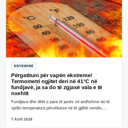
KRYESORE
Përgatituni për vapën ekstreme!
Termometri ngjitet deri në 41°C në
fundjavë, ja sa do të zgjasë vala e të
nxehtit
Fundjava dhe ditët e para të javës së ardhshme do të
sjellin temperatura përvëluese në të gjithë vendin,…
7 AUG 2026