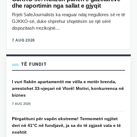
dhe raportimin nga sallat e gjyqit
Rrjeti SafeJournalists ka reaguar ndaj rregullores së re të
GJKKO-së, duke shprehur shqetësim se një sërë
dispozitash rrezikojnë…
7 AUG 2026
TË FUNDIT
I vuri flakën apartamentit me vëlla e motër brenda,
arrestohet 33-vjeçari në Vlorë! Motivi, konkurrenca në
biznes
7 AUG 2026
Përgatituni për vapën ekstreme! Termometri ngjitet
deri në 41°C në fundjavë, ja sa do të zgjasë vala e të
nxehtit