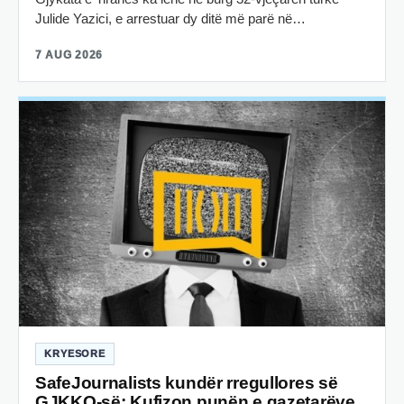
Julide Yazici, e arrestuar dy ditë më parë në…
7 AUG 2026
KRYESORE
SafeJournalists kundër rregullores së
GJKKO-së: Kufizon punën e gazetarëve