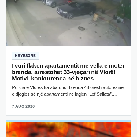
KRYESORE
I vuri flakën apartamentit me vëlla e motër
brenda, arrestohet 33-vjeçari në Vlorë!
Motivi, konkurrenca në biznes
Policia e Vlorës ka zbardhur brenda 48 orësh autorësinë
e djegies së një apartamenti në lagjen “Lef Sallata”,…
7 AUG 2026