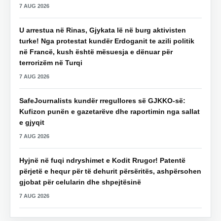
7 AUG 2026
U arrestua në Rinas, Gjykata lë në burg aktivisten
turke! Nga protestat kundër Erdoganit te azili politik
në Francë, kush është mësuesja e dënuar për
terrorizëm në Turqi
7 AUG 2026
SafeJournalists kundër rregullores së GJKKO-së:
Kufizon punën e gazetarëve dhe raportimin nga sallat
e gjyqit
7 AUG 2026
Hyjnë në fuqi ndryshimet e Kodit Rrugor! Patentë
përjetë e hequr për të dehurit përsëritës, ashpërsohen
gjobat për celularin dhe shpejtësinë
7 AUG 2026