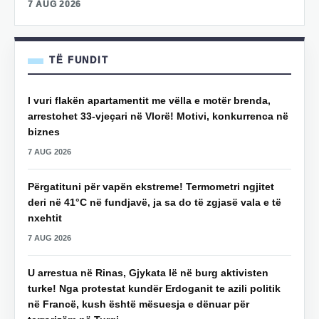
7 AUG 2026
TË FUNDIT
I vuri flakën apartamentit me vëlla e motër brenda,
arrestohet 33-vjeçari në Vlorë! Motivi, konkurrenca në
biznes
7 AUG 2026
Përgatituni për vapën ekstreme! Termometri ngjitet
deri në 41°C në fundjavë, ja sa do të zgjasë vala e të
nxehtit
7 AUG 2026
U arrestua në Rinas, Gjykata lë në burg aktivisten
turke! Nga protestat kundër Erdoganit te azili politik
në Francë, kush është mësuesja e dënuar për