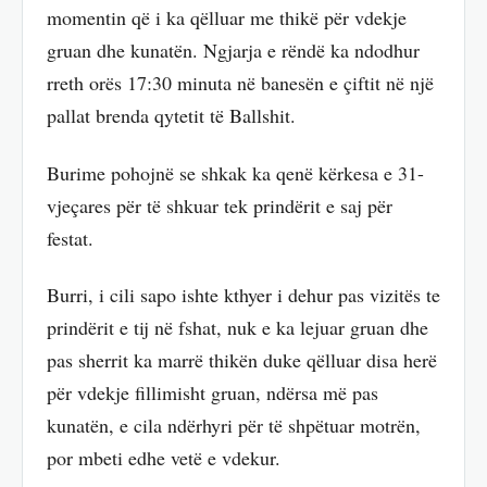
momentin që i ka qëlluar me thikë për vdekje
gruan dhe kunatën. Ngjarja e rëndë ka ndodhur
rreth orës 17:30 minuta në banesën e çiftit në një
pallat brenda qytetit të Ballshit.
Burime pohojnë se shkak ka qenë kërkesa e 31-
vjeçares për të shkuar tek prindërit e saj për
festat.
Burri, i cili sapo ishte kthyer i dehur pas vizitës te
prindërit e tij në fshat, nuk e ka lejuar gruan dhe
pas sherrit ka marrë thikën duke qëlluar disa herë
për vdekje fillimisht gruan, ndërsa më pas
kunatën, e cila ndërhyri për të shpëtuar motrën,
por mbeti edhe vetë e vdekur.