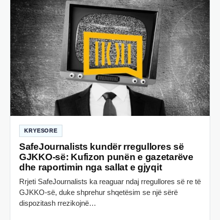
KRYESORE
SafeJournalists kundër rregullores së
GJKKO-së: Kufizon punën e gazetarëve
dhe raportimin nga sallat e gjyqit
Rrjeti SafeJournalists ka reaguar ndaj rregullores së re të
GJKKO-së, duke shprehur shqetësim se një sërë
dispozitash rrezikojnë…