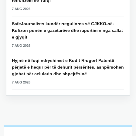
terrorizëm në Turqi
7 AUG 2026
SafeJournalists kundër rregullores së GJKKO-së:
Kufizon punën e gazetarëve dhe raportimin nga sallat
e gjyqit
7 AUG 2026
Hyjnë në fuqi ndryshimet e Kodit Rrugor! Patentë
përjetë e hequr për të dehurit përsëritës, ashpërsohen
gjobat për celularin dhe shpejtësinë
7 AUG 2026