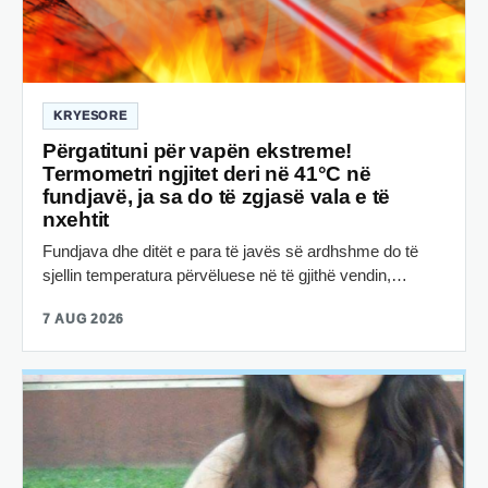
KRYESORE
Përgatituni për vapën ekstreme!
Termometri ngjitet deri në 41°C në
fundjavë, ja sa do të zgjasë vala e të
nxehtit
Fundjava dhe ditët e para të javës së ardhshme do të
sjellin temperatura përvëluese në të gjithë vendin,…
7 AUG 2026