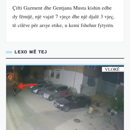
Çifti Gazment dhe Gentjana Musta kishin edhe
dy fëmijë, një vajzë 7 vjeçe dhe një djalë 3 vjeç,
të cilëve për arsye etike, u kemi fshehur fytyrën.
LEXO MË TEJ