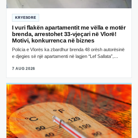
KRYESORE
I vuri flakën apartamentit me vëlla e motër
brenda, arrestohet 33-vjeçari në Vlorë!
Motivi, konkurrenca në biznes
Policia e Vlorës ka zbardhur brenda 48 orësh autorësinë
e djegies së një apartamenti në lagjen “Lef Sallata”,…
7 AUG 2026