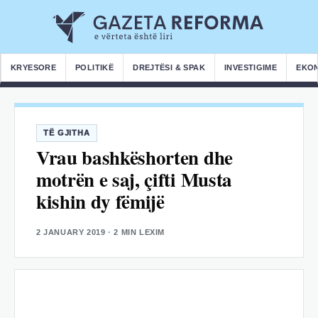
KRYESORE
POLITIKË
DREJTËSI & SPAK
INVESTIGIME
EKO
TË GJITHA
Vrau bashkëshorten dhe
motrën e saj, çifti Musta
kishin dy fëmijë
2 JANUARY 2019
· 2 MIN LEXIM